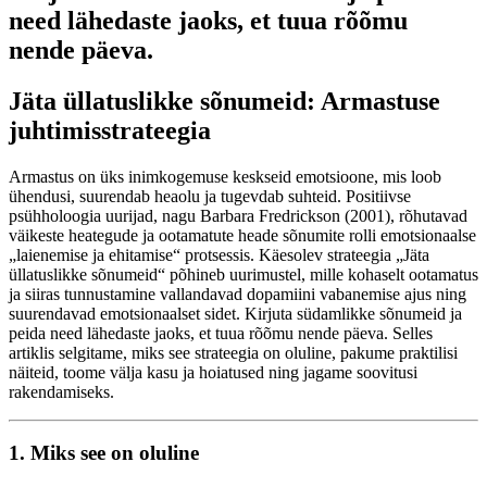
need lähedaste jaoks, et tuua rõõmu
nende päeva.
Jäta üllatuslikke sõnumeid: Armastuse
juhtimisstrateegia
Armastus on üks inimkogemuse keskseid emotsioone, mis loob
ühendusi, suurendab heaolu ja tugevdab suhteid. Positiivse
psühholoogia uurijad, nagu Barbara Fredrickson (2001), rõhutavad
väikeste heategude ja ootamatute heade sõnumite rolli emotsionaalse
„laienemise ja ehitamise“ protsessis. Käesolev strateegia „Jäta
üllatuslikke sõnumeid“ põhineb uurimustel, mille kohaselt ootamatus
ja siiras tunnustamine vallandavad dopamiini vabanemise ajus ning
suurendavad emotsionaalset sidet. Kirjuta südamlikke sõnumeid ja
peida need lähedaste jaoks, et tuua rõõmu nende päeva. Selles
artiklis selgitame, miks see strateegia on oluline, pakume praktilisi
näiteid, toome välja kasu ja hoiatused ning jagame soovitusi
rakendamiseks.
1. Miks see on oluline