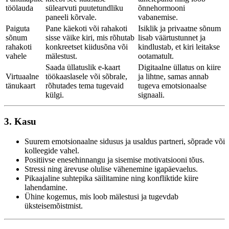
töölauda
sülearvuti puutetundliku
õnnehormooni
paneeli kõrvale.
vabanemise.
Paiguta
Pane käekoti või rahakoti
Isiklik ja privaatne sõnum
sõnum
sisse väike kiri, mis rõhutab
lisab väärtustunnet ja
rahakoti
konkreetset kiidusõna või
kindlustab, et kiri leitakse
vahele
mälestust.
ootamatult.
Saada üllatuslik e-kaart
Digitaalne üllatus on kiire
Virtuaalne
töökaaslasele või sõbrale,
ja lihtne, samas annab
tänukaart
rõhutades tema tugevaid
tugeva emotsionaalse
külgi.
signaali.
3. Kasu
Suurem emotsionaalne sidusus ja usaldus partneri, sõprade või
kolleegide vahel.
Positiivse enesehinnangu ja sisemise motivatsiooni tõus.
Stressi ning ärevuse olulise vähenemine igapäevaelus.
Pikaajaline suhtepika säilitamine ning konfliktide kiire
lahendamine.
Ühine kogemus, mis loob mälestusi ja tugevdab
üksteisemõistmist.