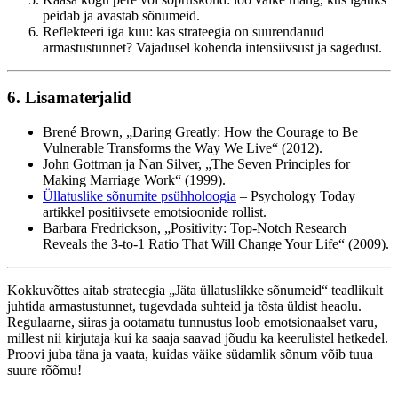
peidab ja avastab sõnumeid.
Reflekteeri iga kuu: kas strateegia on suurendanud
armastustunnet? Vajadusel kohenda intensiivsust ja sagedust.
6. Lisamaterjalid
Brené Brown, „Daring Greatly: How the Courage to Be
Vulnerable Transforms the Way We Live“ (2012).
John Gottman ja Nan Silver, „The Seven Principles for
Making Marriage Work“ (1999).
Üllatuslike sõnumite psühholoogia
– Psychology Today
artikkel positiivsete emotsioonide rollist.
Barbara Fredrickson, „Positivity: Top-Notch Research
Reveals the 3-to-1 Ratio That Will Change Your Life“ (2009).
Kokkuvõttes aitab strateegia „Jäta üllatuslikke sõnumeid“ teadlikult
juhtida armastustunnet, tugevdada suhteid ja tõsta üldist heaolu.
Regulaarne, siiras ja ootamatu tunnustus loob emotsionaalset varu,
millest nii kirjutaja kui ka saaja saavad jõudu ka keerulistel hetkedel.
Proovi juba täna ja vaata, kuidas väike südamlik sõnum võib tuua
suure rõõmu!