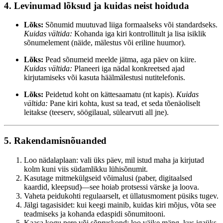
4. Levinumad lõksud ja kuidas neist hoiduda
Lõks:
Sõnumid muutuvad liiga formaalseks või standardseks.
Kuidas vältida:
Kohanda iga kiri kontrollitult ja lisa isiklik
sõnumelement (näide, mälestus või eriline huumor).
Lõks:
Pead sõnumeid meelde jätma, aga päev on kiire.
Kuidas vältida:
Planeeri iga nädal konkreetsed ajad
kirjutamiseks või kasuta häälmälestusi nutitelefonis.
Lõks:
Peidetud koht on kättesaamatu (nt kapis).
Kuidas
vältida:
Pane kiri kohta, kust sa tead, et seda tõenäoliselt
leitakse (teeserv, söögilaual, sülearvuti all jne).
5. Rakendamisnõuanded
Loo nädalaplaan: vali üks päev, mil istud maha ja kirjutad
kolm kuni viis südamlikku lühisõnumit.
Kasutage mitmekülgseid võimalusi (paber, digitaalsed
kaardid, kleepsud)—see hoiab protsessi värske ja loova.
Vaheta peidukohti regulaarselt, et üllatusmoment püsiks tugev.
Jälgi tagasisidet: kui keegi mainib, kuidas kiri mõjus, võta see
teadmiseks ja kohanda edaspidi sõnumitooni.
Kaasa kogu pere või sõpruskond: loo väike mäng, kus igaüks