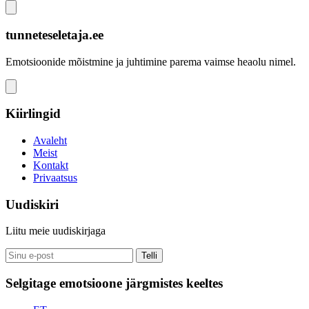
tunneteseletaja.ee
Emotsioonide mõistmine ja juhtimine parema vaimse heaolu nimel.
Kiirlingid
Avaleht
Meist
Kontakt
Privaatsus
Uudiskiri
Liitu meie uudiskirjaga
Telli
Selgitage emotsioone järgmistes keeltes