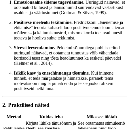
Emotsionaalne sideme tugevdamine.
Uuringud näitavad, et
ootamatud kiitused ja tänusõnumid suurendavad vastastikust
usaldust ja väärtustunnet (Gottman & Silver, 1999).
Positiivse meeleolu tekitamine.
Fredricksoni „laienemise ja
ehitamise“ teooria kohaselt loob positiivne emotsioon laiemad
mõtlemis- ja käitumismustrid, mis omakorda toetavad uuesti
toetava ja hooliva suhte tekkimist.
Stressi leevendamine.
Peidetud sõnumitega publitseeritud
uuringud näitavad, et ootamatu tunnustus võib vähendada
kortisooli taset ning tõsta heaolutunnet ka rasketel päevadel
(Keltner et al., 2014).
Isiklik kasv ja enesehinnangu tõstmine.
Kui inimene
tunneb, et teda märgatakse ja hinnatakse, paraneb tema
motivatsioon ning ta püüab enda ja teiste jaoks rohkem
positiivseid hetki luua.
2. Praktilised näited
Meetod
Kuidas teha
Miks see töötab
Kirjuta lühike tänusõnum ja
See ootamatus stimuleerib
Pahtlilapike
kleebi see kaaslase
tähelepanu ning loob