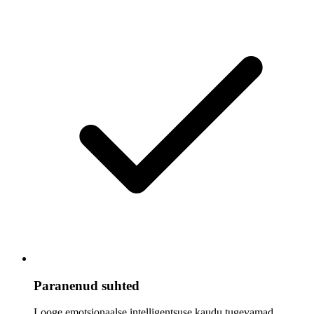
Paranenud suhted
Looge emotsionaalse intelligentsuse kaudu tugevamad