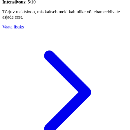
Intensiivsus
: 5/10
Tõrjuv reaktsioon, mis kaitseb meid kahjulike või ebameeldivate
asjade eest.
Vaata lisaks