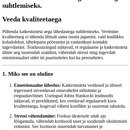
suhtlemiseks.
Veeda kvaliteetaega
Pühenda katkestusteta aega lähedastega suhtlemiseks. Veetmine
kvaliteetaeg ei tähenda lihtsalt sama ruumi jagamist, vaid teadlikku
kohalolekut, tähelepanu pööramist ja vastastikust kontakti
tugevdamist. Teadusuuringud näitavad, et regulaarne ja katkestusteta
ühine aeg suurendab usaldust, vähendab stressi ning tugevdab
emotsionaalset sidet nii paarisuhetes kui ka peresuhetes.
1. Miks see on oluline
Emotsionaalne lähedus:
Katkestusteta vestlused ja ühised
tegevused süvendavad omavahelist mõistmist ja
empaatiavõimet. Uuringud Johns Hankocki instituudis
näitavad, et pereliikmed, kes veedavad regulaarselt koos
kvaliteetaega, kogevad vähem konflikte ja suuremat rahulolu.
Stressi vähendamine:
Fookus üksteisele aitab aju
lõõgastuda, vähendab kortisooli taset ja soodustab oksütotsiini
eritumist. See hormoon suurendab turvatunnet ja