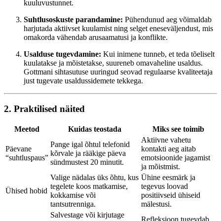
kuuluvustunnet.
Suhtlusoskuste parandamine:
Pühendunud aeg võimaldab
harjutada aktiivset kuulamist ning selget eneseväljendust, mis
omakorda vähendab arusaamatusi ja konflikte.
Usalduse tugevdamine:
Kui inimene tunneb, et teda tõeliselt
kuulatakse ja mõistetakse, suureneb omavaheline usaldus.
Gottmani sihtasutuse uuringud seovad regulaarse kvaliteetaja
just tugevate usaldussidemete tekkega.
2. Praktilised näited
Meetod
Kuidas teostada
Miks see toimib
Aktiivne vahetu
Pange igal õhtul telefonid
Päevane
kontakti aeg aitab
kõrvale ja rääkige päeva
“suhtluspaus”
emotsioonide jagamist
sündmustest 20 minutit.
ja mõistmist.
Valige nädalas üks õhtu, kus
Ühine eesmärk ja
tegelete koos matkamise,
tegevus loovad
Ühised hobid
kokkamise või
positiivseid ühiseid
tantsutrenniga.
mälestusi.
Salvestage või kirjutage
Refleksioon tugevdab