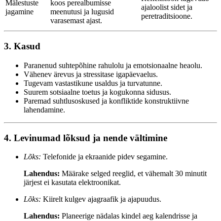
Mälestuste
koos perealbumisse
ajaloolist sidet ja
jagamine
meenutusi ja lugusid
peretraditsioone.
varasemast ajast.
3. Kasud
Paranenud suhtepõhine rahulolu ja emotsionaalne heaolu.
Vähenev ärevus ja stressitase igapäevaelus.
Tugevam vastastikune usaldus ja turvatunne.
Suurem sotsiaalne toetus ja kogukonna sidusus.
Paremad suhtlusoskused ja konfliktide konstruktiivne
lahendamine.
4. Levinumad lõksud ja nende vältimine
Lõks:
Telefonide ja ekraanide pidev segamine.
Lahendus:
Määrake selged reeglid, et vähemalt 30 minutit
järjest ei kasutata elektroonikat.
Lõks:
Kiirelt kulgev ajagraafik ja ajapuudus.
Lahendus:
Planeerige nädalas kindel aeg kalendrisse ja