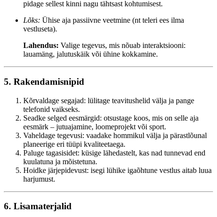
pidage sellest kinni nagu tähtsast kohtumisest.
Lõks:
Ühise aja passiivne veetmine (nt teleri ees ilma
vestluseta).
Lahendus:
Valige tegevus, mis nõuab interaktsiooni:
lauamäng, jalutuskäik või ühine kokkamine.
5. Rakendamisnipid
Kõrvaldage segajad: lülitage teavitushelid välja ja pange
telefonid vaikseks.
Seadke selged eesmärgid: otsustage koos, mis on selle aja
eesmärk – jutuajamine, loomeprojekt või sport.
Vaheldage tegevusi: vaadake hommikul välja ja pärastlõunal
planeerige eri tüüpi kvaliteetaega.
Paluge tagasisidet: küsige lähedastelt, kas nad tunnevad end
kuulatuna ja mõistetuna.
Hoidke järjepidevust: isegi lühike igaõhtune vestlus aitab luua
harjumust.
6. Lisamaterjalid