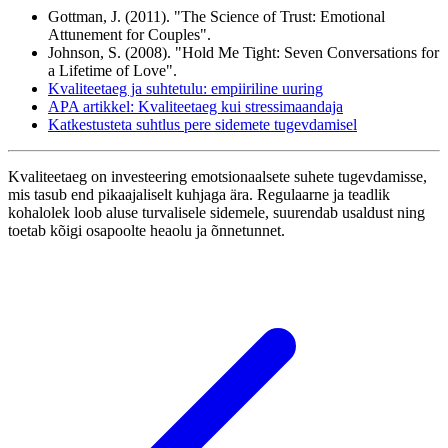
Gottman, J. (2011). "The Science of Trust: Emotional
Attunement for Couples".
Johnson, S. (2008). "Hold Me Tight: Seven Conversations for
a Lifetime of Love".
Kvaliteetaeg ja suhtetulu: empiiriline uuring
APA artikkel: Kvaliteetaeg kui stressimaandaja
Katkestusteta suhtlus pere sidemete tugevdamisel
Kvaliteetaeg on investeering emotsionaalsete suhete tugevdamisse,
mis tasub end pikaajaliselt kuhjaga ära. Regulaarne ja teadlik
kohalolek loob aluse turvalisele sidemele, suurendab usaldust ning
toetab kõigi osapoolte heaolu ja õnnetunnet.