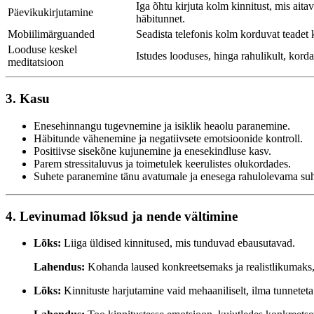
Iga õhtu kirjuta kolm kinnitust, mis ait
Päevikukirjutamine
häbitunnet.
Mobiilimärguanded
Seadista telefonis kolm korduvat teadet 
Looduse keskel
Istudes looduses, hinga rahulikult, korda
meditatsioon
3. Kasu
Enesehinnangu tugevnemine ja isiklik heaolu paranemine.
Häbitunde vähenemine ja negatiivsete emotsioonide kontroll.
Positiivse sisekõne kujunemine ja enesekindluse kasv.
Parem stressitaluvus ja toimetulek keerulistes olukordades.
Suhete paranemine tänu avatumale ja enesega rahulolevama suh
4. Levinumad lõksud ja nende vältimine
Lõks:
Liiga üldised kinnitused, mis tunduvad ebausutavad.
Lahendus:
Kohanda laused konkreetsemaks ja realistlikumaks,
Lõks:
Kinnituste harjutamine vaid mehaaniliselt, ilma tunneteta