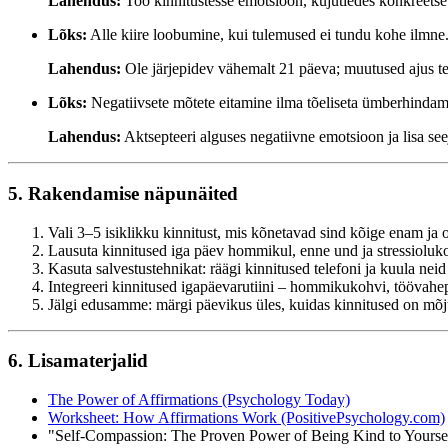
Lahendus:
Too kinnitustesse emotsioon, kujutledes konkreetset
Lõks:
Alle kiire loobumine, kui tulemused ei tundu kohe ilmne
Lahendus:
Ole järjepidev vähemalt 21 päeva; muutused ajus tek
Lõks:
Negatiivsete mõtete eitamine ilma tõeliseta ümberhindam
Lahendus:
Aktsepteeri alguses negatiivne emotsioon ja lisa see
5. Rakendamise näpunäited
Vali 3–5 isiklikku kinnitust, mis kõnetavad sind kõige enam ja
Lausuta kinnitused iga päev hommikul, enne und ja stressioluk
Kasuta salvestustehnikat: räägi kinnitused telefoni ja kuula neid
Integreeri kinnitused igapäevarutiini – hommikukohvi, töövahepa
Jälgi edusamme: märgi päevikus üles, kuidas kinnitused on mõ
6. Lisamaterjalid
The Power of Affirmations (Psychology Today)
Worksheet: How Affirmations Work (PositivePsychology.com)
"Self-Compassion: The Proven Power of Being Kind to Yourself