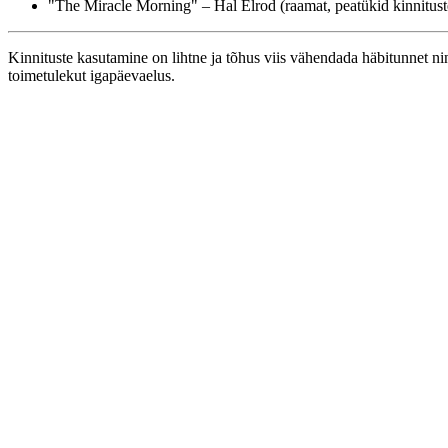
"The Miracle Morning" – Hal Elrod (raamat, peatükid kinnitust
Kinnituste kasutamine on lihtne ja tõhus viis vähendada häbitunnet ni
toimetulekut igapäevaelus.