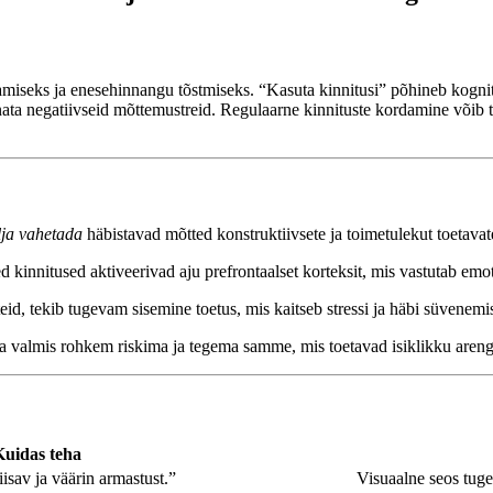
iseks ja enesehinnangu tõstmiseks. “Kasuta kinnitusi” põhineb kognitii
innata negatiivseid mõttemustreid. Regulaarne kinnituste kordamine või
lja vahetada
häbistavad mõtted konstruktiivsete ja toimetulekut toetava
 kinnitused aktiveerivad aju prefrontaalset korteksit, mis vastutab emot
d, tekib tugevam sisemine toetus, mis kaitseb stressi ja häbi süvenemis
a valmis rohkem riskima ja tegema samme, mis toetavad isiklikku arengu
uidas teha
sav ja väärin armastust.”
Visuaalne seos tuge