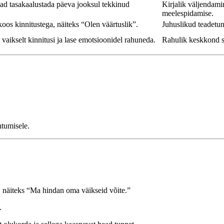
avad tasakaalustada päeva jooksul tekkinud
Kirjalik väljendami
meelespidamise.
koos kinnitustega, näiteks “Olen väärtuslik”.
Juhuslikud teadetun
 vaikselt kinnitusi ja lase emotsioonidel rahuneda.
Rahulik keskkond s
tumisele.
 näiteks “Ma hindan oma väikseid võite.”
.