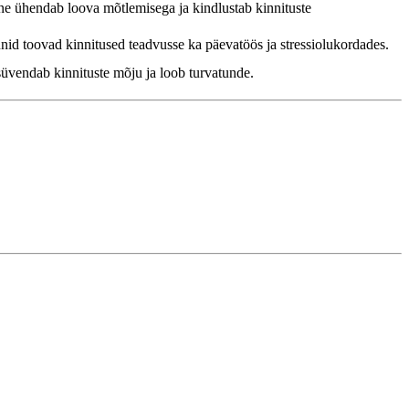
ne ühendab loova mõtlemisega ja kindlustab kinnituste
nid toovad kinnitused teadvusse ka päevatöös ja stressiolukordades.
üvendab kinnituste mõju ja loob turvatunde.