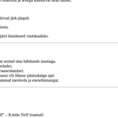
 olukorda ja sellega kaasnevat head tunnet.
.
ivad järk-järgult.
iseta.
järel kinnitused vastukaaluks.
 on seotud sinu häbitunde tuumaga.
ordades.
 taasesitamisel.
usi või õhtuse jalutuskäigu ajal.
jutanud meeleolu ja enesehinnangut.
" – Kristin Neff (raamat)