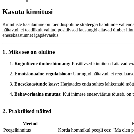
Kasuta kinnitusi
Kinnituste kasutamine on tõenduspõhine strateegia häbitunde vähendam
näitavad, et teadlikult valitud positiivsed lausungid aitavad ümber h
enesekaastunnet igapäevaelus.
1. Miks see on oluline
Kognitiivne ümberhinnang:
Positiivsed kinnitused aitavad
vä
Emotsionaalne regulatsioon:
Uuringud näitavad, et regulaarsed
Enesekaastunde kasv:
Harjutades enda suhtes lahkemaid mõttei
Behavoriaalne muutus:
Kui inimese eneseväärtus tõuseb, on t
2. Praktilised näited
Meetod
K
Peegelkinnitus
Korda hommikul peegli ees: “Ma olen pii