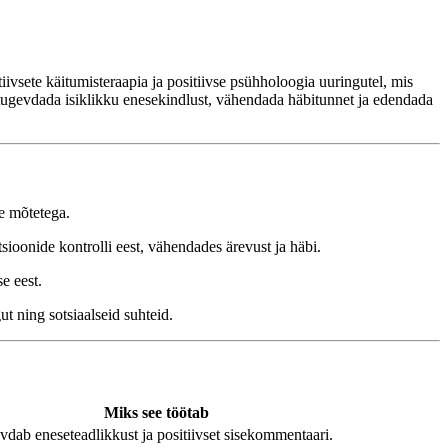
vsete käitumisteraapia ja positiivse psühholoogia uuringutel, mis
b tugevdada isiklikku enesekindlust, vähendada häbitunnet ja edendada
te mõtetega.
sioonide kontrolli eest, vähendades ärevust ja häbi.
e eest.
t ning sotsiaalseid suhteid.
Miks see töötab
vdab eneseteadlikkust ja positiivset sisekommentaari.