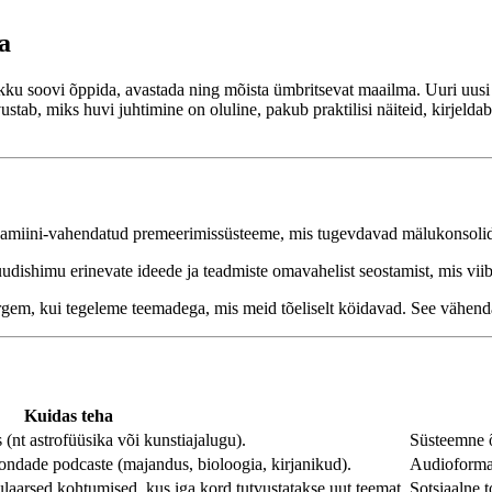
a
ku soovi õppida, avastada ning mõista ümbritsevat maailma. Uuri uusi 
ustab, miks huvi juhtimine on oluline, pakub praktilisi näiteid, kirjelda
pamiini-vahendatud premeerimissüsteeme, mis tugevdavad mälukonsolid
dishimu erinevate ideede ja teadmiste omavahelist seostamist, mis viib 
rgem, kui tegeleme teemadega, mis meid tõeliselt köidavad. See vähend
Kuidas teha
 (nt astrofüüsika või kunstiajalugu).
Süsteemne õ
ondade podcaste (majandus, bioloogia, kirjanikud).
Audioformaa
laarsed kohtumised, kus iga kord tutvustatakse uut teemat.
Sotsiaalne 