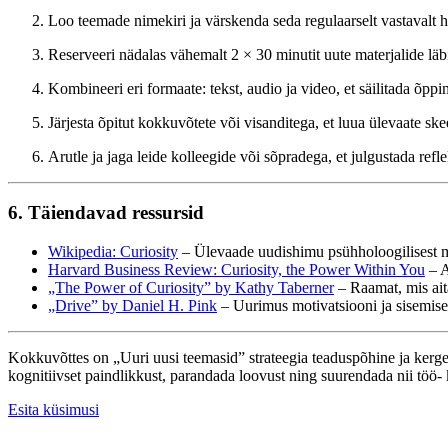
Loo teemade nimekiri ja värskenda seda regulaarselt vastavalt h
Reserveeri nädalas vähemalt 2 × 30 minutit uute materjalide lä
Kombineeri eri formaate: tekst, audio ja video, et säilitada õpp
Järjesta õpitut kokkuvõtete või visanditega, et luua ülevaate sk
Arutle ja jaga leide kolleegide või sõpradega, et julgustada refl
6. Täiendavad ressursid
Wikipedia: Curiosity
– Ülevaade uudishimu psühholoogilisest 
Harvard Business Review: Curiosity, the Power Within You
– A
„The Power of Curiosity” by Kathy Taberner
– Raamat, mis ait
„Drive” by Daniel H. Pink
– Uurimus motivatsiooni ja sisemise
Kokkuvõttes on „Uuri uusi teemasid” strateegia teaduspõhine ja kerg
kognitiivset paindlikkust, parandada loovust ning suurendada nii töö- k
Esita küsimusi