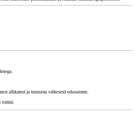
olmega.
atest allikatest ja tunnusta väikeseid edusamme.
rutiini.