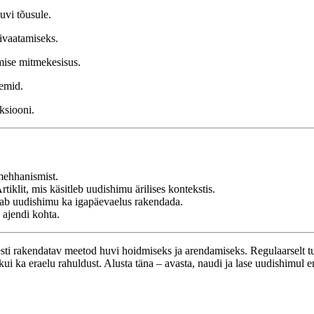
uvi tõusule.
bivaatamiseks.
imise mitmekesisus.
eemid.
eksiooni.
mehhanismist.
rtiklit, mis käsitleb uudishimu ärilises kontekstis.
ab uudishimu ka igapäevaelus rakendada.
 ajendi kohta.
esti rakendatav meetod huvi hoidmiseks ja arendamiseks. Regulaarselt
ui ka eraelu rahuldust. Alusta täna – avasta, naudi ja lase uudishimul e