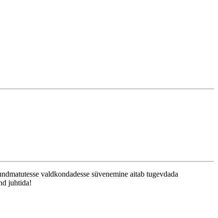
 tundmatutesse valdkondadesse süvenemine aitab tugevdada
nd juhtida!