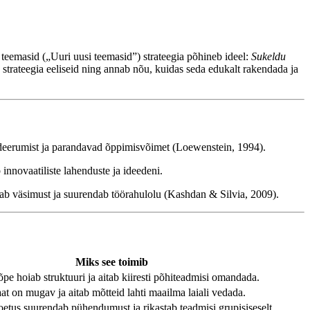
teemasid („Uuri uusi teemasid”) strateegia põhineb ideel:
Sukeldu
b strateegia eeliseid ning annab nõu, kuidas seda edukalt rakendada ja
eerumist ja parandavad õppimisvõimet (Loewenstein, 1994).
innovaatiliste lahenduste ja ideedeni.
ab väsimust ja suurendab töörahulolu (Kashdan & Silvia, 2009).
Miks see toimib
pe hoiab struktuuri ja aitab kiiresti põhiteadmisi omandada.
t on mugav ja aitab mõtteid lahti maailma laiali vedada.
toetus suurendab pühendumust ja rikastab teadmisi grupisiseselt.