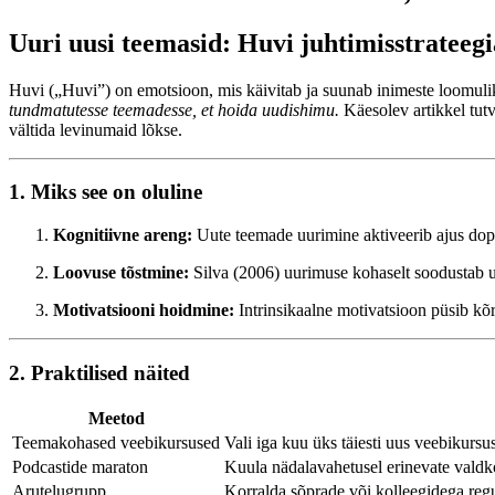
Uuri uusi teemasid: Huvi juhtimisstrateegi
Huvi („Huvi”) on emotsioon, mis käivitab ja suunab inimeste loomulik
tundmatutesse teemadesse, et hoida uudishimu.
Käesolev artikkel tutv
vältida levinumaid lõkse.
1. Miks see on oluline
Kognitiivne areng:
Uute teemade uurimine aktiveerib ajus do
Loovuse tõstmine:
Silva (2006) uurimuse kohaselt soodustab uu
Motivatsiooni hoidmine:
Intrinsikaalne motivatsioon püsib kõ
2. Praktilised näited
Meetod
Teemakohased veebikursused
Vali iga kuu üks täiesti uus veebikursus
Podcastide maraton
Kuula nädalavahetusel erinevate valdk
Arutelugrupp
Korralda sõprade või kolleegidega regu