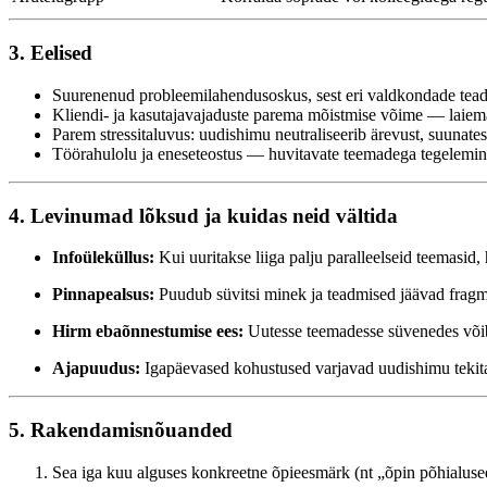
3. Eelised
Suurenenud probleemilahendusoskus, sest eri valdkondade te
Kliendi- ja kasutajavajaduste parema mõistmise võime — laiema 
Parem stressitaluvus: uudishimu neutraliseerib ärevust, suunates
Töörahulolu ja eneseteostus — huvitavate teemadega tegelemine
4. Levinumad lõksud ja kuidas neid vältida
Infoüleküllus:
Kui uuritakse liiga palju paralleelseid teemasid
Pinnapealsus:
Puudub süvitsi minek ja teadmised jäävad fragm
Hirm ebaõnnestumise ees:
Uutesse teemadesse süvenedes võib 
Ajapuudus:
Igapäevased kohustused varjavad uudishimu tekita
5. Rakendamisnõuanded
Sea iga kuu alguses konkreetne õpieesmärk (nt „õpin põhialused