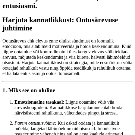
entusiasmi.
Harjuta kannatlikkust: Ootusärevuse
juhtimine
Ootusärevus ehk elevus enne olulist sündmust on loomulik
emocioon, mis aitab meid motiveerida ja hoida keskendununa. Kuid
liigne ootamine või kontrollimatult üles kergev elevus võib tekitada
ärevust, mõjutada keskendumist ja viia kiirete, halvasti läbimõeldud
otsusteni. Harjuta kannatlikkust on strateegia, mille eesmärk on võtta
ooteajad rahulikult vastu ning õppida teadlikult ja rahulikult ootama,
et hallata entusiasmi ja ootusi tõhusamalt.
1. Miks see on oluline
Emotsionaalne tasakaal:
Liigne ootamine võib viia
ärevushoogudeni. Kannatlikkuse harjutamine aitab hoida
närvisüsteemi rahulikuna, vähendades pinget ja stressi.
Parem otsustusvõime:
Kui oskad oodata ja kannatlikult
mõelda, langetad läbimõeldumaid otsuseid. Impulsiivne
reageerimine väheneb ning sul on aega kaaluda erinevaid