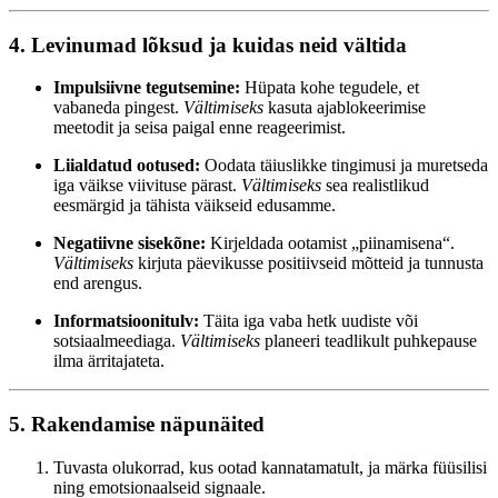
4. Levinumad lõksud ja kuidas neid vältida
Impulsiivne tegutsemine:
Hüpata kohe tegudele, et
vabaneda pingest.
Vältimiseks
kasuta ajablokeerimise
meetodit ja seisa paigal enne reageerimist.
Liialdatud ootused:
Oodata täiuslikke tingimusi ja muretseda
iga väikse viivituse pärast.
Vältimiseks
sea realistlikud
eesmärgid ja tähista väikseid edusamme.
Negatiivne sisekõne:
Kirjeldada ootamist „piinamisena“.
Vältimiseks
kirjuta päevikusse positiivseid mõtteid ja tunnusta
end arengus.
Informatsioonitulv:
Täita iga vaba hetk uudiste või
sotsiaalmeediaga.
Vältimiseks
planeeri teadlikult puhkepause
ilma ärritajateta.
5. Rakendamise näpunäited
Tuvasta olukorrad, kus ootad kannatamatult, ja märka füüsilisi
ning emotsionaalseid signaale.