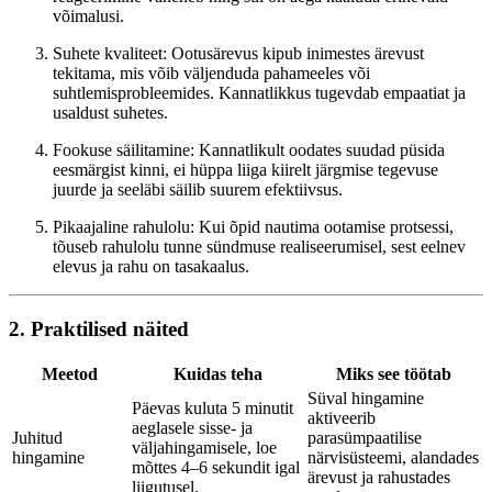
võimalusi.
Suhete kvaliteet: Ootusärevus kipub inimestes ärevust
tekitama, mis võib väljenduda pahameeles või
suhtlemisprobleemides. Kannatlikkus tugevdab empaatiat ja
usaldust suhetes.
Fookuse säilitamine: Kannatlikult oodates suudad püsida
eesmärgist kinni, ei hüppa liiga kiirelt järgmise tegevuse
juurde ja seeläbi säilib suurem efektiivsus.
Pikaajaline rahulolu: Kui õpid nautima ootamise protsessi,
tõuseb rahulolu tunne sündmuse realiseerumisel, sest eelnev
elevus ja rahu on tasakaalus.
2. Praktilised näited
Meetod
Kuidas teha
Miks see töötab
Süval hingamine
Päevas kuluta 5 minutit
aktiveerib
aeglasele sisse- ja
Juhitud
parasümpaatilise
väljahingamisele, loe
hingamine
närvisüsteemi, alandades
mõttes 4–6 sekundit igal
ärevust ja rahustades
liigutusel.