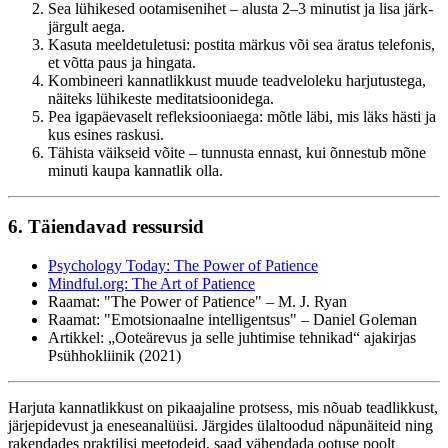
Sea lühikesed ootamisenihet – alusta 2–3 minutist ja lisa järk-
järgult aega.
Kasuta meeldetuletusi: postita märkus või sea äratus telefonis,
et võtta paus ja hingata.
Kombineeri kannatlikkust muude teadveloleku harjutustega,
näiteks lühikeste meditatsioonidega.
Pea igapäevaselt refleksiooniaega: mõtle läbi, mis läks hästi ja
kus esines raskusi.
Tähista väikseid võite – tunnusta ennast, kui õnnestub mõne
minuti kaupa kannatlik olla.
6. Täiendavad ressursid
Psychology Today: The Power of Patience
Mindful.org: The Art of Patience
Raamat: "The Power of Patience" – M. J. Ryan
Raamat: "Emotsionaalne intelligentsus" – Daniel Goleman
Artikkel: „Ooteärevus ja selle juhtimise tehnikad“ ajakirjas
Psühhokliinik (2021)
Harjuta kannatlikkust on pikaajaline protsess, mis nõuab teadlikkust,
järjepidevust ja eneseanalüüsi. Järgides ülaltoodud näpunäiteid ning
rakendades praktilisi meetodeid, saad vähendada ootuse poolt