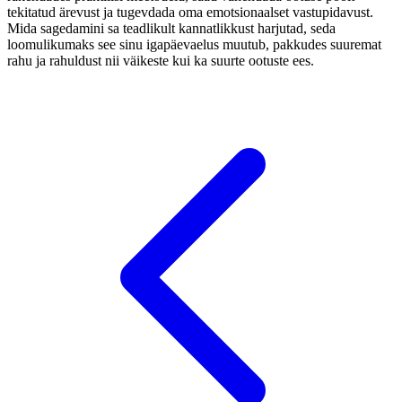
tekitatud ärevust ja tugevdada oma emotsionaalset vastupidavust.
Mida sagedamini sa teadlikult kannatlikkust harjutad, seda
loomulikumaks see sinu igapäevaelus muutub, pakkudes suuremat
rahu ja rahuldust nii väikeste kui ka suurte ootuste ees.