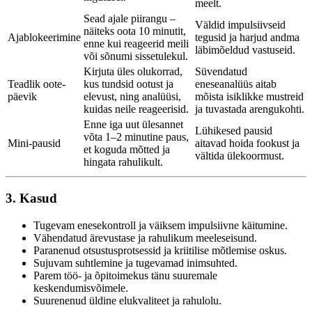
meelt.
Sead ajale piirangu –
Väldid impulsiivseid
näiteks oota 10 minutit,
Ajablokeerimine
tegusid ja harjud andma
enne kui reageerid meili
läbimõeldud vastuseid.
või sõnumi sissetulekul.
Kirjuta üles olukorrad,
Süvendatud
Teadlik oote-
kus tundsid ootust ja
eneseanalüüs aitab
päevik
elevust, ning analüüsi,
mõista isiklikke mustreid
kuidas neile reageerisid.
ja tuvastada arengukohti.
Enne iga uut ülesannet
Lühikesed pausid
võta 1–2 minutine paus,
Mini-pausid
aitavad hoida fookust ja
et koguda mõtted ja
vältida ülekoormust.
hingata rahulikult.
3. Kasud
Tugevam enesekontroll ja väiksem impulsiivne käitumine.
Vähendatud ärevustase ja rahulikum meeleseisund.
Paranenud otsustusprotsessid ja kriitilise mõtlemise oskus.
Sujuvam suhtlemine ja tugevamad inimsuhted.
Parem töö- ja õpitoimekus tänu suuremale
keskendumisvõimele.
Suurenenud üldine elukvaliteet ja rahulolu.