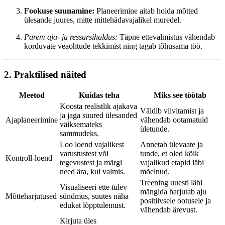
Fookuse suunamine:
Planeerimine aitab hoida mõtted
ülesande juures, mitte mittehädavajalikel muredel.
Parem aja- ja ressursihaldus:
Täpne ettevalmistus vähendab
korduvate veaohtude tekkimist ning tagab tõhusama töö.
2. Praktilised näited
Meetod
Kuidas teha
Miks see töötab
Koosta realistlik ajakava
Väldib viivitamist ja
ja jaga suured ülesanded
Ajaplaneerimine
vähendab ootamatuid
väiksemateks
ületunde.
sammudeks.
Loo loend vajalikest
Annetab ülevaate ja
varustustest või
tunde, et oled kõik
Kontroll-loend
tegevustest ja märgi
vajalikud etapid läbi
need ära, kui valmis.
mõelnud.
Treening uuesti läbi
Visualiseeri ette tulev
mängida harjutab aju
Mõtteharjutused
sündmus, suutes näha
positiivsele ootusele ja
edukat lõpptulemust.
vähendab ärevust.
Kirjuta üles