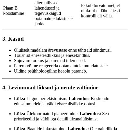
alternatiivsed
Pakub turvatunnet, et
Plaan B
lahendused ja
olukord ei lähe täiesti
koostamine
tegevuskäigud
kontrolli alt välja.
ootamatute takistuste
jaoks.
3. Kasud
Oluliselt madalam ärevustase enne tähtsaid sündmusi.
Tõusnud eneseteadlikkus ja enesekindlus.
Sujuvam fookus ja paremad tulemused.
Parem võime reageerida ootamatutele muudatustele.
Üldine psühholoogiline heaolu paraneb.
4. Levinumad lõksud ja nende vältimine
Lõks:
Liigne perfektsionism.
Lahendus:
Keskendu
edusammudele ja väldi ebarealistlikke ootusi.
Lõks:
Ülekoormatud planeerimine.
Lahendus:
Sea
prioriteedid ja väldi iga detaili üleanalüüsimist.
Lõks:
Plaanide lukustamine.
Lahendus:
Ole paindlik ja