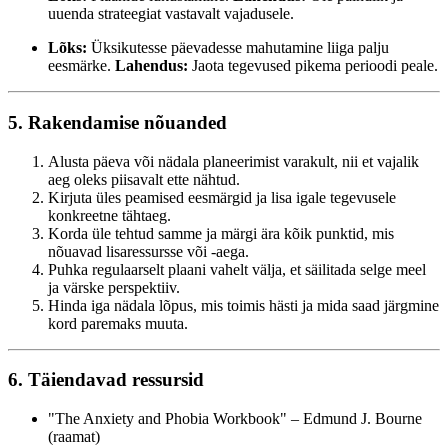
uuenda strateegiat vastavalt vajadusele.
Lõks:
Üksikutesse päevadesse mahutamine liiga palju
eesmärke.
Lahendus:
Jaota tegevused pikema perioodi peale.
5. Rakendamise nõuanded
Alusta päeva või nädala planeerimist varakult, nii et vajalik
aeg oleks piisavalt ette nähtud.
Kirjuta üles peamised eesmärgid ja lisa igale tegevusele
konkreetne tähtaeg.
Korda üle tehtud samme ja märgi ära kõik punktid, mis
nõuavad lisaressursse või -aega.
Puhka regulaarselt plaani vahelt välja, et säilitada selge meel
ja värske perspektiiv.
Hinda iga nädala lõpus, mis toimis hästi ja mida saad järgmine
kord paremaks muuta.
6. Täiendavad ressursid
"The Anxiety and Phobia Workbook" – Edmund J. Bourne
(raamat)