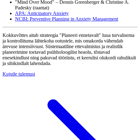
"Mind Over Mood" – Dennis Greenberger & Christine A.
Padesky (raamat)
APA: Anticipatory Anxiety
NCBI: Preventive Planning in Anxiety Management
Kokkuvõttes aitab strateegia "Planeeri ennetavalt" luua turvalisema
ja kontrollituma lähtekoha ootustele, mis omakorda vähendab
ärevuse intensiivsust. Süstemaatiline ettevalmistus ja realistlik
planeerimine toetavad psühholoogilist heaolu, tõstavad
enesekindlust ning pakuvad tööriistu, et keerulisi olukordi rahulikult
ja sihikindlalt lahendada.
Kujutle tulemusi