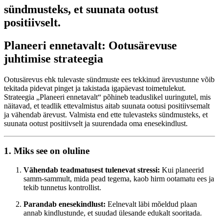
sündmusteks, et suunata ootust
positiivselt.
Planeeri ennetavalt: Ootusärevuse
juhtimise strateegia
Ootusärevus ehk tulevaste sündmuste ees tekkinud ärevustunne võib
tekitada pidevat pinget ja takistada igapäevast toimetulekut.
Strateegia „Planeeri ennetavalt“ põhineb teaduslikel uuringutel, mis
näitavad, et teadlik ettevalmistus aitab suunata ootusi positiivsemalt
ja vähendab ärevust. Valmista end ette tulevasteks sündmusteks, et
suunata ootust positiivselt ja suurendada oma enesekindlust.
1. Miks see on oluline
Vähendab teadmatusest tulenevat stressi:
Kui planeerid
samm-sammult, mida pead tegema, kaob hirm ootamatu ees ja
tekib tunnetus kontrollist.
Parandab enesekindlust:
Eelnevalt läbi mõeldud plaan
annab kindlustunde, et suudad ülesande edukalt sooritada.