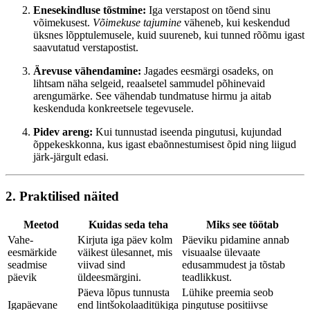
Enesekindluse tõstmine:
Iga verstapost on tõend sinu
võimekusest.
Võimekuse tajumine
väheneb, kui keskendud
üksnes lõpptulemusele, kuid suureneb, kui tunned rõõmu igast
saavutatud verstapostist.
Ärevuse vähendamine:
Jagades eesmärgi osadeks, on
lihtsam näha selgeid, reaalsetel sammudel põhinevaid
arengumärke. See vähendab tundmatuse hirmu ja aitab
keskenduda konkreetsele tegevusele.
Pidev areng:
Kui tunnustad iseenda pingutusi, kujundad
õppekeskkonna, kus igast ebaõnnestumisest õpid ning liigud
järk-järgult edasi.
2. Praktilised näited
Meetod
Kuidas seda teha
Miks see töötab
Vahe-
Kirjuta iga päev kolm
Päeviku pidamine annab
eesmärkide
väikest ülesannet, mis
visuaalse ülevaate
seadmise
viivad sind
edusammudest ja tõstab
päevik
üldeesmärgini.
teadlikkust.
Päeva lõpus tunnusta
Lühike preemia seob
Igapäevane
end lintšokolaaditükiga
pingutuse positiivse