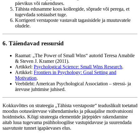
päevikus või rakenduses.
Tähista edusamme koos kolleegide, sõprade või perega, et
tugevdada sotsiaalset tuge.
Korrigeeri verstaposte vastavalt tagasisidele ja muutuvatele
oludele.
6. Täiendavad ressursid
Raamat: „The Power of Small Wins“ autorid Teresa Amabile
& Steven J. Kramer (2011).
Artikkel:
Psychological Science: Small Wins Research
.
Artikkel:
Frontiers in Psychology: Goal Setting and
Motivation
.
Veebileht: American Psychological Association – stressi- ja
ärevuse juhtimise juhised.
Kokkuvõttes on strateegia „Tähista verstaposte“ teaduslikult toetatud
moodus ootuseärevuse vähendamiseks ja pikaajalise motivatsiooni
hoidmiseks. Kõigi strateegia elementide järjepidev rakendamine
aitab luua tugevama psühholoogilise vastupidavuse ja suurendada
saavutuste tunnet igapäevases elus.