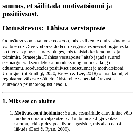
suunas, et säilitada motivatsiooni ja
positiivsust.
Ootusärevus: Tähista verstaposte
Ootusärevus on tavaline emotsioon, mis tekib enne olulisi sündmusi
või tulemusi. See võib avalduda nii kergemates ärevushoogudes kui
ka tugevas pinges ja närvipinges, mis takistab keskendumist ja
toimimist. Strateegia „Tähista verstaposte“ aitab jagada suured
eesmärgid väiksemateks sammudeks ning tunnustada iga
edusammu, soodustades positiivset enesetunnet ja motivatsiooni.
Uuringud (nt Smith jt, 2020; Brown & Lee, 2018) on näidanud, et
regulaarne väikeste võitude tähistamine vähendab ärevust ja
suurendab psühholoogilist heaolu.
1. Miks see on oluline
Motivatsiooni hoidmine:
Suurte eesmärkide elluviimine võib
tunduda üüratu väljakutsena. Kui tunnustad iga väikest
sammu, tekib pidev positiivne tagasiside, mis aitab edasi
liikuda (Deci & Ryan, 2000).