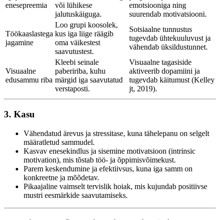
enesepreemia
või lühikese
emotsiooniga ning
jalutuskäiguga.
suurendab motivatsiooni.
Loo grupi koosolek,
Sotsiaalne tunnustus
Töökaaslastega
kus iga liige räägib
tugevdab ühtekuuluvust ja
jagamine
oma väikestest
vähendab üksildustunnet.
saavutustest.
Kleebi seinale
Visuaalne tagasiside
Visuaalne
pabeririba, kuhu
aktiveerib dopamiini ja
edusammu riba
märgid iga saavutatud
tugevdab käitumust (Kelley
verstaposti.
jt, 2019).
3. Kasu
Vähendatud ärevus ja stressitase, kuna tähelepanu on selgelt
määratletud sammudel.
Kasvav enesekindlus ja sisemine motivatsioon (intrinsic
motivation), mis tõstab töö- ja õppimisvõimekust.
Parem keskendumine ja efektiivsus, kuna iga samm on
konkreetne ja mõõdetav.
Pikaajaline vaimselt tervislik hoiak, mis kujundab positiivse
mustri eesmärkide saavutamiseks.