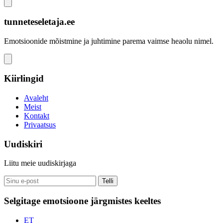
tunneteseletaja.ee
Emotsioonide mõistmine ja juhtimine parema vaimse heaolu nimel.
Kiirlingid
Avaleht
Meist
Kontakt
Privaatsus
Uudiskiri
Liitu meie uudiskirjaga
Telli
Selgitage emotsioone järgmistes keeltes
ET