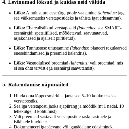
4. Levinumad lõksud ja kuidas neid vältida
Lõks:
Ainult suure eesmärgi poole vaatamine
(lahendus:
jaga
see väiksemateks verstapostideks ja tähista igat edusammu).
Lõks:
Ebarealistlikud verstapostid
(lahendus:
sea SMART-
eesmärgid: spetsiifilised, mõõdetavad, saavutatavad,
asjakohased ja ajaliselt piiritletud).
Lõks:
Tunnustuse unustamine
(lahendus:
planeeri regulaarsed
enesehindamised ja preemiad kalendris).
Lõks:
Vastuolulised preemiad
(lahendus:
vali preemiad, mis
ei sea ohtu tervist ega eesmärgi saavutamist).
5. Rakendamise näpunäited
Hinda oma lõppeesmärki ja jaota see 5–10 konkreetseks
verstapostiks.
Sea iga verstaposti jaoks ajapiirang ja mõõdik (nt 1 nädal, 10
lehekülge, 3 kohtumist).
Vali preemiad vastavalt verstapostide raskusastmele ja
isiklikele huvidele.
Dokumenteeri igapäevane või iganädalane edasiminek