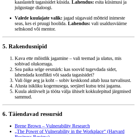
kaaslastelt tagasisidet küsida.
Lahendus:
esita küsimusi ja
julgustage dialoogi.
Valede kuulajate valik:
jagad sügavaid mõtteid inimeste
seas, kes ei pruugi hoolida.
Lahendus:
vali usaldusväärne
seltskond või mentor.
5. Rakendusnipid
Kava ette mõistlik jagamine – vali teemad ja ulatus, mis
sobivad olukorraga.
Sea paika selge eesmärk: kas soovid tugevdada sidet,
lahendada konflikti või saada tagasisidet?
Vali õige aeg ja koht – sobiv keskkond aitab luua turvalisust.
Alusta isikliku kogemusega, seejärel kutsu teisi jagama.
Kuula aktiivselt ja tööta välja ühiselt kokkulepitud järgmised
sammud.
6. Täiendavad ressursid
Brene Brown – Vulnerability Research
„The Power of Vulnerability in the Workplace“ (Harvard
Business Review)