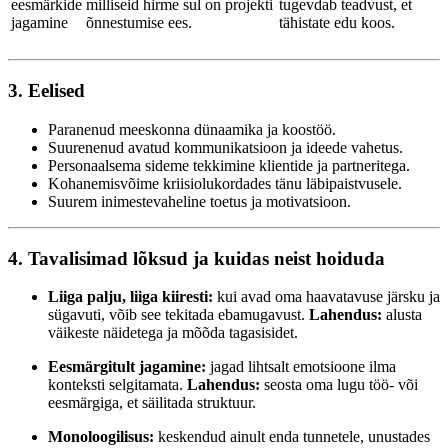
eesmärkide
milliseid hirme sul on projekti
tugevdab teadvust, et
jagamine
õnnestumise ees.
tähistate edu koos.
3. Eelised
Paranenud meeskonna dünaamika ja koostöö.
Suurenenud avatud kommunikatsioon ja ideede vahetus.
Personaalsema sideme tekkimine klientide ja partneritega.
Kohanemisvõime kriisiolukordades tänu läbipaistvusele.
Suurem inimestevaheline toetus ja motivatsioon.
4. Tavalisimad lõksud ja kuidas neist hoiduda
Liiga palju, liiga kiiresti:
kui avad oma haavatavuse järsku ja
sügavuti, võib see tekitada ebamugavust.
Lahendus:
alusta
väikeste näidetega ja mõõda tagasisidet.
Eesmärgitult jagamine:
jagad lihtsalt emotsioone ilma
konteksti selgitamata.
Lahendus:
seosta oma lugu töö- või
eesmärgiga, et säilitada struktuur.
Monoloogilisus:
keskendud ainult enda tunnetele, unustades