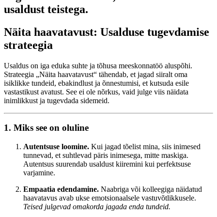
usaldust teistega.
Näita haavatavust: Usalduse tugevdamise
strateegia
Usaldus on iga eduka suhte ja tõhusa meeskonnatöö aluspõhi.
Strateegia „Näita haavatavust“ tähendab, et jagad siiralt oma
isiklikke tundeid, ebakindlust ja õnnestumisi, et kutsuda esile
vastastikust avatust. See ei ole nõrkus, vaid julge viis näidata
inimlikkust ja tugevdada sidemeid.
1. Miks see on oluline
Autentsuse loomine.
Kui jagad tõelist mina, siis inimesed
tunnevad, et suhtlevad päris inimesega, mitte maskiga.
Autentsus suurendab usaldust kiiremini kui perfektsuse
varjamine.
Empaatia edendamine.
Naabriga või kolleegiga näidatud
haavatavus avab ukse emotsionaalsele vastuvõtlikkusele.
Teised julgevad omakorda jagada enda tundeid.