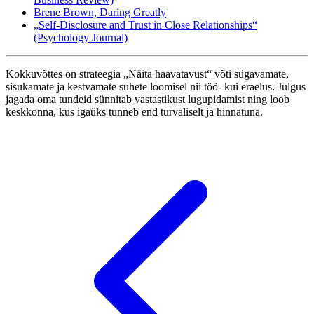
Brene Brown, Daring Greatly
„Self-Disclosure and Trust in Close Relationships“
(Psychology Journal)
Kokkuvõttes on strateegia „Näita haavatavust“ võti sügavamate,
sisukamate ja kestvamate suhete loomisel nii töö- kui eraelus. Julgus
jagada oma tundeid sünnitab vastastikust lugupidamist ning loob
keskkonna, kus igaüks tunneb end turvaliselt ja hinnatuna.