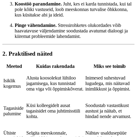
Koostöö parandamine.
Juht, kes ei karda tunnistada, kui tal
pole kõiki vastuseid, loob meeskonnas turvalise õhkkonna,
kus küsitakse abi ja ideid.
Pinge vähendamine.
Stressirohketes olukordades võib
haavatavuse väljendamine soodustada avatumat dialoogi ja
kiiremat probleemide lahendamist.
2. Praktilised näited
Meetod
Kuidas rakendada
Miks see toimib
Alusta koosolekut lühiloo
Inimesed suhestuvad
Isiklik
jagamisega, kus tunnistad
lugudega, mis näitavad
kogemus
oma viga või õppimiskõverat.
inimlikkust ja õppimist.
Küsi kolleegidelt ausat
Soodustab vastastikust
Tagasiside
tagasisidet oma juhtimisstiili
austust ja näitab, et
palumine
kohta.
hindad nende arvamust.
Ühiste
Selgita meeskonnale,
Nähtav usaldusepüüe