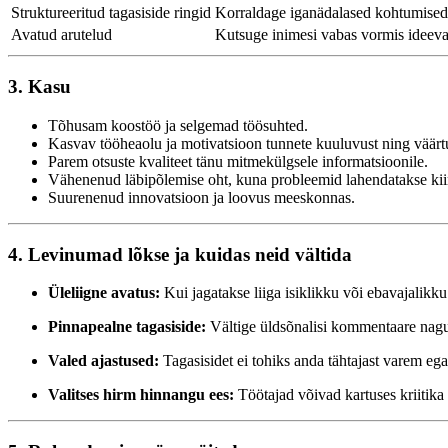
Struktureeritud tagasiside ringid
Korraldage iganädalased kohtumised, 
Avatud arutelud
Kutsuge inimesi vabas vormis ideeva
3. Kasu
Tõhusam koostöö ja selgemad töösuhted.
Kasvav tööheaolu ja motivatsioon tunnete kuuluvust ning väärt
Parem otsuste kvaliteet tänu mitmekülgsele informatsioonile.
Vähenenud läbipõlemise oht, kuna probleemid lahendatakse kiir
Suurenenud innovatsioon ja loovus meeskonnas.
4. Levinumad lõkse ja kuidas neid vältida
Üleliigne avatus:
Kui jagatakse liiga isiklikku või ebavajalikk
Pinnapealne tagasiside:
Vältige üldsõnalisi kommentaare nagu 
Valed ajastused:
Tagasisidet ei tohiks anda tähtajast varem ega
Valitses hirm hinnangu ees:
Töötajad võivad kartuses kriitika 