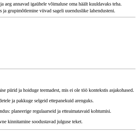
ja aeg annavad igaühele võimaluse oma häält kuuldavaks teha.
 ja grupimõtlemine viivad sageli uuenduslike lahendusteni.
se piirid ja hoiduge teemadest, mis ei ole töö kontekstis asjakohased.
etele ja pakkuge selgeid ettepanekuid arenguks.
ndus: planeerige regulaarseid ja etteaimatavaid kohtumisi.
ivne kinnitamine soodustavad julguse teket.