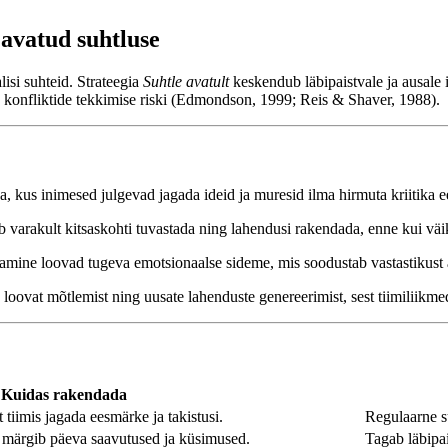
 avatud suhtluse
isi suhteid. Strateegia
Suhtle avatult
keskendub läbipaistvale ja ausale 
b konfliktide tekkimise riski (Edmondson, 1999; Reis & Shaver, 1988).
 kus inimesed julgevad jagada ideid ja muresid ilma hirmuta kriitika
tab varakult kitsaskohti tuvastada ning lahendusi rakendada, enne kui vä
mine loovad tugeva emotsionaalse sideme, mis soodustab vastastikust a
loovat mõtlemist ning uusate lahenduste genereerimist, sest tiimiliikme
Kuidas rakendada
tiimis jagada eesmärke ja takistusi.
Regulaarne s
 märgib päeva saavutused ja küsimused.
Tagab läbipa