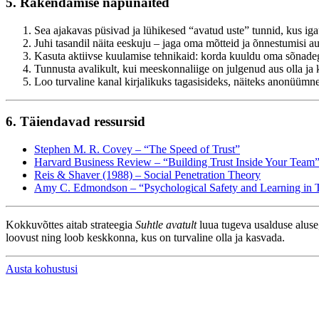
5. Rakendamise näpunäited
Sea ajakavas püsivad ja lühikesed “avatud uste” tunnid, kus iga
Juhi tasandil näita eeskuju – jaga oma mõtteid ja õnnestumisi au
Kasuta aktiivse kuulamise tehnikaid: korda kuuldu oma sõnadega
Tunnusta avalikult, kui meeskonnaliige on julgenud aus olla ja k
Loo turvaline kanal kirjalikuks tagasisideks, näiteks anonüüm
6. Täiendavad ressursid
Stephen M. R. Covey – “The Speed of Trust”
Harvard Business Review – “Building Trust Inside Your Team
Reis & Shaver (1988) – Social Penetration Theory
Amy C. Edmondson – “Psychological Safety and Learning in 
Kokkuvõttes aitab strateegia
Suhtle avatult
luua tugeva usalduse aluse
loovust ning loob keskkonna, kus on turvaline olla ja kasvada.
Austa kohustusi