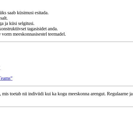
üks saab küsimusi esitada.
salt.
 ja küsi selgitusi.
onstruktiivset tagasisidet anda.
ne vorm meeskonnasisestel teemadel.
”
Teams”
, mis toetab nii indiviidi kui ka kogu meeskonna arengut. Regulaarne ja