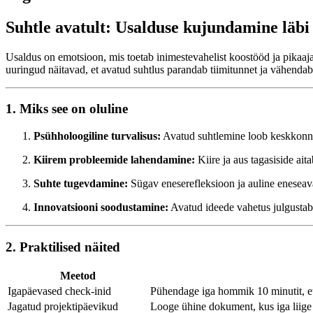
Suhtle avatult: Usalduse kujundamine läbi
Usaldus on emotsioon, mis toetab inimestevahelist koostööd ja pikaajal
uuringud näitavad, et avatud suhtlus parandab tiimitunnet ja vähenda
1. Miks see on oluline
Psühholoogiline turvalisus:
Avatud suhtlemine loob keskkonna,
Kiirem probleemide lahendamine:
Kiire ja aus tagasiside ai
Suhte tugevdamine:
Sügav eneserefleksioon ja auline eneseava
Innovatsiooni soodustamine:
Avatud ideede vahetus julgustab 
2. Praktilised näited
Meetod
Igapäevased check-inid
Pühendage iga hommik 10 minutit, et 
Jagatud projektipäevikud
Looge ühine dokument, kus iga liige