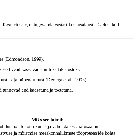
infovahetusele, et tugevdada vastastikust usaldust. Teaduslikud
 ees (Edmondson, 1999).
ikesed vead kasvavad suurteks takistusteks.
ustust ja pühendumust (Derlega et al., 1993).
d tunnevad end kaasatuna ja toetatuna.
Miks see toimib
uhtlus hoiab kõiki kursis ja vähendab väärarusaamu.
istvuse ja mõistmise meeskonnaliikmete tööprotsesside kohta.