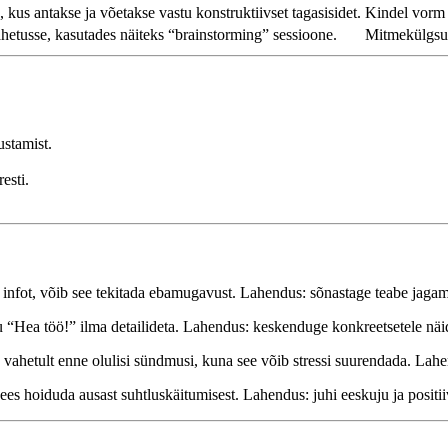
kus antakse ja võetakse vastu konstruktiivset tagasisidet.
Kindel vorm 
hetusse, kasutades näiteks “brainstorming” sessioone.
Mitmekülgsus
ustamist.
esti.
u infot, võib see tekitada ebamugavust. Lahendus: sõnastage teabe jagami
“Hea töö!” ilma detailideta. Lahendus: keskenduge konkreetsetele näid
 vahetult enne olulisi sündmusi, kuna see võib stressi suurendada. Lahe
ees hoiduda ausast suhtluskäitumisest. Lahendus: juhi eeskuju ja positi