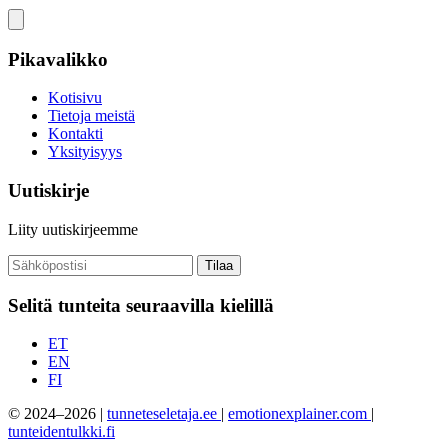
Pikavalikko
Kotisivu
Tietoja meistä
Kontakti
Yksityisyys
Uutiskirje
Liity uutiskirjeemme
Tilaa
Selitä tunteita seuraavilla kielillä
ET
EN
FI
© 2024–2026 |
tunneteseletaja.ee
|
emotionexplainer.com
|
tunteidentulkki.fi