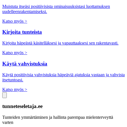
Muistuta itseäsi positiivisista ominaisuuksistasi luottamuksen
uudelleenrakentamiseksi.
Katso myös >
Kirjoita tunteista
Kirjoita häpeästä käsitelläksesi ja vapauttaaksesi sen rakentavasti.
Katso myös >
Käytä vahvistuksia
Käytä positiivisia vahvistuksia häpeäviä ajatuksia vastaan ja vahvista
itsetuntoasi.
Katso myös >
tunneteseletaja.ee
Tunteiden ymmärtäminen ja hallinta parempaa mielenterveyttä
varten