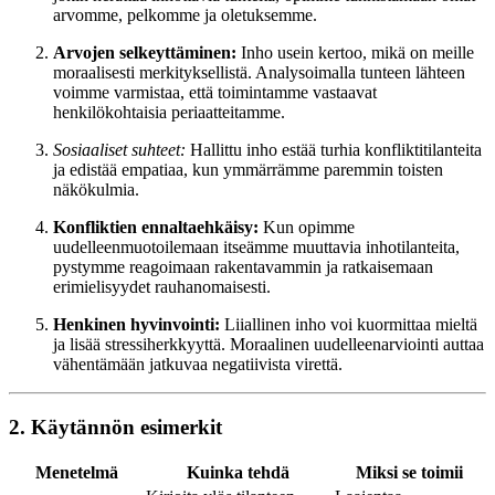
arvomme, pelkomme ja oletuksemme.
Arvojen selkeyttäminen:
Inho usein kertoo, mikä on meille
moraalisesti merkityksellistä. Analysoimalla tunteen lähteen
voimme varmistaa, että toimintamme vastaavat
henkilökohtaisia periaatteitamme.
Sosiaaliset suhteet:
Hallittu inho estää turhia konfliktitilanteita
ja edistää empatiaa, kun ymmärrämme paremmin toisten
näkökulmia.
Konfliktien ennaltaehkäisy:
Kun opimme
uudelleenmuotoilemaan itseämme muuttavia inhotilanteita,
pystymme reagoimaan rakentavammin ja ratkaisemaan
erimielisyydet rauhanomaisesti.
Henkinen hyvinvointi:
Liiallinen inho voi kuormittaa mieltä
ja lisää stressiherkkyyttä. Moraalinen uudelleenarviointi auttaa
vähentämään jatkuvaa negatiivista virettä.
2. Käytännön esimerkit
Menetelmä
Kuinka tehdä
Miksi se toimii