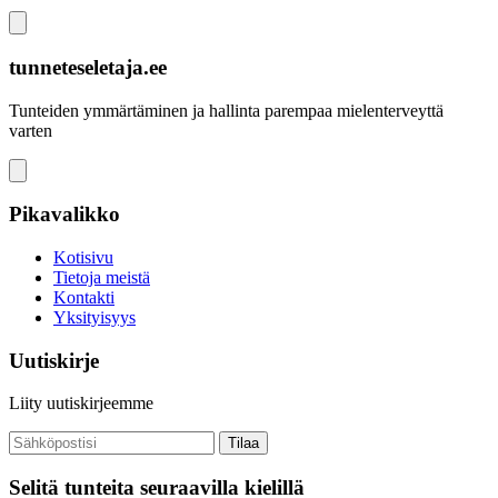
tunneteseletaja.ee
Tunteiden ymmärtäminen ja hallinta parempaa mielenterveyttä
varten
Pikavalikko
Kotisivu
Tietoja meistä
Kontakti
Yksityisyys
Uutiskirje
Liity uutiskirjeemme
Tilaa
Selitä tunteita seuraavilla kielillä