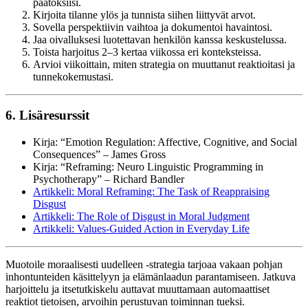
päätöksiisi.
Kirjoita tilanne ylös ja tunnista siihen liittyvät arvot.
Sovella perspektiivin vaihtoa ja dokumentoi havaintosi.
Jaa oivalluksesi luotettavan henkilön kanssa keskustelussa.
Toista harjoitus 2–3 kertaa viikossa eri konteksteissa.
Arvioi viikoittain, miten strategia on muuttanut reaktioitasi ja
tunnekokemustasi.
6. Lisäresurssit
Kirja: “Emotion Regulation: Affective, Cognitive, and Social
Consequences” – James Gross
Kirja: “Reframing: Neuro Linguistic Programming in
Psychotherapy” – Richard Bandler
Artikkeli: Moral Reframing: The Task of Reappraising
Disgust
Artikkeli: The Role of Disgust in Moral Judgment
Artikkeli: Values-Guided Action in Everyday Life
Muotoile moraalisesti uudelleen -strategia tarjoaa vakaan pohjan
inhontunteiden käsittelyyn ja elämänlaadun parantamiseen. Jatkuva
harjoittelu ja itsetutkiskelu auttavat muuttamaan automaattiset
reaktiot tietoisen, arvoihin perustuvan toiminnan tueksi.