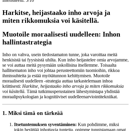
Intensiteetti: 5/10
Harkitse, heijastaako inho arvoja ja
miten rikkomuksia voi käsitellä.
Muotoile moraalisesti uudelleen: Inhon
hallintastrategia
Inho on vahva, usein tiedostamaton tunne, joka varoittaa meitä
henkisistä tai fyysisistä uhilta. Kun inho heijastelee omia arvojamme,
se voi auttaa meitä pysymään uskollisina itsellemme. Toisaalta
hallitsematon inho voi johtaa perusteettomiin tuomioihin, rikkoa
ihmissuhteita ja estää myötätunnon kehittymisen. Muotoile
moraalisesti uudelleen -strategia auttaa tarkastelemaan inhoa
kriittisesti:
Harkitse, heijastaako inho arvoja ja miten rikkomuksia
voi käsitellä.
Tämä tutkimusperustainen lähestymistapa yhdistää
moraalipsykologian ja kognitiiviset uudelleenarviointitekniikat.
1. Miksi tämä on tärkeää
Itsetuntemuksen syventäminen:
Kun pohdimme, miksi
jokin herättää inhottavia tunteita, opimme tunnistamaan omat