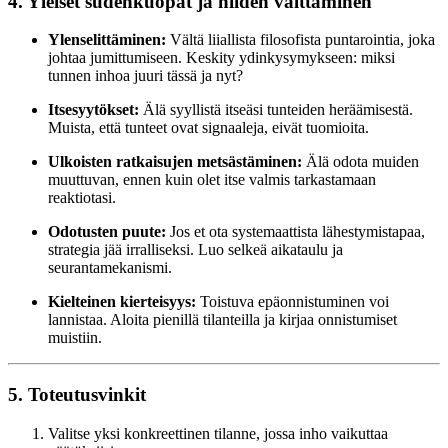
4. Yleiset sudenkuopat ja niiden välttäminen
Ylenselittäminen:
Vältä liiallista filosofista puntarointia, joka
johtaa jumittumiseen. Keskity ydinkysymykseen: miksi
tunnen inhoa juuri tässä ja nyt?
Itsesyytökset:
Älä syyllistä itseäsi tunteiden heräämisestä.
Muista, että tunteet ovat signaaleja, eivät tuomioita.
Ulkoisten ratkaisujen metsästäminen:
Älä odota muiden
muuttuvan, ennen kuin olet itse valmis tarkastamaan
reaktiotasi.
Odotusten puute:
Jos et ota systemaattista lähestymistapaa,
strategia jää irralliseksi. Luo selkeä aikataulu ja
seurantamekanismi.
Kielteinen kierteisyys:
Toistuva epäonnistuminen voi
lannistaa. Aloita pienillä tilanteilla ja kirjaa onnistumiset
muistiin.
5. Toteutusvinkit
Valitse yksi konkreettinen tilanne, jossa inho vaikuttaa