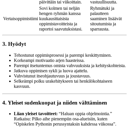
päivittäin tai viikoittain.
vastuullisuutta.
Sovi kolmen tai neljän
Ryhmätuki ja
hengen ryhmän kanssa
palautteen
Vertaisoppimistiimi
kuukausittaisista
saaminen lisäävät
oppimistavoitteista ja
sitoutumista ja
raportoi saavutuksistasi.
sparrausta.
3. Hyödyt
Tehostunut oppimisprosessi ja parempi keskittyminen.
Korkeampi motivaatio arjen haasteissa.
Parempi itsetuntemus omista vahvuuksista ja kehityskohteista.
Jatkuva oppimisen sykli ja luova ajattelu.
Vahvistunut itseohjautuvuus ja joustavuus.
Selkeämpi polku urakehitykseen tai henkilökohtaiseen
kasvuun.
4. Yleiset sudenkuopat ja niiden välttäminen
Liian yleiset tavoitteet:
“Haluan oppia ohjelmointia.”
Ratkaisu: Pilko aihe pienempiin osa-alueisiin, kuten
“Opiskelen Pythonin perussyntaksin kahdessa viikossa”.