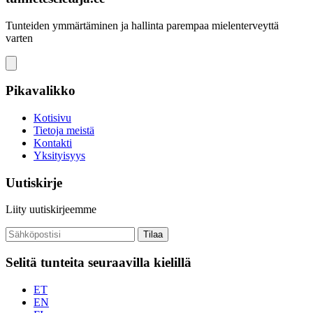
Tunteiden ymmärtäminen ja hallinta parempaa mielenterveyttä
varten
Pikavalikko
Kotisivu
Tietoja meistä
Kontakti
Yksityisyys
Uutiskirje
Liity uutiskirjeemme
Tilaa
Selitä tunteita seuraavilla kielillä
ET
EN