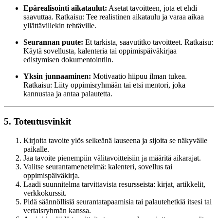
Epärealisointi aikataulut:
Asetat tavoitteen, jota et ehdi
saavuttaa. Ratkaisu: Tee realistinen aikataulu ja varaa aikaa
yllättävillekin tehtäville.
Seurannan puute:
Et tarkista, saavutitko tavoitteet. Ratkaisu:
Käytä sovellusta, kalenteria tai oppimispäiväkirjaa
edistymisen dokumentointiin.
Yksin junnaaminen:
Motivaatio hiipuu ilman tukea.
Ratkaisu: Liity oppimisryhmään tai etsi mentori, joka
kannustaa ja antaa palautetta.
5. Toteutusvinkit
Kirjoita tavoite ylös selkeänä lauseena ja sijoita se näkyvälle
paikalle.
Jaa tavoite pienempiin välitavoitteisiin ja määritä aikarajat.
Valitse seurantamenetelmä: kalenteri, sovellus tai
oppimispäiväkirja.
Laadi suunnitelma tarvittavista resursseista: kirjat, artikkelit,
verkkokurssit.
Pidä säännöllisiä seurantatapaamisia tai palautehetkiä itsesi tai
vertaisryhmän kanssa.