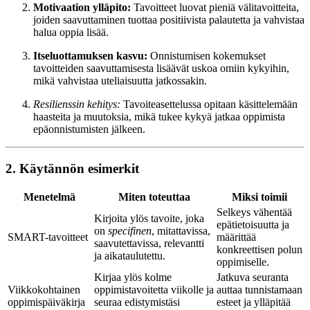
Motivaation ylläpito:
Tavoitteet luovat pieniä välitavoitteita,
joiden saavuttaminen tuottaa positiivista palautetta ja vahvistaa
halua oppia lisää.
Itseluottamuksen kasvu:
Onnistumisen kokemukset
tavoitteiden saavuttamisesta lisäävät uskoa omiin kykyihin,
mikä vahvistaa uteliaisuutta jatkossakin.
Resilienssin kehitys:
Tavoiteasettelussa opitaan käsittelemään
haasteita ja muutoksia, mikä tukee kykyä jatkaa oppimista
epäonnistumisten jälkeen.
2. Käytännön esimerkit
Menetelmä
Miten toteuttaa
Miksi toimii
Selkeys vähentää
Kirjoita ylös tavoite, joka
epätietoisuutta ja
on
specifinen
, mitattavissa,
SMART-tavoitteet
määrittää
saavutettavissa, relevantti
konkreettisen polun
ja aikataulutettu.
oppimiselle.
Kirjaa ylös kolme
Jatkuva seuranta
Viikkokohtainen
oppimistavoitetta viikolle ja
auttaa tunnistamaan
oppimispäiväkirja
seuraa edistymistäsi
esteet ja ylläpitää