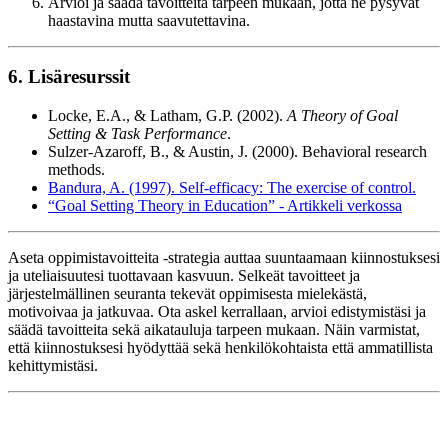
Arvioi ja säädä tavoitteita tarpeen mukaan, jotta ne pysyvät
haastavina mutta saavutettavina.
6. Lisäresurssit
Locke, E.A., & Latham, G.P. (2002).
A Theory of Goal
Setting & Task Performance
.
Sulzer-Azaroff, B., & Austin, J. (2000). Behavioral research
methods.
Bandura, A. (1997). Self-efficacy: The exercise of control.
“Goal Setting Theory in Education” - Artikkeli verkossa
Aseta oppimistavoitteita -strategia auttaa suuntaamaan kiinnostuksesi
ja uteliaisuutesi tuottavaan kasvuun. Selkeät tavoitteet ja
järjestelmällinen seuranta tekevät oppimisesta mielekästä,
motivoivaa ja jatkuvaa. Ota askel kerrallaan, arvioi edistymistäsi ja
säädä tavoitteita sekä aikatauluja tarpeen mukaan. Näin varmistat,
että kiinnostuksesi hyödyttää sekä henkilökohtaista että ammatillista
kehittymistäsi.