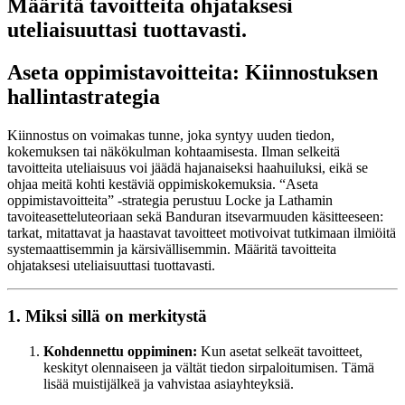
Määritä tavoitteita ohjataksesi
uteliaisuuttasi tuottavasti.
Aseta oppimistavoitteita: Kiinnostuksen
hallintastrategia
Kiinnostus on voimakas tunne, joka syntyy uuden tiedon,
kokemuksen tai näkökulman kohtaamisesta. Ilman selkeitä
tavoitteita uteliaisuus voi jäädä hajanaiseksi haahuiluksi, eikä se
ohjaa meitä kohti kestäviä oppimiskokemuksia. “Aseta
oppimistavoitteita” -strategia perustuu Locke ja Lathamin
tavoiteasetteluteoriaan sekä Banduran itsevarmuuden käsitteeseen:
tarkat, mitattavat ja haastavat tavoitteet motivoivat tutkimaan ilmiöitä
systemaattisemmin ja kärsivällisemmin. Määritä tavoitteita
ohjataksesi uteliaisuuttasi tuottavasti.
1. Miksi sillä on merkitystä
Kohdennettu oppiminen:
Kun asetat selkeät tavoitteet,
keskityt olennaiseen ja vältät tiedon sirpaloitumisen. Tämä
lisää muistijälkeä ja vahvistaa asiayhteyksiä.