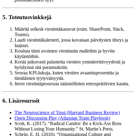
5. Toteutusvinkkejä
Määritä selkeät viestintäkanavat (esim. SharePoint, Slack,
Teams).
Laadi viestintäkalenteri, jossa kuvataan päivitysten tiheys ja
laajuus.
Kouluta tiimi avoimen viestinnän malleihin ja hyviin
käytäntöihin.
Kerää jatkuvasti palautetta viestien ymmärrettävyydestä ja
hyödynnä sitä parannuksiin.
Seuraa KPI-lukuja, kuten viestien avaamisprosenttia ja
tiimiläisten tyytyväisyyttä.
Iteroi viestintäprosessia säännöllisten retrospektiivien kautta.
6. Lisäresurssit
The Neuroscience of Trust (Harvard Business Review)
Open Discussion Play (Atlassian Team Playbook)
Scott, K. (2017). “Radical Candor: Be a Kick-Ass Boss
Without Losing Your Humanity.” St. Martin’s Press.
Schein, E. H. (2010). “Organizational Culture and