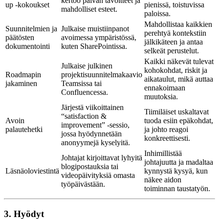
kertoo päivän tavoitteet ja
up -kokoukset
pienissä, toistuvissa
mahdolliset esteet.
paloissa.
Mahdollistaa kaikkien
Suunnitelmien ja
Julkaise muistiinpanot
perehtyä kontekstiin
päätösten
avoimessa ympäristössä,
jälkikäteen ja antaa
dokumentointi
kuten SharePointissa.
selkeät perustelut.
Kaikki näkevät tulevat
Julkaise julkinen
kohokohdat, riskit ja
Roadmapin
projektisuunnitelmakaavio
aikataulut, mikä auttaa
jakaminen
Teamsissa tai
ennakoimaan
Confluencessa.
muutoksia.
Järjestä viikoittainen
Tiimiläiset uskaltavat
“satisfaction &
Avoin
tuoda esiin epäkohdat,
improvement” -sessio,
palautehetki
ja johto reagoi
jossa hyödynnetään
konkreettisesti.
anonyymejä kyselyitä.
Inhimillistää
Johtajat kirjoittavat lyhyitä
johtajuutta ja madaltaa
blogipostauksia tai
Läsnäoloviestintä
kynnystä kysyä, kun
videopäivityksiä omasta
näkee aidon
työpäivästään.
toiminnan taustatyön.
3. Hyödyt