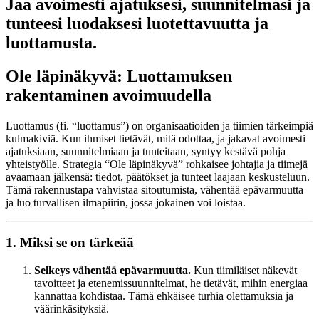
Jaa avoimesti ajatuksesi, suunnitelmasi ja
tunteesi luodaksesi luotettavuutta ja
luottamusta.
Ole läpinäkyvä: Luottamuksen
rakentaminen avoimuudella
Luottamus (fi. “luottamus”) on organisaatioiden ja tiimien tärkeimpiä
kulmakiviä. Kun ihmiset tietävät, mitä odottaa, ja jakavat avoimesti
ajatuksiaan, suunnitelmiaan ja tunteitaan, syntyy kestävä pohja
yhteistyölle. Strategia “Ole läpinäkyvä” rohkaisee johtajia ja tiimejä
avaamaan jälkensä: tiedot, päätökset ja tunteet laajaan keskusteluun.
Tämä rakennustapa vahvistaa sitoutumista, vähentää epävarmuutta
ja luo turvallisen ilmapiirin, jossa jokainen voi loistaa.
1. Miksi se on tärkeää
Selkeys vähentää epävarmuutta.
Kun tiimiläiset näkevät
tavoitteet ja etenemissuunnitelmat, he tietävät, mihin energiaa
kannattaa kohdistaa. Tämä ehkäisee turhia olettamuksia ja
väärinkäsityksiä.