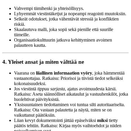
Vahvempi tiimihenki ja yhteisöllisyys.
Lyhyemmät viestintäketjut ja nopeampi reagointi muutoksiin.
Selkeät odotukset, jotka vähentävät stressiä ja konfliktien
riskiä.
Skaalautuva malli, joka sopii sekä pienille että suurille
tiimeille.
Organisaatiokulttuurin jatkuva kehittyminen avoimen
palautteen kautta.
4. Yleiset ansat ja miten välttää ne
Vaarana on
liiallinen informaation vyöry
, joka hämmentää
vastaanottajaa. Ratkaisu: Priorisoi ja tiivistä tiedot selkeäksi
kokonaisuudeksi.
Jos viestintä
tippuu sarjasta
, ajatus avoimuudesta kärsii.
Ratkaisu: Aseta säännölliset aikataulut ja vastuuhenkilöt, jotka
huolehtivat päivityksistä.
Yksisuuntainen tiedottaminen voi tuntua silti autoritaariselta.
Ratkaisu: Ota vastaan palautetta ja näytä, miten se on
vaikuttanut päätöksiin.
Liian kevyt dokumentointi jättää epäselväksi
miksi
tietty
päätös tehtiin. Ratkaisu: Kirjaa myös vaihtoehdot ja niiden
poissulkemisen syyt.