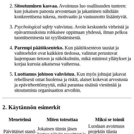
Sitoutuminen kasvaa.
Avoimuus luo osallisuuden tunteen:
kun jokaisen panosta arvostetaan ja jakaminen nähdään
konkreettisena tukena, motivaatio ja vastuunotto lisääntyvät.
Psychological safety
vahvistuu. Avoin keskustelu virheistä ja
epävarmuuksista rohkaisee oppimaan yhdessä, ilman pelkoa
tuomitsemisesta tai syyllistämisestä.
Parempi päätöksenteko.
Kun päätöksenteon taustat ja
vaihtoehdot ovat kaikkien tiedossa, valinnat perustuvat
laajempaan tietoon ja näkökulmiin, mikä minimoi yllätykset ja
korjaa kurssia aikaisessa vaiheessa.
Luottamus johtoon vahvistuu.
Kun myös johtajat jakavat
rehellisesti omat huolensa ja riskit, alaiset kokevat arvostusta
ja epävirheettömyyttä, mikä parantaa sisäistä viestintää ja
sitoutumista organisaation arvoihin.
2. Käytännön esimerkit
Menetelmä
Miten toteuttaa
Miksi se toimii
Luodaan avoimuus
Jokainen tiimin jäsen
Päivittäiset stand-
projektin tilasta