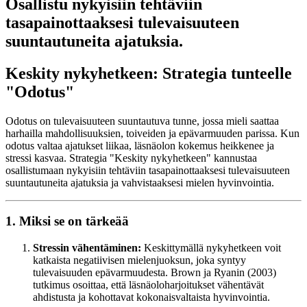
Osallistu nykyisiin tehtäviin
tasapainottaaksesi tulevaisuuteen
suuntautuneita ajatuksia.
Keskity nykyhetkeen: Strategia tunteelle
"Odotus"
Odotus on tulevaisuuteen suuntautuva tunne, jossa mieli saattaa
harhailla mahdollisuuksien, toiveiden ja epävarmuuden parissa. Kun
odotus valtaa ajatukset liikaa, läsnäolon kokemus heikkenee ja
stressi kasvaa. Strategia "Keskity nykyhetkeen" kannustaa
osallistumaan nykyisiin tehtäviin tasapainottaaksesi tulevaisuuteen
suuntautuneita ajatuksia ja vahvistaaksesi mielen hyvinvointia.
1. Miksi se on tärkeää
Stressin vähentäminen:
Keskittymällä nykyhetkeen voit
katkaista negatiivisen mielenjuoksun, joka syntyy
tulevaisuuden epävarmuudesta. Brown ja Ryanin (2003)
tutkimus osoittaa, että läsnäoloharjoitukset vähentävät
ahdistusta ja kohottavat kokonaisvaltaista hyvinvointia.