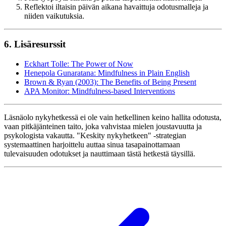
Reflektoi iltaisin päivän aikana havaittuja odotusmalleja ja
niiden vaikutuksia.
6. Lisäresurssit
Eckhart Tolle: The Power of Now
Henepola Gunaratana: Mindfulness in Plain English
Brown & Ryan (2003): The Benefits of Being Present
APA Monitor: Mindfulness-based Interventions
Läsnäolo nykyhetkessä ei ole vain hetkellinen keino hallita odotusta,
vaan pitkäjänteinen taito, joka vahvistaa mielen joustavuutta ja
psykologista vakautta. "Keskity nykyhetkeen" -strategian
systemaattinen harjoittelu auttaa sinua tasapainottamaan
tulevaisuuden odotukset ja nauttimaan tästä hetkestä täysillä.