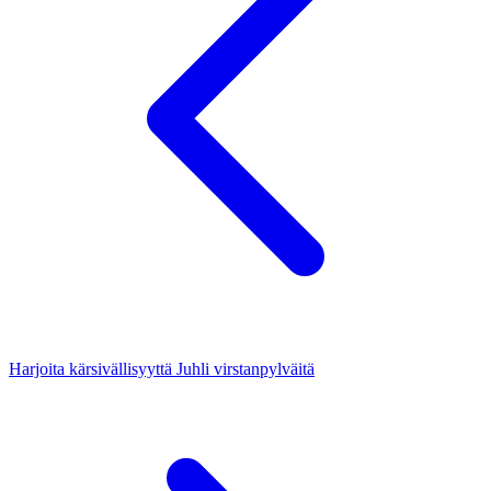
Harjoita kärsivällisyyttä
Juhli virstanpylväitä