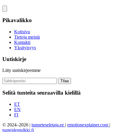
Pikavalikko
Kotisivu
Tietoja meistä
Kontakti
Yksityisyys
Uutiskirje
Liity uutiskirjeemme
Tilaa
Selitä tunteita seuraavilla kielillä
ET
EN
FI
© 2024–2026 |
tunneteseletaja.ee
|
emotionexplainer.com
|
tunteidentulkki.fi