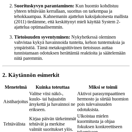
Suorituskyvyn parantaminen:
Kun huomio kohdistuu
yhteen tehtävään kerrallaan, suoritus on tarkempaa ja
tehokkaampaa. Kahnemanin ajattelun kaksijakoisesta mallista
(2011) tiedämme, että keskittynyt mieli käyttää System 2-
ajattelua optimaalisemmin.
Tietoisuuden syventyminen:
Nykyhetkessä oleminen
vahvistaa kykyä havainnoida tunteita, kehon tuntemuksia ja
ympäristöä. Tämä metakognitiivinen tietoisuus auttaa
tunnistamaan odotuksen herättämiä reaktioita ja säätelemään
niitä paremmin.
2. Käytännön esimerkit
Menetelmä
Kuinka toteuttaa
Miksi se toimii
Valitse viisi näkö-,
Aktivoi parasympaattinen
kuulo- tai hajuaistin
hermosto ja siirtää huomion
Aistiharjoitus
ärsykettä ja havainnoi ne
pois tulevaisuuden
erikseen.
odotuksista.
Ulkoistaa mielen
Kirjaa päivän tärkeimmät
kuormitusta ja ohjaa
Tehtävälista
tehtävät ja merkitse
fokuksen konkreettiseen
valmiit suoritukset ylös.
tekemiseen.