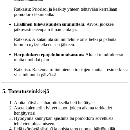
Ratkaisu: Priorisoi ja keskity yhteen tehtävään kerrallaan
pomodoro-tekniikalla.
Liiallinen tulevaisuuden suunnittelu:
Aivosi juoksee
jatkuvasti eteenpäin ilman taukoja.
Ratkaisu: Aikatauluta suunnittelulle oma hetki ja palauta
huomio nykyhetkeen sen jälkeen.
Harjoituksen epäjohdonmukaisuus:
Aloitat mindfulnessin
mutta unohdat pian.
Ratkaisu: Rakenna rutiini pienen toistojen kautta – esimerkiksi
viisi minuuttia päivässä.
5. Toteutusvinkkejä
Aloita päivä aistiharjoituksella heti herättyäsi.
Aseta kalenteriin lyhyet tauot, joiden aikana tarkkailet
hengitystäsi.
Hyödynnä kännykän ajastinta tai pomodoro-sovellusta
tehtävien ohjaamiseen.
Pidä työpöytä siistinä ja poista tarpeettomat häiriötekijät.