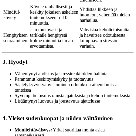
Kävele rauhallisesti ja
Yhdistää liikkeen ja
Mindful-
keskity jokaisen askeleen
huomion, vähentää mielen
kävely
tuntemukseen 5–10
harhailua.
minuuttia.
Istu mukavasti ja
Vahvistaa kehotietoisuutta
Hengityksen
tarkkaile hengitystä
ja havaitsee odotuksesta
seuraaminen
kolme minuuttia ilman
kumpuavan stressin
arvottamista.
varhain.
3. Hyödyt
Vähentynyt ahdistus ja stressireaktioiden hallinta
Parantunut keskittymiskyky ja tuottavuus
Säätelykyvyn vahvistuminen odotuksen aiheuttamissa
tunteissa
Syvempi tietoisuus omista ajatuksista ja kehon tuntemuksista
Lisääntynyt luovuus ja joustavuus ajattelussa
4. Yleiset sudenkuopat ja niiden välttäminen
Monitehtäväisyys:
Yrität suorittaa monta asiaa
samanaikaisesti.