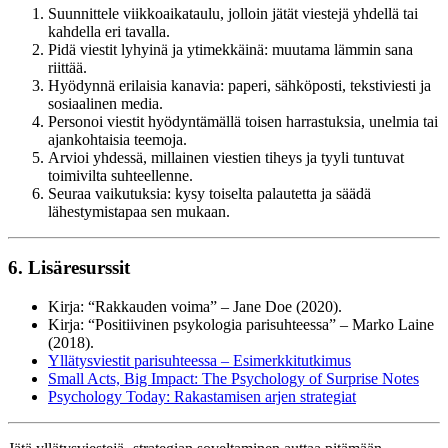
Suunnittele viikkoaikataulu, jolloin jätät viestejä yhdellä tai
kahdella eri tavalla.
Pidä viestit lyhyinä ja ytimekkäinä: muutama lämmin sana
riittää.
Hyödynnä erilaisia kanavia: paperi, sähköposti, tekstiviesti ja
sosiaalinen media.
Personoi viestit hyödyntämällä toisen harrastuksia, unelmia tai
ajankohtaisia teemoja.
Arvioi yhdessä, millainen viestien tiheys ja tyyli tuntuvat
toimivilta suhteellenne.
Seuraa vaikutuksia: kysy toiselta palautetta ja säädä
lähestymistapaa sen mukaan.
6. Lisäresurssit
Kirja: “Rakkauden voima” – Jane Doe (2020).
Kirja: “Positiivinen psykologia parisuhteessa” – Marko Laine
(2018).
Yllätysviestit parisuhteessa – Esimerkkitutkimus
Small Acts, Big Impact: The Psychology of Surprise Notes
Psychology Today: Rakastamisen arjen strategiat