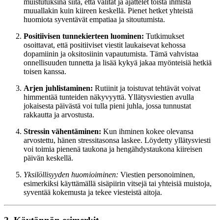
muistutuksina siitä, että välität ja ajattelet toista ihmistä
muuallakin kuin kiireen keskellä. Pienet hetket yhteistä
huomiota syventävät empatiaa ja sitoutumista.
Positiivisen tunnekierteen luominen:
Tutkimukset
osoittavat, että positiiviset viestit laukaisevat kehossa
dopamiinin ja oksitosiinin vapautumista. Tämä vahvistaa
onnellisuuden tunnetta ja lisää kykyä jakaa myönteisiä hetkiä
toisen kanssa.
Arjen juhlistaminen:
Rutiinit ja toistuvat tehtävät voivat
himmentää tunteiden näkyvyyttä. Yllätysviestien avulla
jokaisesta päivästä voi tulla pieni juhla, jossa tunnustat
rakkautta ja arvostusta.
Stressin vähentäminen:
Kun ihminen kokee olevansa
arvostettu, hänen stressitasonsa laskee. Löydetty yllätysviesti
voi toimia pienenä taukona ja hengähdystaukona kiireisen
päivän keskellä.
Yksilöllisyyden huomioiminen:
Viestien personoiminen,
esimerkiksi käyttämällä sisäpiirin vitsejä tai yhteisiä muistoja,
syventää kokemusta ja tekee viesteistä aitoja.