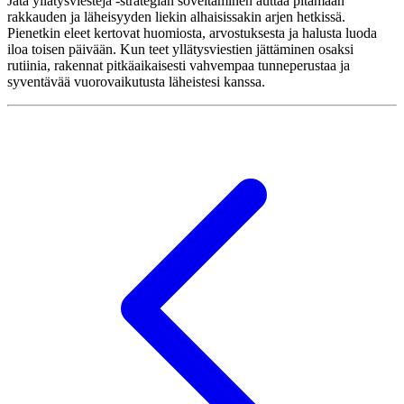
Jätä yllätysviestejä -strategian soveltaminen auttaa pitämään
rakkauden ja läheisyyden liekin alhaisissakin arjen hetkissä.
Pienetkin eleet kertovat huomiosta, arvostuksesta ja halusta luoda
iloa toisen päivään. Kun teet yllätysviestien jättäminen osaksi
rutiinia, rakennat pitkäaikaisesti vahvempaa tunneperustaa ja
syventävää vuorovaikutusta läheistesi kanssa.