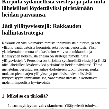
Kirjoita sydämellisiä viestejä ja jätä niitä
läheisillesi löydettäviksi piristämään
heidän päiväänsä.
Jätä yllätysviestejä: Rakkauden
hallintastrategia
Rakkaus on yksi voimakkaimmista inhimillisistä tunteista, ja sen
ylläpito vaatii tietoista huomiota sekä luovaa panostusta. Yksi
yksinkertainen mutta tehokas keino vahvistaa rakkauden ja
läheisyyden kokemusta arjessa on strategia nimeltä “Jätä
yllätysviestejä”. Perusidea on kirjoittaa sydämellisiä viestejä ja jättää
niitä läheisillesi löydettäviksi piristämään heidän päiväänsä. Tämä
menetelmä perustuu sosiaalipsykologiseen tutkimukseen, jonka
mukaan pienet arjen yllätykset ja positiiviset viestit lisäävät
tyytyväisyyttä ihmissuhteissa, vähentävät stressiä ja kohottavat
molemminpuolista hyvinvointia.
1. Miksi se on tärkeää?
Tunneyhteyden vahvistaminen:
Yllätysviestit toimivat