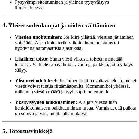
Pysyvämpi sitoutuminen ja yleinen tyytyväisyys
ihmissuhteessa.
4. Yleiset sudenkuopat ja niiden välttäminen
Viestien unohtuminen:
Jos kiire yllättää, viestien jättäminen
voi jäädä. Aseta kalenteriin viikoittainen muistutus tai
hyödynnä automaattisia ajastuksia.
Liiallinen toisto:
Sama viesti viikosta toiseen menettää
tehonsa. Vaihtele sanavalintoja, väriä ja paikkaa, jotta yllätys
säilyy.
Ylisuuret odotukset:
Jos toinen odottaa valtavia eleitä, pienet
viestit voivat tuntua riittämättömiltä. Kommunikoi yhdessä,
millainen viestin määrä ja tyyli sopii molemmille.
Yksityisyyden loukkaaminen:
Älä jätä viestiä liian
henkilökohtaiseen paikkaan ilman lupaa. Varmista, että paikka
on sopiva ja vastaanottajalle mukava.
5. Toteutusvinkkejä