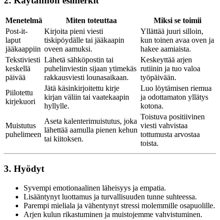
2. Käytännön esimerkit
Menetelmä
Miten toteuttaa
Miksi se toimii
Post-it-
Kirjoita pieni viesti
Yllättää juuri silloin,
laput
tiskipöydälle tai jääkaapin
kun toinen avaa oven ja
jääkaappiin
oveen aamuksi.
hakee aamiaista.
Tekstiviesti
Lähetä sähköpostin tai
Keskeyttää arjen
keskellä
puhelinviestin sijaan ytimekäs
rutiinin ja tuo valoa
päivää
rakkausviesti lounasaikaan.
työpäivään.
Jätä käsinkirjoitettu kirje
Luo löytämisen riemua
Piilotettu
kirjan väliin tai vaatekaapin
ja odottamaton yllätys
kirjekuori
hyllylle.
kotona.
Toistuva positiivinen
Aseta kalenterimuistutus, joka
Muistutus
viesti vahvistaa
lähettää aamulla pienen kehun
puhelimeen
tottumusta arvostaa
tai kiitoksen.
toista.
3. Hyödyt
Syvempi emotionaalinen läheisyys ja empatia.
Lisääntynyt luottamus ja turvallisuuden tunne suhteessa.
Parempi mieliala ja vähentynyt stressi molemmille osapuolille.
Arjen kulun rikastuminen ja muistojemme vahvistuminen.