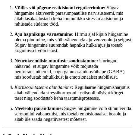
Võitle- või põgene reaktsiooni reguleerimine:
Sügav
hingamine aktiveerib parasümpaatilise närvisüsteemi, mis
aitab tasakaalustada keha loomulikku stressireaktsiooni ja
rahustada südame tööd.
Aju hapnikuga varustamine:
Hirmu ajal kipub hingamine
olema pindmine, mis võib vähendada aju verevoolu ja selgust.
Sügav hingamine suurendab hapniku hulka ajus ja toetab
kognitiivset võimekust.
Neurokeemiliste muutuste soodustamine:
Uuringud
näitavad, et sügav hingamine võib mõjutada
neurotransmittereid, nagu gamma-aminovõihape (GABA),
mis soodustab rahulikkust ja emotsionaalset stabiilsust.
Kortisooli taseme alandamine:
Regulaarne hingamisharjutus
aitab vähendada stressihormooni kortisooli püsivat kõrget
taset ning soodustab keha taastumisprotsesse.
Meeleolu parandamine:
Sügav hingamine võib stimuleerida
serotoniini vabanemist, mis toetab emotsionaalset heaolu ja
aitab üle saada negatiivsetest mõtetest.