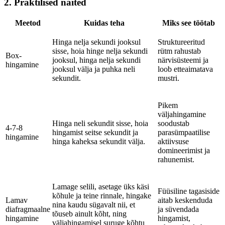
2. Praktilised näited
Meetod
Kuidas teha
Miks see töötab
Hinga nelja sekundi jooksul
Struktureeritud
sisse, hoia hinge nelja sekundi
rütm rahustab
Box-
jooksul, hinga nelja sekundi
närvisüsteemi ja
hingamine
jooksul välja ja puhka neli
loob etteaimatava
sekundit.
mustri.
Pikem
väljahingamine
Hinga neli sekundit sisse, hoia
soodustab
4-7-8
hingamist seitse sekundit ja
parasümpaatilise
hingamine
hinga kaheksa sekundit välja.
aktiivsuse
domineerimist ja
rahunemist.
Lamage selili, asetage üks käsi
Füüsiline tagasiside
kõhule ja teine rinnale, hingake
Lamav
aitab keskenduda
nina kaudu sügavalt nii, et
diafragmaalne
ja süvendada
tõuseb ainult kõht, ning
hingamine
hingamist,
väljahingamisel suruge kõhtu