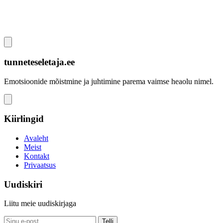
tunneteseletaja.ee
Emotsioonide mõistmine ja juhtimine parema vaimse heaolu nimel.
Kiirlingid
Avaleht
Meist
Kontakt
Privaatsus
Uudiskiri
Liitu meie uudiskirjaga
Telli