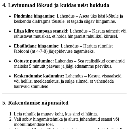
4. Levinumad lõksud ja kuidas neist hoiduda
Pindmine hingamine:
Lahendus – Aseta üks käsi kõhule ja
keskendu diafragma tõusule, et tagada sügav hingamine.
Liiga kiire tempoga seansid:
Lahendus – Kasuta taimerit või
rahustavat muusikat, et hoida hingamist rahulikul kiirusel.
Ebaühtlane hingamine:
Lahendus – Harjuta rütmilist
šablooni (nt 4-7-8) järjepidevuse tagamiseks.
Ootuste puudumine:
Lahendus – Sea realistlikud eesmärgid
(näiteks 5 minutit päevas) ja jälgi edusamme päevikus.
Keskendumise kadumine:
Lahendus – Kasuta visuaalseid
või helilisi meeldetuletusi ja sulge silmad, et vähendada
häirivaid stiimuleid.
5. Rakendamise näpunäited
Leia rahulik ja mugav koht, kus sind ei häirita.
Vali sobiv hingamistehnika ja alusta juhendatud seansi või
mobiilirakenduse toel.