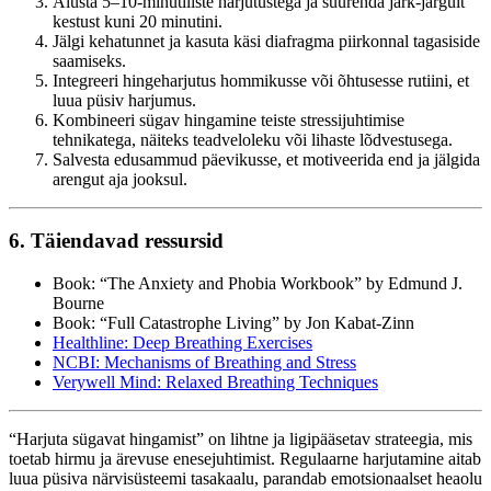
Alusta 5–10-minutiliste harjutustega ja suurenda järk-järgult
kestust kuni 20 minutini.
Jälgi kehatunnet ja kasuta käsi diafragma piirkonnal tagasiside
saamiseks.
Integreeri hingeharjutus hommikusse või õhtusesse rutiini, et
luua püsiv harjumus.
Kombineeri sügav hingamine teiste stressijuhtimise
tehnikatega, näiteks teadveloleku või lihaste lõdvestusega.
Salvesta edusammud päevikusse, et motiveerida end ja jälgida
arengut aja jooksul.
6. Täiendavad ressursid
Book: “The Anxiety and Phobia Workbook” by Edmund J.
Bourne
Book: “Full Catastrophe Living” by Jon Kabat-Zinn
Healthline: Deep Breathing Exercises
NCBI: Mechanisms of Breathing and Stress
Verywell Mind: Relaxed Breathing Techniques
“Harjuta sügavat hingamist” on lihtne ja ligipääsetav strateegia, mis
toetab hirmu ja ärevuse enesejuhtimist. Regulaarne harjutamine aitab
luua püsiva närvisüsteemi tasakaalu, parandab emotsionaalset heaolu