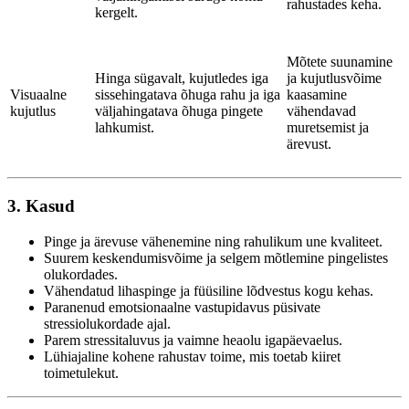
rahustades keha.
kergelt.
Mõtete suunamine
Hinga sügavalt, kujutledes iga
ja kujutlusvõime
Visuaalne
sissehingatava õhuga rahu ja iga
kaasamine
kujutlus
väljahingatava õhuga pingete
vähendavad
lahkumist.
muretsemist ja
ärevust.
3. Kasud
Pinge ja ärevuse vähenemine ning rahulikum une kvaliteet.
Suurem keskendumisvõime ja selgem mõtlemine pingelistes
olukordades.
Vähendatud lihaspinge ja füüsiline lõdvestus kogu kehas.
Paranenud emotsionaalne vastupidavus püsivate
stressiolukordade ajal.
Parem stressitaluvus ja vaimne heaolu igapäevaelus.
Lühiajaline kohene rahustav toime, mis toetab kiiret
toimetulekut.