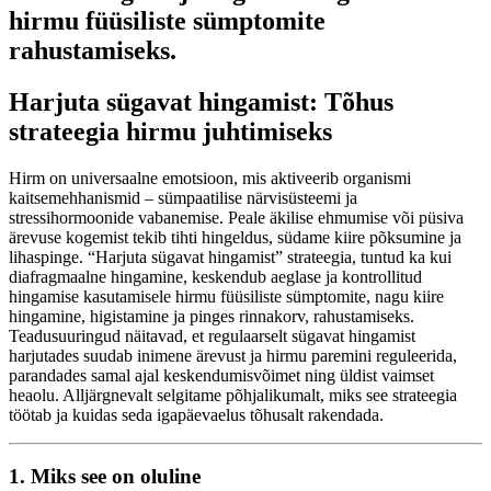
hirmu füüsiliste sümptomite
rahustamiseks.
Harjuta sügavat hingamist: Tõhus
strateegia hirmu juhtimiseks
Hirm on universaalne emotsioon, mis aktiveerib organismi
kaitsemehhanismid – sümpaatilise närvisüsteemi ja
stressihormoonide vabanemise. Peale äkilise ehmumise või püsiva
ärevuse kogemist tekib tihti hingeldus, südame kiire põksumine ja
lihaspinge. “Harjuta sügavat hingamist” strateegia, tuntud ka kui
diafragmaalne hingamine, keskendub aeglase ja kontrollitud
hingamise kasutamisele hirmu füüsiliste sümptomite, nagu kiire
hingamine, higistamine ja pinges rinnakorv, rahustamiseks.
Teadusuuringud näitavad, et regulaarselt sügavat hingamist
harjutades suudab inimene ärevust ja hirmu paremini reguleerida,
parandades samal ajal keskendumisvõimet ning üldist vaimset
heaolu. Alljärgnevalt selgitame põhjalikumalt, miks see strateegia
töötab ja kuidas seda igapäevaelus tõhusalt rakendada.
1. Miks see on oluline