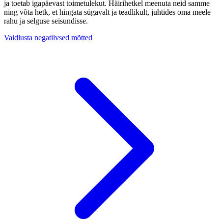
ja toetab igapäevast toimetulekut. Häirihetkel meenuta neid samme
ning võta hetk, et hingata sügavalt ja teadlikult, juhtides oma meele
rahu ja selguse seisundisse.
Vaidlusta negatiivsed mõtted