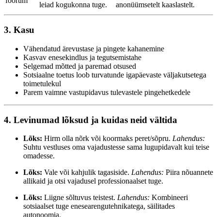
foorum
leiad kogukonna tuge.
anonüümsetelt kaaslastelt.
3. Kasu
Vähendatud ärevustase ja pingete kahanemine
Kasvav enesekindlus ja tegutsemistahe
Selgemad mõtted ja paremad otsused
Sotsiaalne toetus loob turvatunde igapäevaste väljakutsetega
toimetulekul
Parem vaimne vastupidavus tulevastele pingehetkedele
4. Levinumad lõksud ja kuidas neid vältida
Lõks:
Hirm olla nõrk või koormaks peret/sõpru.
Lahendus:
Suhtu vestluses oma vajadustesse sama lugupidavalt kui teise
omadesse.
Lõks:
Vale või kahjulik tagasiside.
Lahendus:
Piira nõuannete
allikaid ja otsi vajadusel professionaalset tuge.
Lõks:
Liigne sõltuvus teistest.
Lahendus:
Kombineeri
sotsiaalset tuge enesearengutehnikatega, säilitades
autonoomia.