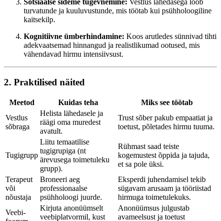
Sotsiaalse sideme tugevnemine:
Vestlus lähedasega loob
turvatunde ja kuuluvustunde, mis töötab kui psühholoogiline
kaitsekilp.
Kognitiivne ümberhindamine:
Koos arutledes sünnivad tihti
adekvaatsemad hinnangud ja realistlikumad ootused, mis
vähendavad hirmu intensiivsust.
2. Praktilised näited
Meetod
Kuidas teha
Miks see töötab
Helista lähedasele ja
Vestlus
Trust sõber pakub empaatiat ja
räägi oma muredest
sõbraga
toetust, põletades hirmu tuuma.
avatult.
Liitu temaatilise
Rühmast saad teiste
tugigrupiga (nt
Tugigrupp
kogemustest õppida ja tajuda,
ärevusega toimetuleku
et sa pole üksi.
grupp).
Terapeut
Broneeri aeg
Eksperdi juhendamisel tekib
või
professionaalse
sügavam arusaam ja tööriistad
nõustaja
psühholoogi juurde.
hirmuga toimetulekuks.
Kirjuta anonüümselt
Anonüümsus julgustab
Veebi­
veebiplatvormil, kust
avameelsust ja toetust