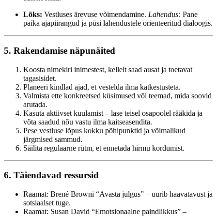
Lõks:
Vestluses ärevuse võimendamine.
Lahendus:
Pane
paika ajapiirangud ja püsi lahendustele orienteeritud dialoogis.
5. Rakendamise näpunäited
Koosta nimekiri inimestest, kellelt saad ausat ja toetavat
tagasisidet.
Planeeri kindlad ajad, et vestelda ilma katkestusteta.
Valmista ette konkreetsed küsimused või teemad, mida soovid
arutada.
Kasuta aktiivset kuulamist – lase teisel osapoolel rääkida ja
võta saadud nõu vastu ilma kaitseasendita.
Pese vestluse lõpus kokku põhipunktid ja võimalikud
järgmised sammud.
Säilita regulaarne rütm, et ennetada hirmu kordumist.
6. Täiendavad ressursid
Raamat: Brené Browni “Avasta julgus” – uurib haavatavust ja
sotsiaalset tuge.
Raamat: Susan David “Emotsionaalne paindlikkus” –