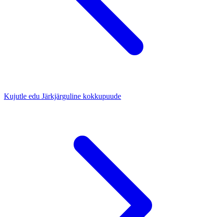
Kujutle edu
Järkjärguline kokkupuude