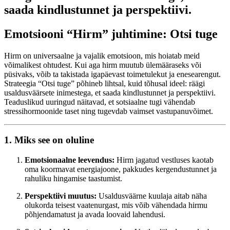
saada kindlustunnet ja perspektiivi.
Emotsiooni “Hirm” juhtimine: Otsi tuge
Hirm on universaalne ja vajalik emotsioon, mis hoiatab meid
võimalikest ohtudest. Kui aga hirm muutub ülemääraseks või
püsivaks, võib ta takistada igapäevast toimetulekut ja enesearengut.
Strateegia “Otsi tuge” põhineb lihtsal, kuid tõhusal ideel: räägi
usaldusväärsete inimestega, et saada kindlustunnet ja perspektiivi.
Teaduslikud uuringud näitavad, et sotsiaalne tugi vähendab
stressihormoonide taset ning tugevdab vaimset vastupanuvõimet.
1. Miks see on oluline
Emotsionaalne leevendus:
Hirm jagatud vestluses kaotab
oma koormavat energiajoone, pakkudes kergendustunnet ja
rahuliku hingamise taastumist.
Perspektiivi muutus:
Usaldusväärne kuulaja aitab näha
olukorda teisest vaatenurgast, mis võib vähendada hirmu
põhjendamatust ja avada loovaid lahendusi.