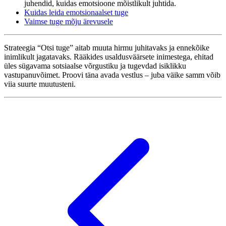
juhendid, kuidas emotsioone mõistlikult juhtida.
Kuidas leida emotsionaalset tuge
Vaimse tuge mõju ärevusele
Strateegia “Otsi tuge” aitab muuta hirmu juhitavaks ja ennekõike
inimlikult jagatavaks. Rääkides usaldusväärsete inimestega, ehitad
üles sügavama sotsiaalse võrgustiku ja tugevdad isiklikku
vastupanuvõimet. Proovi täna avada vestlus – juba väike samm võib
viia suurte muutusteni.