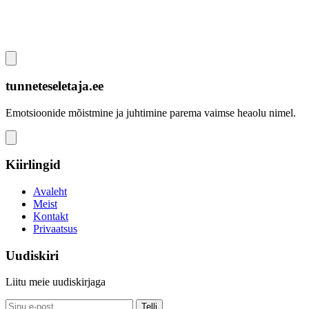
tunneteseletaja.ee
Emotsioonide mõistmine ja juhtimine parema vaimse heaolu nimel.
Kiirlingid
Avaleht
Meist
Kontakt
Privaatsus
Uudiskiri
Liitu meie uudiskirjaga
Telli