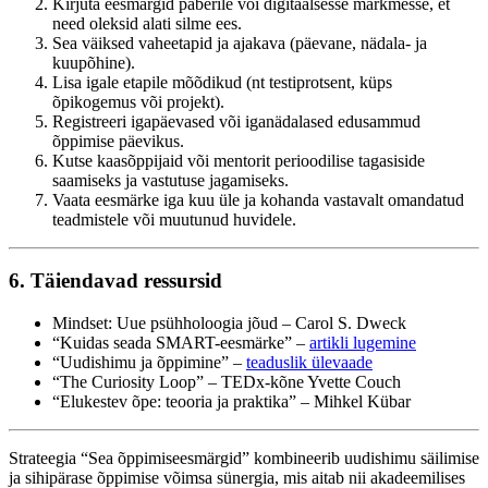
Kirjuta eesmärgid paberile või digitaalsesse märkmesse, et
need oleksid alati silme ees.
Sea väiksed vaheetapid ja ajakava (päevane, nädala- ja
kuupõhine).
Lisa igale etapile mõõdikud (nt testiprotsent, küps
õpikogemus või projekt).
Registreeri igapäevased või iganädalased edusammud
õppimise päevikus.
Kutse kaasõppijaid või mentorit perioodilise tagasiside
saamiseks ja vastutuse jagamiseks.
Vaata eesmärke iga kuu üle ja kohanda vastavalt omandatud
teadmistele või muutunud huvidele.
6. Täiendavad ressursid
Mindset: Uue psühholoogia jõud – Carol S. Dweck
“Kuidas seada SMART-eesmärke” –
artikli lugemine
“Uudishimu ja õppimine” –
teaduslik ülevaade
“The Curiosity Loop” – TEDx-kõne Yvette Couch
“Elukestev õpe: teooria ja praktika” – Mihkel Kübar
Strateegia “Sea õppimiseesmärgid” kombineerib uudishimu säilimise
ja sihipärase õppimise võimsa sünergia, mis aitab nii akadeemilises