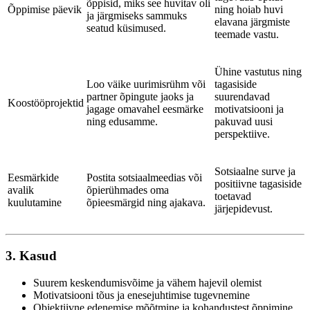
õppisid, miks see huvitav oli
Õppimise päevik
ning hoiab huvi
ja järgmiseks sammuks
elavana järgmiste
seatud küsimused.
teemade vastu.
Ühine vastutus ning
Loo väike uurimisrühm või
tagasiside
partner õpingute jaoks ja
suurendavad
Koostööprojektid
jagage omavahel eesmärke
motivatsiooni ja
ning edusamme.
pakuvad uusi
perspektiive.
Sotsiaalne surve ja
Eesmärkide
Postita sotsiaalmeedias või
positiivne tagasiside
avalik
õpierühmades oma
toetavad
kuulutamine
õpieesmärgid ning ajakava.
järjepidevust.
3. Kasud
Suurem keskendumisvõime ja vähem hajevil olemist
Motivatsiooni tõus ja enesejuhtimise tugevnemine
Objektiivne edenemise mõõtmine ja kohandustest õppimine