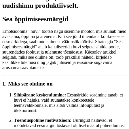
uudishimu produktiivselt.
Sea õppimiseesmärgid
Emotsioonina “huvi” töötab nagu sisemine mootor, mis suunab meid
avastama, õppima ja arenema. Kui see jõud ühendada konkreetsete
eesmärkidega, saab uudishimust väärtuslik tööriist. Strateegia “Sea
õppimiseesmärgid” aitab kanaliseerida huvi selgete sihtide poole,
suurendades fookust ja tulemuste tõenäosust. Käesolev artikkel
selgitab, miks see oluline on, toob praktilisi näiteid, kirjeldab
kasulikke tulemusi ning jagab juhiseid ja ressursse sügavama
arusaama saavutamiseks.
1. Miks see oluline on
Sihipärane keskendumine:
Eesmärkide seadmine tagab, et
huvi ei hajuks, vaid suunatakse konkreetsele
teemavaldkonnale, mis aitab vältida infouputust ja
ülekoormust.
Tõenduspõhine motivatsioon:
Uuringud näitavad, et
mõõdetavad eesmärgid tõstavad olulisel määral pühendumust