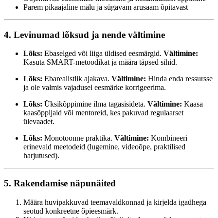
Parem pikaajaline mälu ja sügavam arusaam õpitavast
4. Levinumad lõksud ja nende vältimine
Lõks:
Ebaselged või liiga üldised eesmärgid.
Vältimine:
Kasuta SMART-metoodikat ja määra täpsed sihid.
Lõks:
Ebarealistlik ajakava.
Vältimine:
Hinda enda ressursse
ja ole valmis vajadusel eesmärke korrigeerima.
Lõks:
Üksikõppimine ilma tagasisideta.
Vältimine:
Kaasa
kaasõppijaid või mentoreid, kes pakuvad regulaarset
ülevaadet.
Lõks:
Monotoonne praktika.
Vältimine:
Kombineeri
erinevaid meetodeid (lugemine, videoõpe, praktilised
harjutused).
5. Rakendamise näpunäited
Määra huvipakkuvad teemavaldkonnad ja kirjelda igaühega
seotud konkreetne õpieesmärk.