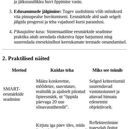
ja jätkusuutlikku huvi õppimise vastu.
Edusammude jälgimine:
Tugev uudishimu võib mõnikord
viia pinnapealse huvitumiseni. Eesmärkide abil saab selgelt
jälgida progressi ja teha vajadusel kursi parandusi.
Pikaajaline kasu:
Süstemaatiline eesmärkide seadmise
praktika aitab arendada elukestva õppe harjumust ning
suurendada enesekindlust keerukamate teemade omandamisel.
2. Praktilised näited
Meetod
Kuidas teha
Miks see toimib
Määra konkreetne,
Selged kriteeriumid
mõõdetav, saavutatav,
suurendavad
SMART-
realistlik ja ajaliselt piiratud
vastutustunnet ja
eesmärkide
õpieesmärk, nt “õppida
aitavad hinnata
seadmine
päevaga 20 uue
edenemist
sõnavaraühendit”.
objektiivselt.
Reflekteerimine
Kirjuta iga päev üles, mida
tugevdab õpitut