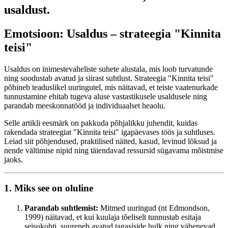
usaldust.
Emotsioon: Usaldus – strateegia "Kinnita
teisi"
Usaldus on inimestevaheliste suhete alustala, mis loob turvatunde
ning soodustab avatud ja siirast suhtlust. Strateegia "Kinnita teisi"
põhineb teaduslikel uuringutel, mis näitavad, et teiste vaatenurkade
tunnustamine ehitab tugeva aluse vastastikusele usaldusele ning
parandab meeskonnatööd ja individuaalset heaolu.
Selle artikli eesmärk on pakkuda põhjalikku juhendit, kuidas
rakendada strateegiat "Kinnita teisi" igapäevases töös ja suhtluses.
Leiad siit põhjendused, praktilised näited, kasud, levinud lõksud ja
nende vältimise nipid ning täiendavad ressursid sügavama mõistmise
jaoks.
1. Miks see on oluline
Parandab suhtlemist:
Mitmed uuringud (nt Edmondson,
1999) näitavad, et kui kuulaja tõeliselt tunnustab esitaja
seisukohti, suureneb avatud tagasiside hulk ning vähenevad