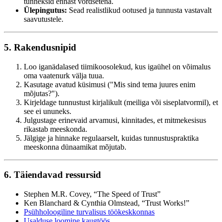
tunneksid ennast võrdsetena.
Ülepingutus:
Sead reali­­stlikud ootused ja tunnusta vastavalt
saavutustele.
5. Rakendusnipid
Loo iganädalased tiimikoosolekud, kus igaühel on võimalus
oma vaatenurk välja tuua.
Kasutage avatud küsimusi ("Mis sind tema juures enim
mõjutas?").
Kirjeldage tunnustust kirjalikult (meiliga või siseplatvormil), et
see ei ununeks.
Julgustage erinevaid arvamusi, kinnitades, et mitmekesisus
rikastab meeskonda.
Jälgige ja hinnake regulaarselt, kuidas tunnustuspraktika
meeskonna dünaamikat mõjutab.
6. Täiendavad ressursid
Stephen M.R. Covey, “The Speed of Trust”
Ken Blanchard & Cynthia Olmstead, “Trust Works!”
Psühholoogiline turvalisus töökeskkonnas
Usalduse loomine kaugtöös