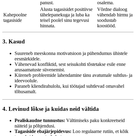
panust.
osalema.
Alusta tagasisidet positiivse
Võrdne dialoog
Kahepoolne
tähelepanekuga ja luba ka
vähendab hirmu ja
tagasiside
teisel poolel sinu tegevusi
soodustab
hinnata.
koostööd.
3. Kasud
Suureneb meeskonna motivatsioon ja pühendumus ühistele
eesmärkidele.
Vähenevad konfliktid, sest seisukohti tõstetakse esile enne
arusaamatuste süvenemist.
Kiireneb probleemide lahendamine tänu avatumale suhtlus- ja
ideevoolule.
Paraneb kliendirahulolu, kui töötajad suhtlevad omavahel
tõhusamalt.
4. Levinud lõkse ja kuidas neid vältida
Pealiskaudne tunnustus:
Vältimiseks paku konkreetseid
näiteid ja põhjendusi.
Tagasiside ebajärjepidevus:
Loo regulaarne rutiin, et kõik