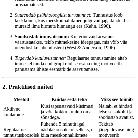
arusaamatused.
Suurendab psühholoogilist turvatunnet:
Tunnustus loob
keskkonna, kus meeskonnaliikmed julgevad jagada ideid ja
muresid ilma hirmuta hinnangu ees (Kahn, 1990).
Soodsustab innovatsiooni:
Kui erinevaid arvamusi
väärtustatakse, tekib mitmekesine ideepagas, mis võib viia
uuenduslike lahendusteni (West & Anderson, 1996).
Tugevdab kuuluvustunnet:
Regulaarne tunnustamine aitab
inimestel tunda end grupi olulise osana ning motiveerib
panustama ühiste eesmärkide saavutamisse.
2. Praktilised näited
Meetod
Kuidas seda teha
Miks see toimib
Küsi täpsustavaid küsimusi
Näitab, et hindad
Aktiivne
ja võta kokku kuuldu oma
teise seisukohti ja
kuulamine
sõnadega.
soodustab avatust.
Pühenda 5 minutit igal
Tekitab
Regulaarne
nädalakoosolekul selleks, et
järjepidevuse ning
tunnustuskoosolek
kiita meeskonnaliikmete
motiveerib