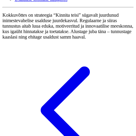
Kokkuvõttes on strateegia “Kinnita teisi” sügavalt juurdunud
inimestevahelise usalduse juurdekasvul. Regulaarne ja siiras
tunnustus aitab luua eduka, motiveeritud ja innovaatilise meeskonna,
kus igaüht hinnatakse ja toetatakse. Alustage juba täna – tunnustage
kaaslasi ning ehitage usaldust samm haaval.