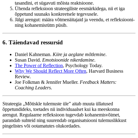
tasandini, et sügavuti mõista reaktsioone.
Ühenda refleksioon strateegiliste eesmärkidega, nii et iga
õppetund suunaks konkreetsele tegevusele.
Jälgi arengut: määra võtmenäitajaid ja veendu, et refleksiooni-
ning kohanemisrütm püsib.
6. Täiendavad ressursid
Daniel Kahneman.
Kiire ja aeglane mõtlemine
.
Susan David.
Emotsioonide nikerdamine
.
The Power of Reflection
, Psychology Today.
Why We Should Reflect More Often
, Harvard Business
Review.
Joe Folkman & Jennifer Mueller.
Feedback Matters:
Coaching Leaders
.
Strateegia „Mõtiskle tulemuste üle” aitab muuta üllatused
õppetundideks, toetades nii individuaalset kui ka meeskonna
arengut. Regulaarne refleksioon tugevdab kohanemisvõimet,
parandab suhteid ning suurendab organisatsiooni tulemuslikkust
pingelistes või ootamatutes olukordades.