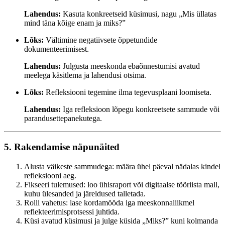
Lahendus:
Kasuta konkreetseid küsimusi, nagu „Mis üllatas
mind täna kõige enam ja miks?”
Lõks:
Vältimine negatiivsete õppetundide
dokumenteerimisest.
Lahendus:
Julgusta meeskonda ebaõnnestumisi avatud
meelega käsitlema ja lahendusi otsima.
Lõks:
Refleksiooni tegemine ilma tegevusplaani loomiseta.
Lahendus:
Iga refleksioon lõpegu konkreetsete sammude või
parandusettepanekutega.
5. Rakendamise näpunäited
Alusta väikeste sammudega: määra ühel päeval nädalas kindel
refleksiooni aeg.
Fikseeri tulemused: loo ühisraport või digitaalse tööriista mall,
kuhu ülesanded ja järeldused talletada.
Rolli vahetus: lase kordamööda iga meeskonnaliikmel
reflekteerimisprotsessi juhtida.
Küsi avatud küsimusi ja julge küsida „Miks?” kuni kolmanda