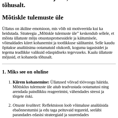
tõhusalt.
Mõtiskle tulemuste üle
Üllatus on äkiline emotsioon, mis võib nii motiveerida kui ka
heidutada. Strateegia „Mõtiskle tulemuste üle” keskendub sellele, et
mõista üllatuste mõju otsustusprotsessidele ja käitumisele,
võimaldades kiiret kohanemist ja tootlikkuse säilitamist. Selle kaudu
õpitakse analüüsima ootamatuid olukordi, koguma tagasisidet ja
tegema teadlikke valikuid edaspidiseks tegevuseks. Kaalu üllatuste
mõjusid, et kohaneda tõhusalt.
1. Miks see on oluline
Kiirem kohanemine:
Üllatused võivad töövoogu häirida.
Mõtisklus tulemuste üle aitab teadvustada ootamatusi ning
arendada paindlikku reageerimist, vähendades stressi ja
tõrgete riski.
Otsuste kvaliteet:
Reflektsioon loob võimaluse analüüsida
ebaõnnestumisi ja edu taga peituvaid tegureid, seeläbi
parandades edasisi strateegiaid ja suurendades