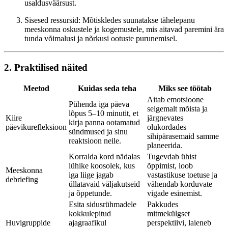
usaldusväärsust.
Sisesed ressursid: Mõtiskledes suunatakse tähelepanu
meeskonna oskustele ja kogemustele, mis aitavad paremini ära
tunda võimalusi ja nõrkusi ootuste purunemisel.
2. Praktilised näited
Meetod
Kuidas seda teha
Miks see töötab
Aitab emotsioone
Pühenda iga päeva
selgemalt mõista ja
lõpus 5–10 minutit, et
Kiire
järgnevates
kirja panna ootamatud
päevikurefleksioon
olukordades
sündmused ja sinu
sihipärasemaid samme
reaktsioon neile.
planeerida.
Korralda kord nädalas
Tugevdab ühist
lühike koosolek, kus
õppimist, loob
Meeskonna
iga liige jagab
vastastikuse toetuse ja
debriefing
üllatavaid väljakutseid
vähendab korduvate
ja õppetunde.
vigade esinemist.
Esita sidusrühmadele
Pakkudes
kokkulepitud
mitmekülgset
Huvigruppide
ajagraafikul
perspektiivi, laieneb