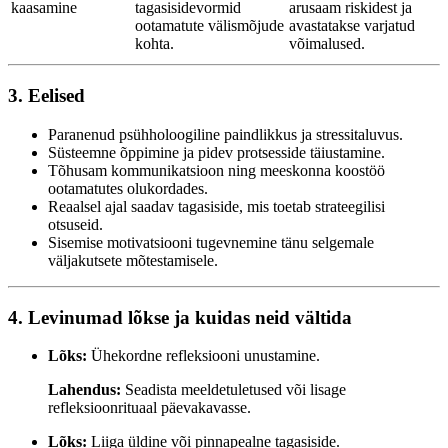
kaasamine
tagasisidevormid
arusaam riskidest ja
ootamatute välismõjude
avastatakse varjatud
kohta.
võimalused.
3. Eelised
Paranenud psühholoogiline paindlikkus ja stressitaluvus.
Süsteemne õppimine ja pidev protsesside täiustamine.
Tõhusam kommunikatsioon ning meeskonna koostöö
ootamatutes olukordades.
Reaalsel ajal saadav tagasiside, mis toetab strateegilisi
otsuseid.
Sisemise motivatsiooni tugevnemine tänu selgemale
väljakutsete mõtestamisele.
4. Levinumad lõkse ja kuidas neid vältida
Lõks:
Ühekordne refleksiooni unustamine.
Lahendus:
Seadista meeldetuletused või lisage
refleksioonrituaal päevakavasse.
Lõks:
Liiga üldine või pinnapealne tagasiside.