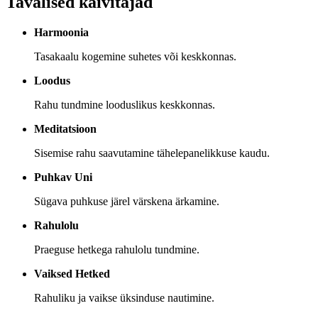
Tavalised käivitajad
Harmoonia
Tasakaalu kogemine suhetes või keskkonnas.
Loodus
Rahu tundmine looduslikus keskkonnas.
Meditatsioon
Sisemise rahu saavutamine tähelepanelikkuse kaudu.
Puhkav Uni
Sügava puhkuse järel värskena ärkamine.
Rahulolu
Praeguse hetkega rahulolu tundmine.
Vaiksed Hetked
Rahuliku ja vaikse üksinduse nautimine.