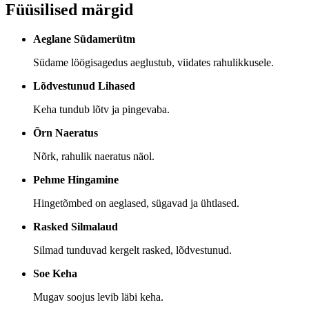
Füüsilised märgid
Aeglane Südamerütm
Südame löögisagedus aeglustub, viidates rahulikkusele.
Lõdvestunud Lihased
Keha tundub lõtv ja pingevaba.
Õrn Naeratus
Nõrk, rahulik naeratus näol.
Pehme Hingamine
Hingetõmbed on aeglased, sügavad ja ühtlased.
Rasked Silmalaud
Silmad tunduvad kergelt rasked, lõdvestunud.
Soe Keha
Mugav soojus levib läbi keha.