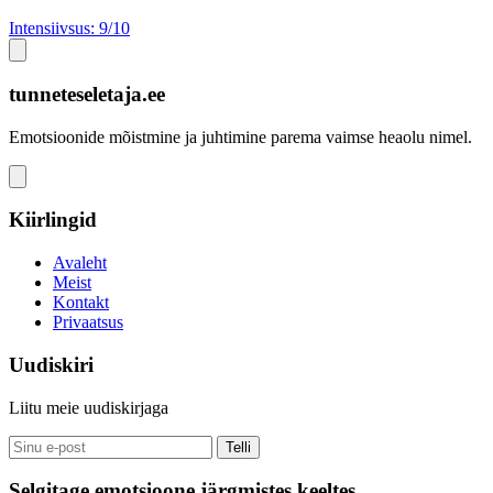
Intensiivsus: 9/10
tunneteseletaja.ee
Emotsioonide mõistmine ja juhtimine parema vaimse heaolu nimel.
Kiirlingid
Avaleht
Meist
Kontakt
Privaatsus
Uudiskiri
Liitu meie uudiskirjaga
Telli
Selgitage emotsioone järgmistes keeltes