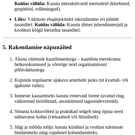
Kuidas vältida:
Kasuta interaktiivseid meetodeid (kleebised,
grupitööd, rollimängud).
Lõks:
Väärtuste ebajärjekindel rakendamine eri juhtide
tasanditel.
Kuidas vältida:
Kasuta ühtset juhendmaterjali ja
koolitusi kõigil hierarhia tasanditel.
5. Rakendamise näpunäited
Alusta väärtuste kaardistamisega – kaardista meeskonna
hetkeuskumused ja võrrelge neid organisatsiooni
põhiväärtustega.
Kujunda regulaarne ajakava arutelude jaoks (nt kvartali- või
igakuine rutiin).
Inimeste kaasamiseks kasuta erinevaid forme (avatud ring,
väiksemad töörühmad, anonüümsed tagasisidevormid).
Sõnasta kokkuvõtted ja praktikad selgelt ning riputa need
nähtavasse kohta (virtuaalselt või füüsiliselt).
Jälgi ja mõõda mõju: kasuta küsitlusi ja vestlusi tulemuste
hindamiseks ning vajadusel kohandamiseks.