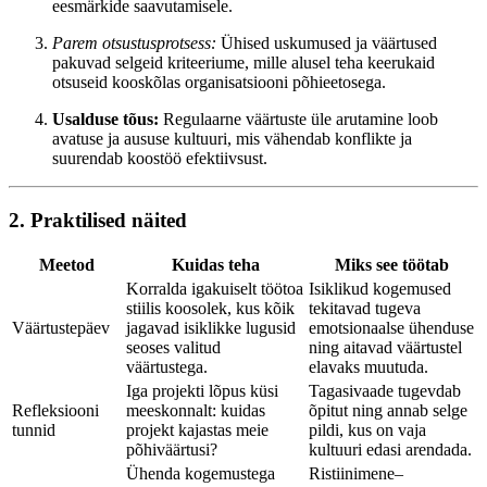
eesmärkide saavutamisele.
Parem otsustusprotsess:
Ühised uskumused ja väärtused
pakuvad selgeid kriteeriume, mille alusel teha keerukaid
otsuseid kooskõlas organisatsiooni põhieetosega.
Usalduse tõus:
Regulaarne väärtuste üle arutamine loob
avatuse ja aususe kultuuri, mis vähendab konflikte ja
suurendab koostöö efektiivsust.
2. Praktilised näited
Meetod
Kuidas teha
Miks see töötab
Korralda igakuiselt töötoa
Isiklikud kogemused
stiilis koosolek, kus kõik
tekitavad tugeva
Väärtustepäev
jagavad isiklikke lugusid
emotsionaalse ühenduse
seoses valitud
ning aitavad väärtustel
väärtustega.
elavaks muutuda.
Iga projekti lõpus küsi
Tagasivaade tugevdab
Refleksiooni
meeskonnalt: kuidas
õpitut ning annab selge
tunnid
projekt kajastas meie
pildi, kus on vaja
põhiväärtusi?
kultuuri edasi arendada.
Ühenda kogemustega
Ristiinimene–