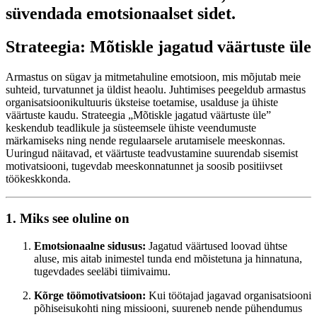
süvendada emotsionaalset sidet.
Strateegia: Mõtiskle jagatud väärtuste üle
Armastus on sügav ja mitmetahuline emotsioon, mis mõjutab meie
suhteid, turvatunnet ja üldist heaolu. Juhtimises peegeldub armastus
organisatsioonikultuuris üksteise toetamise, usalduse ja ühiste
väärtuste kaudu. Strateegia „Mõtiskle jagatud väärtuste üle”
keskendub teadlikule ja süsteemsele ühiste veendumuste
märkamiseks ning nende regulaarsele arutamisele meeskonnas.
Uuringud näitavad, et väärtuste teadvustamine suurendab sisemist
motivatsiooni, tugevdab meeskonnatunnet ja soosib positiivset
töökeskkonda.
1. Miks see oluline on
Emotsionaalne sidusus:
Jagatud väärtused loovad ühtse
aluse, mis aitab inimestel tunda end mõistetuna ja hinnatuna,
tugevdades seeläbi tiimivaimu.
Kõrge töömotivatsioon:
Kui töötajad jagavad organisatsiooni
põhiseisukohti ning missiooni, suureneb nende pühendumus