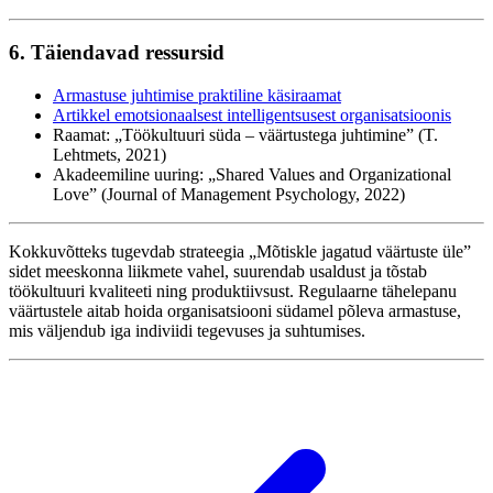
6. Täiendavad ressursid
Armastuse juhtimise praktiline käsiraamat
Artikkel emotsionaalsest intelligentsusest organisatsioonis
Raamat: „Töökultuuri süda – väärtustega juhtimine” (T.
Lehtmets, 2021)
Akadeemiline uuring: „Shared Values and Organizational
Love” (Journal of Management Psychology, 2022)
Kokkuvõtteks tugevdab strateegia „Mõtiskle jagatud väärtuste üle”
sidet meeskonna liikmete vahel, suurendab usaldust ja tõstab
töökultuuri kvaliteeti ning produktiivsust. Regulaarne tähelepanu
väärtustele aitab hoida organisatsiooni südamel põleva armastuse,
mis väljendub iga indiviidi tegevuses ja suhtumises.