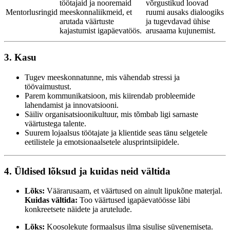
töötajaid ja nooremaid
võrgustikud loovad
Mentorlusringid
meeskonnaliikmeid, et
ruumi ausaks dialoogiks
arutada väärtuste
ja tugevdavad ühise
kajastumist igapäevatöös.
arusaama kujunemist.
3. Kasu
Tugev meeskonnatunne, mis vähendab stressi ja
töövaimustust.
Parem kommunikatsioon, mis kiirendab probleemide
lahendamist ja innovatsiooni.
Säiliv organisatsioonikultuur, mis tõmbab ligi sarnaste
väärtustega talente.
Suurem lojaalsus töötajate ja klientide seas tänu selgetele
eetilistele ja emotsionaalsetele alusprintsiipidele.
4. Üldised lõksud ja kuidas neid vältida
Lõks:
Väärarusaam, et väärtused on ainult lipukõne materjal.
Kuidas vältida:
Too väärtused igapäevatöösse läbi
konkreetsete näidete ja arutelude.
Lõks:
Koosolekute formaalsus ilma sisulise süvenemiseta.