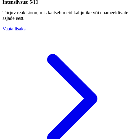
Intensiivsus
: 5/10
Tõrjuv reaktsioon, mis kaitseb meid kahjulike või ebameeldivate
asjade eest.
Vaata lisaks