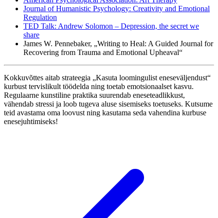
Journal of Humanistic Psychology: Creativity and Emotional
Regulation
TED Talk: Andrew Solomon – Depression, the secret we
share
James W. Pennebaker, „Writing to Heal: A Guided Journal for
Recovering from Trauma and Emotional Upheaval“
Kokkuvõttes aitab strateegia „Kasuta loomingulist eneseväljendust“
kurbust tervislikult töödelda ning toetab emotsionaalset kasvu.
Regulaarne kunstiline praktika suurendab eneseteadlikkust,
vähendab stressi ja loob tugeva aluse sisemiseks toetuseks. Kutsume
teid avastama oma loovust ning kasutama seda vahendina kurbuse
enesejuhtimiseks!