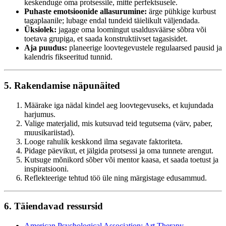
keskenduge oma protsessile, mitte perfektsusele.
Puhaste emotsioonide allasurumine:
ärge pühkige kurbust
tagaplaanile; lubage endal tundeid täielikult väljendada.
Üksiolek:
jagage oma loomingut usaldusväärse sõbra või
toetava grupiga, et saada konstruktiivset tagasisidet.
Aja puudus:
planeerige loovtegevustele regulaarsed pausid ja
kalendris fikseeritud tunnid.
5. Rakendamise näpunäited
Määrake iga nädal kindel aeg loovtegevuseks, et kujundada
harjumus.
Valige materjalid, mis kutsuvad teid tegutsema (värv, paber,
muusikariistad).
Looge rahulik keskkond ilma segavate faktoriteta.
Pidage päevikut, et jälgida protsessi ja oma tunnete arengut.
Kutsuge mõnikord sõber või mentor kaasa, et saada toetust ja
inspiratsiooni.
Reflekteerige tehtud töö üle ning märgistage edusammud.
6. Täiendavad ressursid
American Psychological Association: Art Therapy