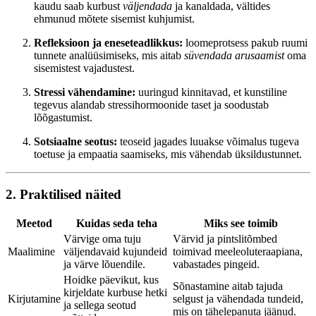
kaudu saab kurbust
väljendada
ja kanaldada, vältides
ehmunud mõtete sisemist kuhjumist.
Refleksioon ja eneseteadlikkus:
loomeprotsess pakub ruumi
tunnete analüüsimiseks, mis aitab
süvendada arusaamist
oma
sisemistest vajadustest.
Stressi vähendamine:
uuringud kinnitavad, et kunstiline
tegevus alandab stressihormoonide taset ja soodustab
lõõgastumist.
Sotsiaalne seotus:
teoseid jagades luuakse võimalus tugeva
toetuse ja empaatia saamiseks, mis vähendab üksildustunnet.
2. Praktilised näited
Meetod
Kuidas seda teha
Miks see toimib
Värvige oma tuju
Värvid ja pintslitõmbed
Maalimine
väljendavaid kujundeid
toimivad meeleoluteraapiana,
ja värve lõuendile.
vabastades pingeid.
Hoidke päevikut, kus
Sõnastamine aitab tajuda
kirjeldate kurbuse hetki
Kirjutamine
selgust ja vähendada tundeid,
ja sellega seotud
mis on tähelepanuta jäänud.