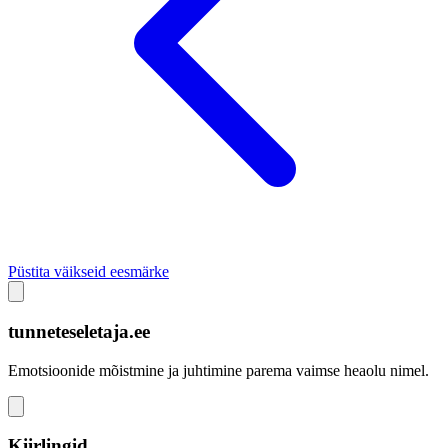
Püstita väikseid eesmärke
tunneteseletaja.ee
Emotsioonide mõistmine ja juhtimine parema vaimse heaolu nimel.
Kiirlingid