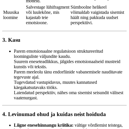
mõtteid.
Salvestage lühifragment
Sümboolne helikeel
Muusika
või luulekõne, mis
võimaldab vaigistada sisemist
loomine
kajastab teie
häält ning pakkuda uudset
emotsioone.
perspektiivi.
3. Kasu
Parem emotsionaalne regulatsioon struktureeritud
loominguliste väljundite kaudu.
Suurem eneseteadlikkus, jälgides emotsionaalseid mustreid
kunstis või tekstis.
Parem meeleolu tänu endorfiinide vabanemisele nauditavate
tegevuste ajal.
Tugevdatud vastupidavus, muutes kannatused
käegakatsutavaks tööks.
Laiendatud perspektiiv, nähes oma sisemist seisundit välisest
vaatenurgast.
4. Levinumad ohud ja kuidas neist hoiduda
Liigne enesehinnangu kriitika:
vältige võrdlemist teistega,