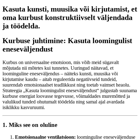
Kasuta kunsti, muusika või kirjutamist, et
oma kurbust konstruktiivselt väljendada
ja töödelda.
Kurbuse juhtimine: Kasuta loomingulist
eneseväljendust
Kurbus on universaalne emotsioon, mis võib meid sügavalt
mõjutada nii mõtetes kui tunnetes. Uuringud näitavad, et
loominguline eneseväljendus – näiteks kunsti, muusika või
kirjutamise kaudu – aitab reguleerida negatiivseid tundeid,
suurendab emotsionaalset teadlikkust ning toetab vaimset heaolu.
Strateegia „Kasuta loomingulist eneseväljendust“ julgustab suunama
kurbuse energiat loovasse tegevusse, võimaldades muremõtted ja
valulikud tunded ohutumalt töödelda ning samal ajal avardada
isiklikku kasvuruumi.
1. Miks see on oluline
Emotsionaalne ventilatsioon:
loomingulise eneseväljenduse