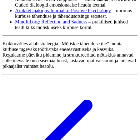
Cutleri dialoogid emotsionaalse heaolu teemal.
Artikkel ajakirjas Journal of Positive Psychology
– uurimus
kurbuse tähenduse ja tähendusotsingu seostest.
Mindful.org: Reflection and Sadness
– praktilised juhised
teadlikuks mõtiskluseks kurbuse korral.
Kokkuvõttes aitab strateegia „Mõtiskle tähenduse üle” muuta
kurbuse tugevaks tööriistaks eneseavastuseks ja kasvuks.
Regulaarne päeviku pidamine ja struktureeritud mõtisklus annavad
sulle ülevaate oma sisemaailmast, tõstavad motivatsiooni ja toetavad
pikaajalist vaimset heaolu.