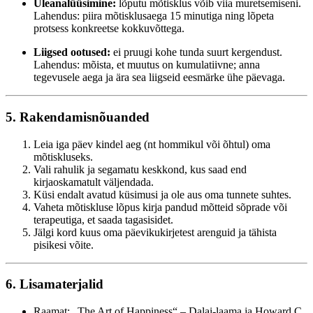
Üleanalüüsimine:
lõputu mõtisklus võib viia muretsemiseni.
Lahendus: piira mõtisklusaega 15 minutiga ning lõpeta
protsess konkreetse kokkuvõttega.
Liigsed ootused:
ei pruugi kohe tunda suurt kergendust.
Lahendus: mõista, et muutus on kumulatiivne; anna
tegevusele aega ja ära sea liigseid eesmärke ühe päevaga.
5. Rakendamisnõuanded
Leia iga päev kindel aeg (nt hommikul või õhtul) oma
mõtiskluseks.
Vali rahulik ja segamatu keskkond, kus saad end
kirjaoskamatult väljendada.
Küsi endalt avatud küsimusi ja ole aus oma tunnete suhtes.
Vaheta mõtiskluse lõpus kirja pandud mõtteid sõprade või
terapeutiga, et saada tagasisidet.
Jälgi kord kuus oma päevikukirjetest arenguid ja tähista
pisikesi võite.
6. Lisamaterjalid
Raamat: „The Art of Happiness“ – Dalai-laama ja Howard C.