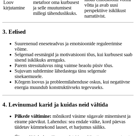
Loov
metafoor oma kurbusest
võtta ja avab uusi
kirjutamine
ja selle muutumisest
perspektiive isiklikust
millegi tähenduslikuks.
narratiivist.
3. Eelised
Suurenenud eneseteadvus ja emotsioonide reguleerimise
võime.
Selgemad eesmärgid ja motivatsiooni tõus, kui kurbusest saab
sisend isiklikuks arenguks.
Parem stressitaluvus ning vaimse heaolu püsiv tõus.
Sujuvam suhtlemine lähedastega tänu selgemale
sisekaemusele.
Kõrgem loovus ja probleemilahenduse oskus, kui negatiivne
energia muundub konstruktiivseks tegevuseks.
4. Levinumad karid ja kuidas neid vältida
Pilkede vältimine:
mõnikord väsime sügavale minemisest ja
eirame päevikut. Lahendus: sea endale väike, kord päevas
täidetav kümmekond lauset, et harjumus säiliks.