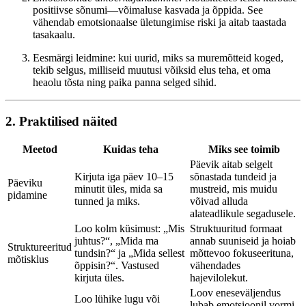
positiivse sõnumi—võimaluse kasvada ja õppida. See
vähendab emotsionaalse ületungimise riski ja aitab taastada
tasakaalu.
Eesmärgi leidmine: kui uurid, miks sa muremõtteid koged,
tekib selgus, milliseid muutusi võiksid elus teha, et oma
heaolu tõsta ning paika panna selged sihid.
2. Praktilised näited
Meetod
Kuidas teha
Miks see toimib
Päevik aitab selgelt
Kirjuta iga päev 10–15
sõnastada tundeid ja
Päeviku
minutit üles, mida sa
mustreid, mis muidu
pidamine
tunned ja miks.
võivad alluda
alateadlikule segadusele.
Loo kolm küsimust: „Mis
Struktuuritud formaat
juhtus?“, „Mida ma
annab suuniseid ja hoiab
Struktureeritud
tundsin?“ ja „Mida sellest
mõttevoo fokuseerituna,
mõtisklus
õppisin?“. Vastused
vähendades
kirjuta üles.
hajevilolekut.
Loov eneseväljendus
Loo lühike lugu või
lubab emotsioonil vormi