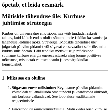
õpetab, et leida eesmärk.
Mõtiskle tähenduse üle: Kurbuse
juhtimise strateegia
Kurbus on universaalne emotsioon, mis võib tunduda raskesti
talutav, kuid kätkeb endas olulist sõnumit meie isikliku kasvamise ja
tähenduse leidmise jaoks. Strateegia „Mõtiskle tähenduse üle”
julgustab päeviku pidamist või sügavat enesevaatlust selle üle, mida
kurbus sulle õpetab. Läbi teadliku mõtiskluse ja refleksiooni
suuname kurbuse energia eneseavastuseks ning loome positiivse
mõtestuse, mis toetab vaimset heaolu ja eesmärgikindlat
toimetulekut.
1. Miks see on oluline
Sügavam enese mõistmine:
Regulaarne päeviku pidamine
võimaldab sul analüüsida oma tundeid ja kaardistada olukordi,
mis kurbuse vallandavad. See loob aluse teadlikumale
reageerimisele.
Emotsioonide ümberkujundamine:
Mõtiskledes leiad kurbuse