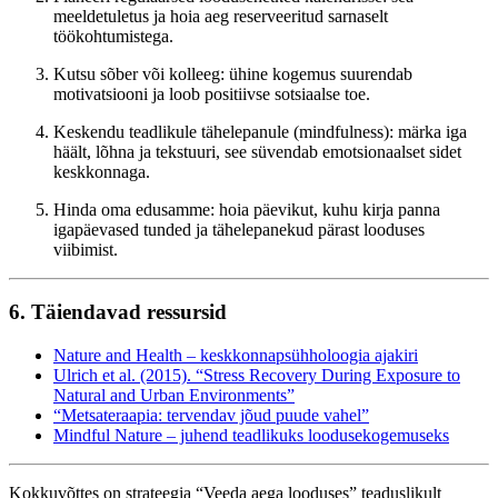
meeldetuletus ja hoia aeg reserveeritud sarnaselt
töökohtumistega.
Kutsu sõber või kolleeg: ühine kogemus suurendab
motivatsiooni ja loob positiivse sotsiaalse toe.
Keskendu teadlikule tähelepanule (mindfulness): märka iga
häält, lõhna ja tekstuuri, see süvendab emotsionaalset sidet
keskkonnaga.
Hinda oma edusamme: hoia päevikut, kuhu kirja panna
igapäevased tunded ja tähelepanekud pärast looduses
viibimist.
6. Täiendavad ressursid
Nature and Health – keskkonnapsühholoogia ajakiri
Ulrich et al. (2015). “Stress Recovery During Exposure to
Natural and Urban Environments”
“Metsateraapia: tervendav jõud puude vahel”
Mindful Nature – juhend teadlikuks loodusekogemuseks
Kokkuvõttes on strateegia “Veeda aega looduses” teaduslikult