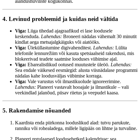
aiandushuviliste kogukonnas.
4. Levinud probleemid ja kuidas neid vältida
Viga:
Liiga tihedad ajagraafikud ei lase loodusele
keskenduda.
Lahendus:
Broneeri nädalas vähemalt 30 minutit
kindlat aega metsajalgkäiguks või aiatööks.
Viga:
Üleküllastumine digivahenditest.
Lahendus:
Lülita
telefonile lennurežiim või kasuta spetsiaalseid rakendusi, mis
blokeerivad teadete saatmise looduses viibimise ajal.
Viga:
Ebarealistlikud ootused muutustele üleöö.
Lahendus:
Sea endale väikesed eesmärgid: alusta viisnädalase programmi
nädalas kahe loodusväljas viibimise korraga.
Viga:
Vale varustus või ilmastikuolude ignoreerimine.
Lahendus:
Planeeri vastavalt hooajale ja ilmastikule – vali
veekindlad jalanõud, piisav riietus ja veepudel kaasa.
5. Rakendamise nõuanded
Kaardista enda piirkonna looduslikud alad: tutvu parukute,
ranniku või rohealadega, millele ligipääs on lihtne ja turvaline.
Planeeri regulaarsed loodusehetked kalendrisse: sea