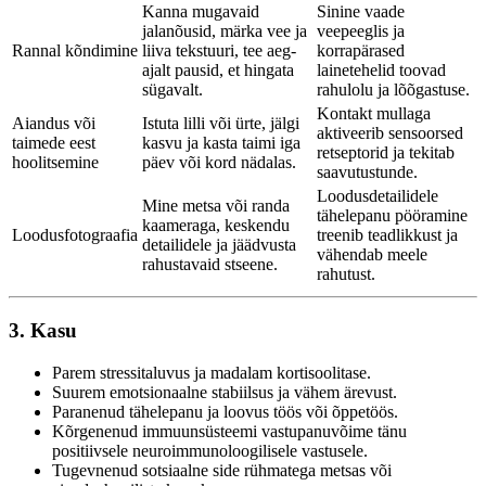
Kanna mugavaid
Sinine vaade
jalanõusid, märka vee ja
veepeeglis ja
Rannal kõndimine
liiva tekstuuri, tee aeg-
korrapärased
ajalt pausid, et hingata
lainetehelid toovad
sügavalt.
rahulolu ja lõõgastuse.
Kontakt mullaga
Aiandus või
Istuta lilli või ürte, jälgi
aktiveerib sensoorsed
taimede eest
kasvu ja kasta taimi iga
retseptorid ja tekitab
hoolitsemine
päev või kord nädalas.
saavutustunde.
Loodusdetailidele
Mine metsa või randa
tähelepanu pööramine
kaameraga, keskendu
Loodusfotograafia
treenib teadlikkust ja
detailidele ja jäädvusta
vähendab meele
rahustavaid stseene.
rahutust.
3. Kasu
Parem stressitaluvus ja madalam kortisoolitase.
Suurem emotsionaalne stabiilsus ja vähem ärevust.
Paranenud tähelepanu ja loovus töös või õppetöös.
Kõrgenenud immuunsüsteemi vastupanuvõime tänu
positiivsele neuroimmunoloogilisele vastusele.
Tugevnenud sotsiaalne side rühmatega metsas või