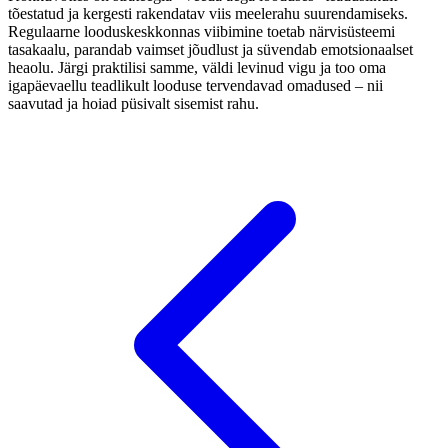
tõestatud ja kergesti rakendatav viis meelerahu suurendamiseks.
Regulaarne looduskeskkonnas viibimine toetab närvisüsteemi
tasakaalu, parandab vaimset jõudlust ja süvendab emotsionaalset
heaolu. Järgi praktilisi samme, väldi levinud vigu ja too oma
igapäevaellu teadlikult looduse tervendavad omadused – nii
saavutad ja hoiad püsivalt sisemist rahu.