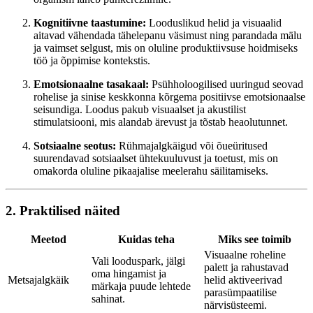
Kognitiivne taastumine:
Looduslikud helid ja visuaalid
aitavad vähendada tähelepanu väsimust ning parandada mälu
ja vaimset selgust, mis on oluline produktiivsuse hoidmiseks
töö ja õppimise kontekstis.
Emotsionaalne tasakaal:
Psühholoogilised uuringud seovad
rohelise ja sinise keskkonna kõrgema positiivse emotsionaalse
seisundiga. Loodus pakub visuaalset ja akustilist
stimulatsiooni, mis alandab ärevust ja tõstab heaolutunnet.
Sotsiaalne seotus:
Rühmajalgkäigud või õueüritused
suurendavad sotsiaalset ühtekuuluvust ja toetust, mis on
omakorda oluline pikaajalise meelerahu säilitamiseks.
2. Praktilised näited
Meetod
Kuidas teha
Miks see toimib
Visuaalne roheline
Vali looduspark, jälgi
palett ja rahustavad
oma hingamist ja
Metsajalgkäik
helid aktiveerivad
märkaja puude lehtede
parasümpaatilise
sahinat.
närvisüsteemi.