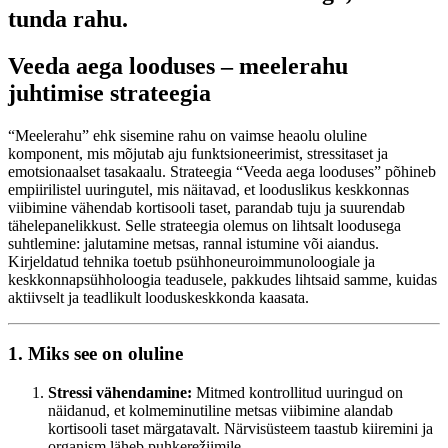
tunda rahu.
Veeda aega looduses – meelerahu
juhtimise strateegia
“Meelerahu” ehk sisemine rahu on vaimse heaolu oluline
komponent, mis mõjutab aju funktsioneerimist, stressitaset ja
emotsionaalset tasakaalu. Strateegia “Veeda aega looduses” põhineb
empiirilistel uuringutel, mis näitavad, et looduslikus keskkonnas
viibimine vähendab kortisooli taset, parandab tuju ja suurendab
tähelepanelikkust. Selle strateegia olemus on lihtsalt loodusega
suhtlemine: jalutamine metsas, rannal istumine või aiandus.
Kirjeldatud tehnika toetub psühhoneuroimmunoloogiale ja
keskkonnapsühholoogia teadusele, pakkudes lihtsaid samme, kuidas
aktiivselt ja teadlikult looduskeskkonda kaasata.
1. Miks see on oluline
Stressi vähendamine:
Mitmed kontrollitud uuringud on
näidanud, et kolmeminutiline metsas viibimine alandab
kortisooli taset märgatavalt. Närvisüsteem taastub kiiremini ja
organism läheb puhkerežiimile.