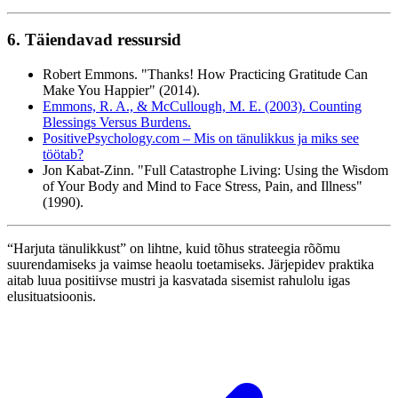
6. Täiendavad ressursid
Robert Emmons. "Thanks! How Practicing Gratitude Can
Make You Happier" (2014).
Emmons, R. A., & McCullough, M. E. (2003). Counting
Blessings Versus Burdens.
PositivePsychology.com – Mis on tänulikkus ja miks see
töötab?
Jon Kabat-Zinn. "Full Catastrophe Living: Using the Wisdom
of Your Body and Mind to Face Stress, Pain, and Illness"
(1990).
“Harjuta tänulikkust” on lihtne, kuid tõhus strateegia rõõmu
suurendamiseks ja vaimse heaolu toetamiseks. Järjepidev praktika
aitab luua positiivse mustri ja kasvatada sisemist rahulolu igas
elusituatsioonis.