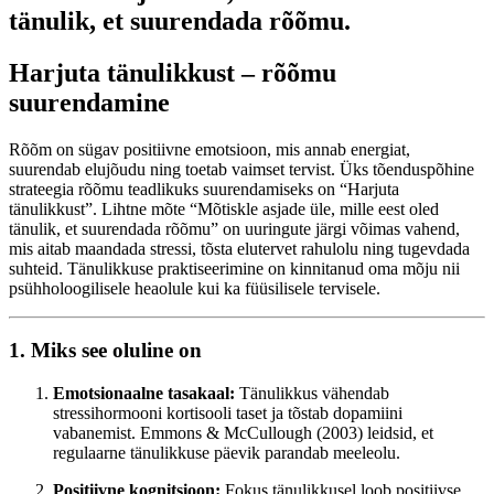
tänulik, et suurendada rõõmu.
Harjuta tänulikkust – rõõmu
suurendamine
Rõõm on sügav positiivne emotsioon, mis annab energiat,
suurendab elujõudu ning toetab vaimset tervist. Üks tõenduspõhine
strateegia rõõmu teadlikuks suurendamiseks on “Harjuta
tänulikkust”. Lihtne mõte “Mõtiskle asjade üle, mille eest oled
tänulik, et suurendada rõõmu” on uuringute järgi võimas vahend,
mis aitab maandada stressi, tõsta elutervet rahulolu ning tugevdada
suhteid. Tänulikkuse praktiseerimine on kinnitanud oma mõju nii
psühholoogilisele heaolule kui ka füüsilisele tervisele.
1. Miks see oluline on
Emotsionaalne tasakaal:
Tänulikkus vähendab
stressihormooni kortisooli taset ja tõstab dopamiini
vabanemist. Emmons & McCullough (2003) leidsid, et
regulaarne tänulikkuse päevik parandab meeleolu.
Positiivne kognitsioon:
Fokus tänulikkusel loob positiivse