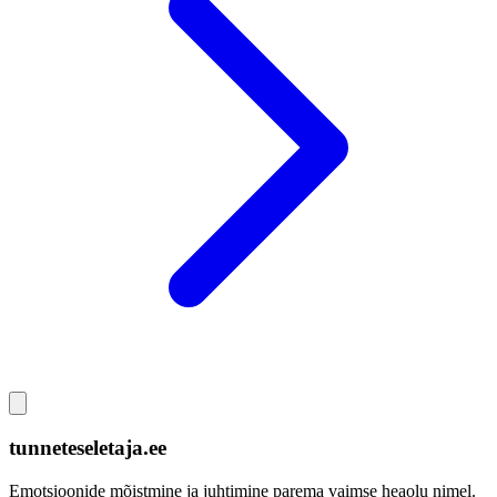
tunneteseletaja.ee
Emotsioonide mõistmine ja juhtimine parema vaimse heaolu nimel.