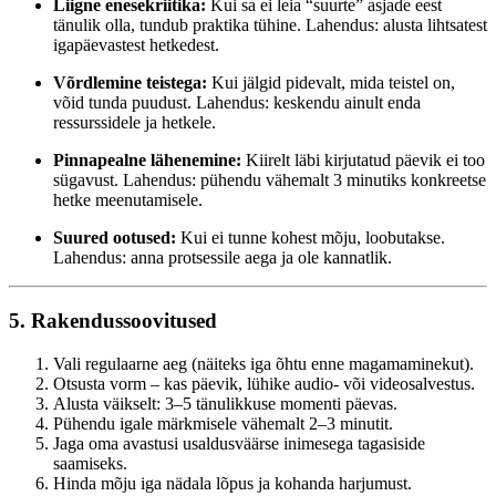
Liigne enesekriitika:
Kui sa ei leia “suurte” asjade eest
tänulik olla, tundub praktika tühine. Lahendus: alusta lihtsatest
igapäevastest hetkedest.
Võrdlemine teistega:
Kui jälgid pidevalt, mida teistel on,
võid tunda puudust. Lahendus: keskendu ainult enda
ressurssidele ja hetkele.
Pinnapealne lähenemine:
Kiirelt läbi kirjutatud päevik ei too
sügavust. Lahendus: pühendu vähemalt 3 minutiks konkreetse
hetke meenutamisele.
Suured ootused:
Kui ei tunne kohest mõju, loobutakse.
Lahendus: anna protsessile aega ja ole kannatlik.
5. Rakendussoovitused
Vali regulaarne aeg (näiteks iga õhtu enne magamaminekut).
Otsusta vorm – kas päevik, lühike audio- või videosalvestus.
Alusta väikselt: 3–5 tänulikkuse momenti päevas.
Pühendu igale märkmisele vähemalt 2–3 minutit.
Jaga oma avastusi usaldusväärse inimesega tagasiside
saamiseks.
Hinda mõju iga nädala lõpus ja kohanda harjumust.