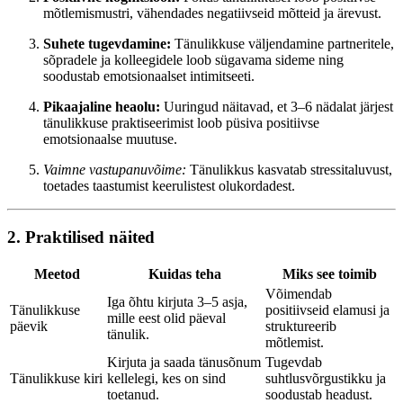
mõtlemismustri, vähendades negatiivseid mõtteid ja ärevust.
Suhete tugevdamine:
Tänulikkuse väljendamine partneritele,
sõpradele ja kolleegidele loob sügavama sideme ning
soodustab emotsionaalset intimitseeti.
Pikaajaline heaolu:
Uuringud näitavad, et 3–6 nädalat järjest
tänulikkuse praktiseerimist loob püsiva positiivse
emotsionaalse muutuse.
Vaimne vastupanuvõime:
Tänulikkus kasvatab stressitaluvust,
toetades taastumist keerulistest olukordadest.
2. Praktilised näited
Meetod
Kuidas teha
Miks see toimib
Võimendab
Iga õhtu kirjuta 3–5 asja,
Tänulikkuse
positiivseid elamusi ja
mille eest olid päeval
päevik
struktureerib
tänulik.
mõtlemist.
Kirjuta ja saada tänusõnum
Tugevdab
Tänulikkuse kiri
kellelegi, kes on sind
suhtlusvõrgustikku ja
toetanud.
soodustab headust.