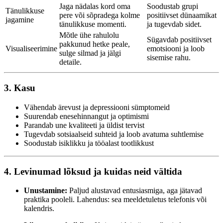
Jaga nädalas kord oma
Soodustab grupi
Tänulikkuse
pere või sõpradega kolme
positiivset dünaamikat
jagamine
tänulikkuse momenti.
ja tugevdab sidet.
Mõtle ühe rahulolu
Sügavdab positiivset
pakkunud hetke peale,
Visualiseerimine
emotsiooni ja loob
sulge silmad ja jälgi
sisemise rahu.
detaile.
3. Kasu
Vähendab ärevust ja depressiooni sümptomeid
Suurendab enesehinnangut ja optimismi
Parandab une kvaliteeti ja üldist tervist
Tugevdab sotsiaalseid suhteid ja loob avatuma suhtlemise
Soodustab isiklikku ja tööalast tootlikkust
4. Levinumad lõksud ja kuidas neid vältida
Unustamine:
Paljud alustavad entusiasmiga, aga jätavad
praktika pooleli. Lahendus: sea meeldetuletus telefonis või
kalendris.