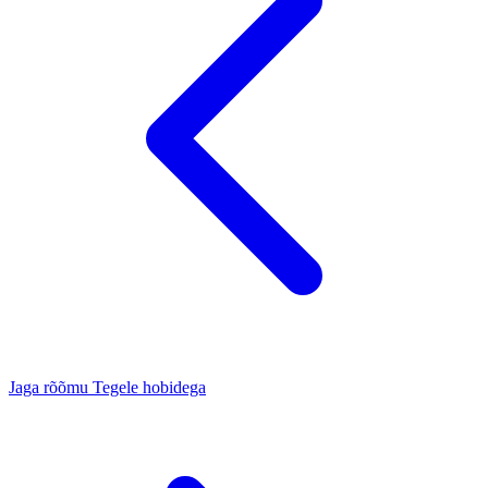
Jaga rõõmu
Tegele hobidega