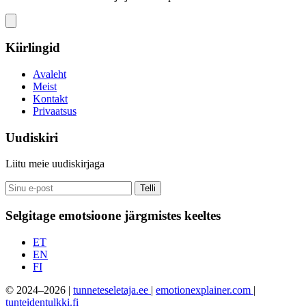
Kiirlingid
Avaleht
Meist
Kontakt
Privaatsus
Uudiskiri
Liitu meie uudiskirjaga
Telli
Selgitage emotsioone järgmistes keeltes
ET
EN
FI
© 2024–2026 |
tunneteseletaja.ee
|
emotionexplainer.com
|
tunteidentulkki.fi