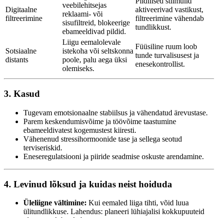
Pildilised stiimulid
veebilehitsejas
Digitaalne
aktiveerivad vastikust,
reklaami- või
filtreerimine
filtreerimine vähendab
sisufiltreid, blokeerige
tundlikkust.
ebameeldivad pildid.
Liigu eemalolevale
Füüsiline ruum loob
Sotsiaalne
istekoha või seltskonna
tunde turvalisusest ja
distants
poole, palu aega üksi
enesekontrollist.
olemiseks.
3. Kasud
Tugevam emotsionaalne stabiilsus ja vähendatud ärevustase.
Parem keskendumisvõime ja töövõime taastumine
ebameeldivatest kogemustest kiiresti.
Vähenenud stressihormoonide tase ja sellega seotud
terviseriskid.
Eneseregulatsiooni ja piiride seadmise oskuste arendamine.
4. Levinud lõksud ja kuidas neist hoiduda
Üleliigne vältimine:
Kui eemaled liiga tihti, võid luua
ülitundlikkuse. Lahendus: planeeri lühiajalisi kokkupuuteid