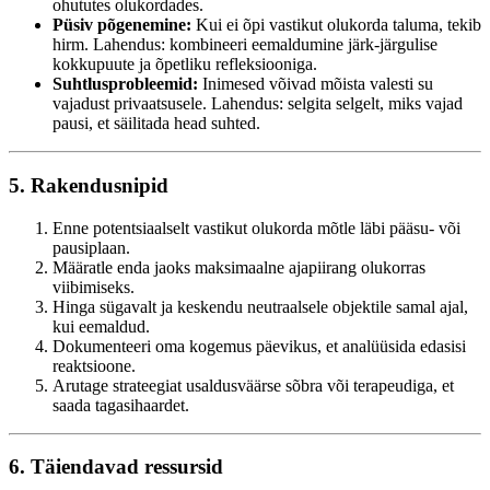
ohututes olukordades.
Püsiv põgenemine:
Kui ei õpi vastikut olukorda taluma, tekib
hirm. Lahendus: kombineeri eemaldumine järk-järgulise
kokkupuute ja õpetliku refleksiooniga.
Suhtlusprobleemid:
Inimesed võivad mõista valesti su
vajadust privaatsusele. Lahendus: selgita selgelt, miks vajad
pausi, et säilitada head suhted.
5. Rakendusnipid
Enne potentsiaalselt vastikut olukorda mõtle läbi pääsu- või
pausiplaan.
Määratle enda jaoks maksimaalne ajapiirang olukorras
viibimiseks.
Hinga sügavalt ja keskendu neutraalsele objektile samal ajal,
kui eemaldud.
Dokumenteeri oma kogemus päevikus, et analüüsida edasisi
reaktsioone.
Arutage strateegiat usaldusväärse sõbra või terapeudiga, et
saada tagasihaardet.
6. Täiendavad ressursid