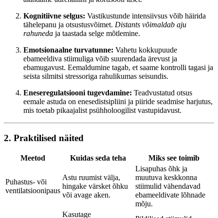
Kognitiivne selgus:
Vastikustunde intensiivsus võib häirida
tähelepanu ja otsustusvõimet.
Distants võimaldab aju
rahuneda
ja taastada selge mõtlemine.
Emotsionaalne turvatunne:
Vahetu kokkupuude
ebameeldiva stiimuliga võib suurendada ärevust ja
ebamugavust. Eemaldumine tagab, et saame kontrolli tagasi ja
seista silmitsi stressoriga rahulikumas seisundis.
Eneseregulatsiooni tugevdamine:
Teadvustatud otsus
eemale astuda on enesedistsipliini ja piiride seadmise harjutus,
mis toetab pikaajalist psühholoogilist vastupidavust.
2. Praktilised näited
Meetod
Kuidas seda teha
Miks see toimib
Lisapuhas õhk ja
Astu ruumist välja,
muutuva keskkonna
Puhastus- või
hingake värsket õhku
stiimulid vähendavad
ventilatsioonipaus
või avage aken.
ebameeldivate lõhnade
mõju.
Kasutage