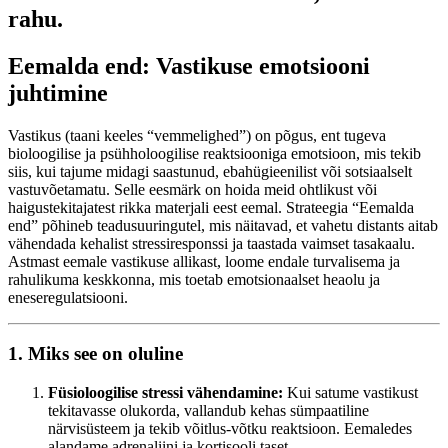
rahu.
Eemalda end: Vastikuse emotsiooni
juhtimine
Vastikus (taani keeles “vemmelighed”) on põgus, ent tugeva
bioloogilise ja psühholoogilise reaktsiooniga emotsioon, mis tekib
siis, kui tajume midagi saastunud, ebahügieenilist või sotsiaalselt
vastuvõetamatu. Selle eesmärk on hoida meid ohtlikust või
haigustekitajatest rikka materjali eest eemal. Strateegia “Eemalda
end” põhineb teadusuuringutel, mis näitavad, et vahetu distants aitab
vähendada kehalist stressiresponssi ja taastada vaimset tasakaalu.
Astmast eemale vastikuse allikast, loome endale turvalisema ja
rahulikuma keskkonna, mis toetab emotsionaalset heaolu ja
eneseregulatsiooni.
1. Miks see on oluline
Füsioloogilise stressi vähendamine:
Kui satume vastikust
tekitavasse olukorda, vallandub kehas sümpaatiline
närvisüsteem ja tekib võitlus-võtku reaktsioon. Eemaledes
alandame adrenaliini ja kortisooli taset.