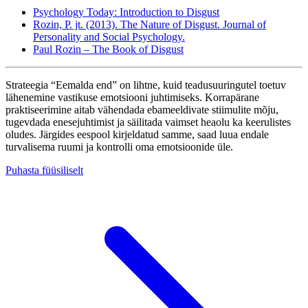
Psychology Today: Introduction to Disgust
Rozin, P. jt. (2013). The Nature of Disgust. Journal of
Personality and Social Psychology.
Paul Rozin – The Book of Disgust
Strateegia “Eemalda end” on lihtne, kuid teadusuuringutel toetuv
lähenemine vastikuse emotsiooni juhtimiseks. Korrapärane
praktiseerimine aitab vähendada ebameeldivate stiimulite mõju,
tugevdada enesejuhtimist ja säilitada vaimset heaolu ka keerulistes
oludes. Järgides eespool kirjeldatud samme, saad luua endale
turvalisema ruumi ja kontrolli oma emotsioonide üle.
Puhasta füüsiliselt