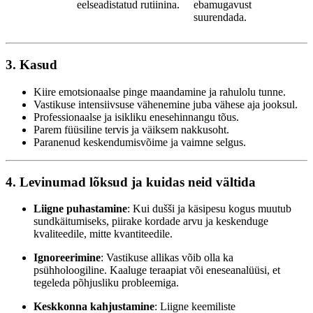
eelseadistatud rutiinina.
ebamugavust
suurendada.
3. Kasud
Kiire emotsionaalse pinge maandamine ja rahulolu tunne.
Vastikuse intensiivsuse vähenemine juba vähese aja jooksul.
Professionaalse ja isikliku enesehinnangu tõus.
Parem füüsiline tervis ja väiksem nakkusoht.
Paranenud keskendumisvõime ja vaimne selgus.
4. Levinumad lõksud ja kuidas neid vältida
Liigne puhastamine
: Kui dušši ja käsipesu kogus muutub
sundkäitumiseks, piirake kordade arvu ja keskenduge
kvaliteedile, mitte kvantiteedile.
Ignoreerimine
: Vastikuse allikas võib olla ka
psühholoogiline. Kaaluge teraapiat või eneseanalüüsi, et
tegeleda põhjusliku probleemiga.
Keskkonna kahjustamine
: Liigne keemiliste