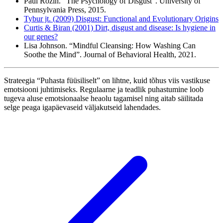
Paul Rozin. “The Psychology of Disgust”. University of
Pennsylvania Press, 2015.
Tybur jt. (2009) Disgust: Functional and Evolutionary Origins
Curtis & Biran (2001) Dirt, disgust and disease: Is hygiene in
our genes?
Lisa Johnson. “Mindful Cleansing: How Washing Can
Soothe the Mind”. Journal of Behavioral Health, 2021.
Strateegia “Puhasta füüsiliselt” on lihtne, kuid tõhus viis vastikuse
emotsiooni juhtimiseks. Regulaarne ja teadlik puhastumine loob
tugeva aluse emotsionaalse heaolu tagamisel ning aitab säilitada
selge peaga igapäevaseid väljakutseid lahendades.