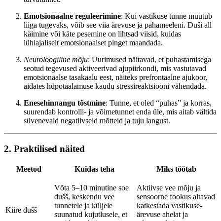
Emotsionaalne reguleerimine
: Kui vastikuse tunne muutub
liiga tugevaks, võib see viia ärevuse ja pahameeleni. Duši all
käimine või käte pesemine on lihtsad viisid, kuidas
lühiajaliselt emotsionaalset pinget maandada.
Neuroloogiline mõju
: Uurimused näitavad, et puhastamisega
seotud tegevused aktiveerivad ajupiirkondi, mis vastutavad
emotsionaalse tasakaalu eest, näiteks prefrontaalne ajukoor,
aidates hüpotaalamuse kaudu stressireaktsiooni vähendada.
Enesehinnangu tõstmine
: Tunne, et oled “puhas” ja korras,
suurendab kontrolli- ja võimetunnet enda üle, mis aitab vältida
süvenevaid negatiivseid mõtteid ja tuju langust.
2. Praktilised näited
Meetod
Kuidas teha
Miks töötab
Võta 5–10 minutine soe
Aktiivse vee mõju ja
dušš, keskendu vee
sensoorne fookus aitavad
tunnetele ja küljele
katkestada vastikuse-
Kiire dušš
suunatud kujutlusele, et
ärevuse ahelat ja