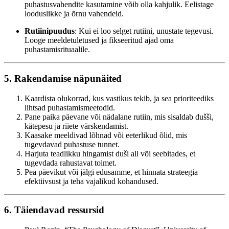
puhastusvahendite kasutamine võib olla kahjulik. Eelistage
looduslikke ja õrnu vahendeid.
Rutiinipuudus
: Kui ei loo selget rutiini, unustate tegevusi.
Looge meeldetuletused ja fikseeritud ajad oma
puhastamisrituaalile.
5. Rakendamise näpunäited
Kaardista olukorrad, kus vastikus tekib, ja sea prioriteediks
lihtsad puhastamismeetodid.
Pane paika päevane või nädalane rutiin, mis sisaldab dušši,
kätepesu ja riiete värskendamist.
Kaasake meeldivad lõhnad või eeterlikud õlid, mis
tugevdavad puhastuse tunnet.
Harjuta teadlikku hingamist duši all või seebitades, et
tugevdada rahustavat toimet.
Pea päevikut või jälgi edusamme, et hinnata strateegia
efektiivsust ja teha vajalikud kohandused.
6. Täiendavad ressursid