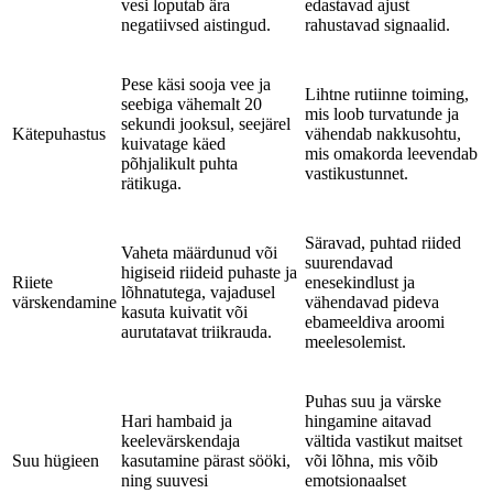
vesi loputab ära
edastavad ajust
negatiivsed aistingud.
rahustavad signaalid.
Pese käsi sooja vee ja
Lihtne rutiinne toiming,
seebiga vähemalt 20
mis loob turvatunde ja
sekundi jooksul, seejärel
Kätepuhastus
vähendab nakkusohtu,
kuivatage käed
mis omakorda leevendab
põhjalikult puhta
vastikustunnet.
rätikuga.
Säravad, puhtad riided
Vaheta määrdunud või
suurendavad
higiseid riideid puhaste ja
Riiete
enesekindlust ja
lõhnatutega, vajadusel
värskendamine
vähendavad pideva
kasuta kuivatit või
ebameeldiva aroomi
aurutatavat triikrauda.
meelesolemist.
Puhas suu ja värske
Hari hambaid ja
hingamine aitavad
keelevärskendaja
vältida vastikut maitset
Suu hügieen
kasutamine pärast sööki,
või lõhna, mis võib
ning suuvesi
emotsionaalset