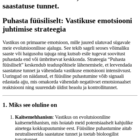
saastatuse tunnet.
Puhasta füüsiliselt: Vastikuse emotsiooni
juhtimise strateegia
Vastikus on primaarne emotsioon, mille juured ulatuvad sügavale
meie evolutsioonilisse ajalugu. See tekib sageli seoses võimaliku
saaste või haigusohu tajuga ning kutsub esile tugevat soovitust
puhastada end või ümbritsevat keskkonda. Strateegia “Puhasta
füüsiliselt” keskendub teaduspõhisele lähenemisele, et leevendada
saastatuse tunnet ja vähendada vastikuse emotsiooni intensiivsust.
Uuringud on näidanud, et füüsiline puhastumine võib signaali
edastada ajju, mis omakorda vähendab negatiivset emotsionaalset
reaktsiooni ning suurendab üldist heaolu ja kontrollitunnet.
1. Miks see oluline on
Kaitsemehhanism
: Vastikus on evolutsiooniline
kaitsemehhanism, mis hoiatab meid potentsiaalselt kahjulike
ainetega kokkupuutumise eest. Füüsiline puhastumine aitab
neutraliseerida saastatuse tunnet ja toetab bioloogilist
turvatunnet.