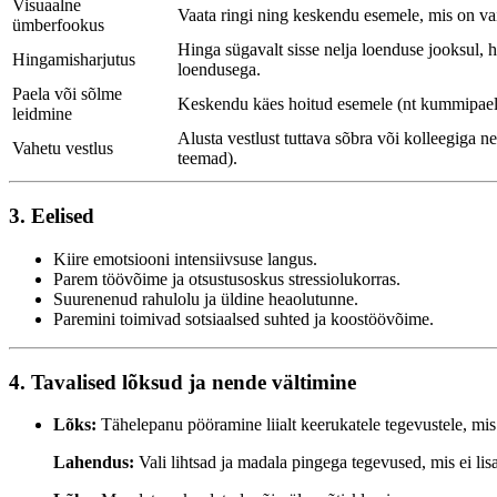
Visuaalne
Vaata ringi ning keskendu esemele, mis on vaik
ümberfookus
Hinga sügavalt sisse nelja loenduse jooksul, h
Hingamisharjutus
loendusega.
Paela või sõlme
Keskendu käes hoitud esemele (nt kummipael, k
leidmine
Alusta vestlust tuttava sõbra või kolleegiga n
Vahetu vestlus
teemad).
3. Eelised
Kiire emotsiooni intensiivsuse langus.
Parem töövõime ja otsustusoskus stressiolukorras.
Suurenenud rahulolu ja üldine heaolutunne.
Paremini toimivad sotsiaalsed suhted ja koostöövõime.
4. Tavalised lõksud ja nende vältimine
Lõks:
Tähelepanu pööramine liialt keerukatele tegevustele, mis 
Lahendus:
Vali lihtsad ja madala pingega tegevused, mis ei lis