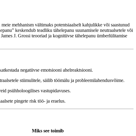
n meie mehhanism vältimaks potentsiaalselt kahjulikke või saastunud
ähelepanu” keskendub teadliku tähelepanu suunamisele neutraalsetele või
s James J. Grossi teooriad ja kognitiivse tähelepanu ümberlülitamise
.
atkestada negatiivse emotsiooni ahelreaktsiooni.
raalsetele stiimulitele, säilib töömälu ja probleemilahendusvõime.
eid psühholoogilises vastupidavuses.
alsete pingete risk töö- ja eraelus.
Miks see toimib