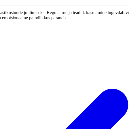
vastikustunde juhtimiseks. Regulaarne ja teadlik kasutamine tugevdab võ
u emotsionaalne paindlikkus paraneb.