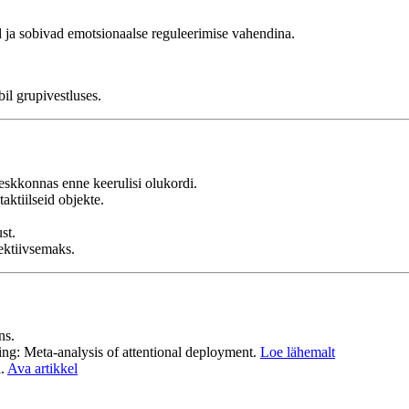
d ja sobivad emotsionaalse reguleerimise vahendina.
bil grupivestluses.
keskkonnas enne keerulisi olukordi.
aktiilseid objekte.
st.
ektiivsemaks.
ns.
ing: Meta-analysis of attentional deployment.
Loe lähemalt
i.
Ava artikkel