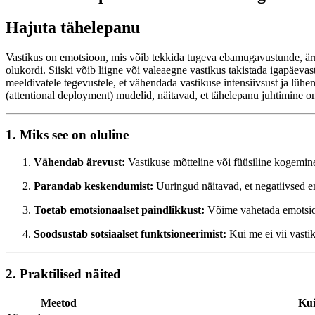
Hajuta tähelepanu
Vastikus on emotsioon, mis võib tekkida tugeva ebamugavustunde, ärri
olukordi. Siiski võib liigne või valeaegne vastikus takistada igapäeva
meeldivatele tegevustele, et vähendada vastikuse intensiivsust ja lühe
(attentional deployment) mudelid, näitavad, et tähelepanu juhtimine on
1. Miks see on oluline
Vähendab ärevust:
Vastikuse mõtteline või füüsiline kogemin
Parandab keskendumist:
Uuringud näitavad, et negatiivsed e
Toetab emotsionaalset paindlikkust:
Võime vahetada emotsioon
Soodsustab sotsiaalset funktsioneerimist:
Kui me ei vii vastik
2. Praktilised näited
Meetod
Kui