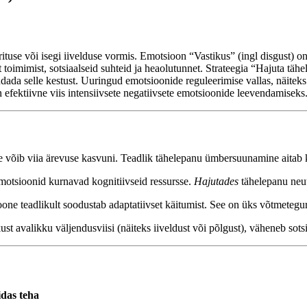
tuse või isegi iivelduse vormis. Emotsioon “Vastikus” (ingl disgust) o
st toimimist, sotsiaalseid suhteid ja heaolutunnet. Strateegia “Hajuta t
ndada selle kestust. Uuringud emotsioonide reguleerimise vallas, näitek
 efektiivne viis intensiivsete negatiivsete emotsioonide leevendamiseks
e võib viia ärevuse kasvuni. Teadlik tähelepanu ümbersuunamine aitab k
motsioonid kurnavad kognitiivseid ressursse.
Hajutades
tähelepanu neut
e teadlikult soodustab adaptatiivset käitumist. See on üks võtmetegur
ust avalikku väljendusviisi (näiteks iiveldust või põlgust), väheneb sotsia
das teha