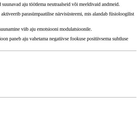
d suunavad aju töötlema neutraalseid või meeldivaid andmeid.
ktiveerib parasümpaatilise närvisüsteemi, mis alandab füsioloogilist
suunamine viib aju emotsiooni modulatsioonile.
sioon paneb aju vahetama negatiivse fookuse positiivsema suhtluse