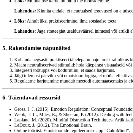
Lõks:
Muudatuse kardetud mõju üle mõtisklemine.
Lahendus:
Kinnita endale, et neutraalsed tegevused on ajutise
Lõks:
Ainult üksi praktiseerimine, ilma sotsiaalse toeta.
Lahendus:
Jaga strateegiat usaldusväärsel inimesel või artikli a
5. Rakendamise näpunäited
Kohanda aegsasti: praktiseeri tähelepanu hajutamist rahulikus 
Määra neutraliseerivad stiimulid: hoia käepärast visuaalseid või t
Integreeri töötuppa või kodurutiini, et saada harjumus.
Jälgi tulemusi päeviku või emotsioonilogiga, et mõõta efektiivsu
Regulaarne harjutamine muudab meetodi automaatsemaks ja ef
6. Täiendavad ressursid
Gross, J. J. (2015). Emotion Regulation: Conceptual Foundatio
Webb, T. L., Miles, E., & Sheeran, P. (2012). Dealing with feel
Laplane, M. (2020). Mindful Distraction Techniques. Artiklisar
LeDoux, J. (2012). The Emotional Brain.
Online tööriist: Emotsioonide reguleerimise äpp “CalmMind”.