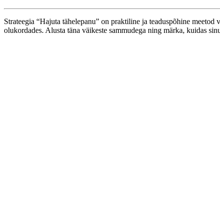
Strateegia “Hajuta tähelepanu” on praktiline ja teaduspõhine meetod 
olukordades. Alusta täna väikeste sammudega ning märka, kuidas sin