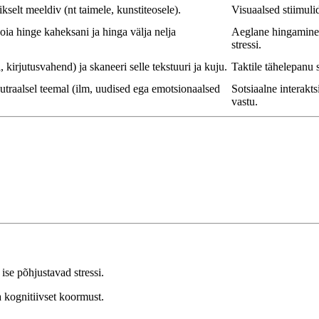
selt meeldiv (nt taimele, kunstiteosele).
Visuaalsed stiimuli
oia hinge kaheksani ja hinga välja nelja
Aeglane hingamine a
stressi.
irjutusvahend) ja skaneeri selle tekstuuri ja kuju.
Taktile tähelepanu 
eutraalsel teemal (ilm, uudised ega emotsionaalsed
Sotsiaalne interakt
vastu.
ise põhjustavad stressi.
a kognitiivset koormust.