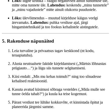
Lõks:
liigne kriitika – räägid negatiivselt ainult sündmuse üle,
mitte oma tunnete üle.
Lahendus:
keskendu „minu tunnetele”
ja „minu vajadustele” mitte ainult olukorra puudustele.
Lõks:
ülevõimendus – muutud kirjelduse käigus veelgi
ärevamaks.
Lahendus:
puhka vestluse ajal, järgi
hingamistehnikaid ja too fookus kehalistele aistingutele.
5. Rakenduse näpunäited
Leia turvaline ja privaatsus tagav keskkond (nt kodu,
teraapiatuba).
Alusta neutraalsete faktide kirjeldamisest („Märtsis lõhnastas
prügiauto…“) ja liigu siis tunnete selgitamiseni.
Küsi endalt: „Mis mu kehas toimub?“ ning too sõnadesse
kehalised reaktsioonid.
Kasuta avatud küsimusi sõbraga vesteldes („Mida mulle see
tunne öelda tahab?“) ja kuula ka teise kogemust.
Pärast vestlust tee lühike kokkuvõte, et kinnistada õpitut ja
planeerida järgmisi samme.