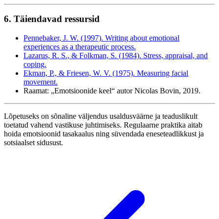
6. Täiendavad ressursid
Pennebaker, J. W. (1997). Writing about emotional
experiences as a therapeutic process.
Lazarus, R. S., & Folkman, S. (1984). Stress, appraisal, and
coping.
Ekman, P., & Friesen, W. V. (1975). Measuring facial
movement.
Raamat: „Emotsioonide keel“ autor Nicolas Bovin, 2019.
Lõpetuseks on sõnaline väljendus usaldusväärne ja teaduslikult
toetatud vahend vastikuse juhtimiseks. Regulaarne praktika aitab
hoida emotsioonid tasakaalus ning süvendada eneseteadlikkust ja
sotsiaalset sidusust.