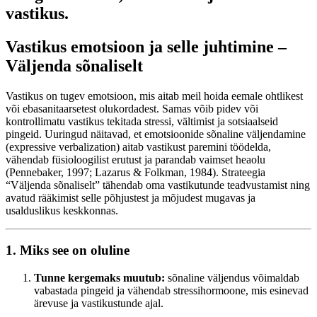
vastikus.
Vastikus emotsioon ja selle juhtimine –
Väljenda sõnaliselt
Vastikus on tugev emotsioon, mis aitab meil hoida eemale ohtlikest
või ebasanitaarsetest olukordadest. Samas võib pidev või
kontrollimatu vastikus tekitada stressi, vältimist ja sotsiaalseid
pingeid. Uuringud näitavad, et emotsioonide sõnaline väljendamine
(expressive verbalization) aitab vastikust paremini töödelda,
vähendab füsioloogilist erutust ja parandab vaimset heaolu
(Pennebaker, 1997; Lazarus & Folkman, 1984). Strateegia
“Väljenda sõnaliselt” tähendab oma vastikutunde teadvustamist ning
avatud rääkimist selle põhjustest ja mõjudest mugavas ja
usalduslikus keskkonnas.
1. Miks see on oluline
Tunne kergemaks muutub:
sõnaline väljendus võimaldab
vabastada pingeid ja vähendab stressihormoone, mis esinevad
ärevuse ja vastikustunde ajal.