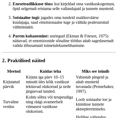
Eneseteadlikkuse tõus:
kui kirjeldad oma vastikuskogemust,
õpid selgemalt eristama selle vallandajaid ja tunnete mustreid.
Sotsiaalne tugi:
jagades oma tundeid usaldusväärse
kuulajaga, saad emotsionaalse tuge ja vältida pealesurutud
vältimistakti.
Parem kohanemine:
uuringud (Ekman & Friesen, 1975)
näitavad, et emotsioonide sõnaline töötlus aitab sagedasemalt
valida tõhusamaid toimetulekumehhanisme.
2. Praktilised näited
Meetod
Kuidas teha
Miks see toimib
Kirjuta iga päev 10–15
Vabastab pingeid ja
Kirjutatud
minutit üles kõik vastikust
aitab mustreid
päevik
tekitavad olukorrad ja neile
tuvastada (Pennebaker,
järgnevad tunded.
1997).
Kohtu sõbra või terapeudiga
Loob sotsiaalse toe ja
Turvaline
ning räägi avameelselt
kinnituse tunnete
vestlus
viimasest vastikuse
aktsepteerimiseks.
olukorrast.
Heliline väljendus