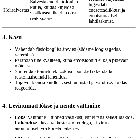
Salvesta end diktofoni ja
tugevdab
kuula, kuidas kirjeldad
Helisalvestus
eneseteadlikkust ja
vastikuseallikaid ja oma
emotsionaalset
reaktsioone.
lahtilaskmist.
3. Kasu
Vähendab füsioloogilist ärevust (südame löögisagedus,
vererõhk).
Parandab une kvaliteeti, kuna emotsioonid ei kaja pidevalt
mõtetest.
Suurendab toimetulekuoskusi – suudad rakendada
ratsionaalsemaid lahendusi.
Tugevdab enesekindlust, sest tunnistad ja valid ise, kuidas
reageerida.
4. Levinumad lõkse ja nende vältimine
Lõks:
vältimine – tunned vastikust, ent ei taha sellest rääkida.
Lahendus:
alusta väikeste sammudega, nt kirjuta
anonüümselt või kõneta paberile.