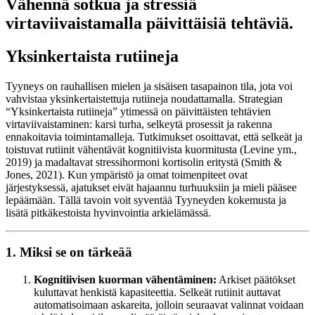
Vähennä sotkua ja stressiä
virtaviivaistamalla päivittäisiä tehtäviä.
Yksinkertaista rutiineja
Tyyneys on rauhallisen mielen ja sisäisen tasapainon tila, jota voi
vahvistaa yksinkertaistettuja rutiineja noudattamalla. Strategian
“Yksinkertaista rutiineja” ytimessä on päivittäisten tehtävien
virtaviivaistaminen: karsi turha, selkeytä prosessit ja rakenna
ennakoitavia toimintamalleja. Tutkimukset osoittavat, että selkeät ja
toistuvat rutiinit vähentävät kognitiivista kuormitusta (Levine ym.,
2019) ja madaltavat stressihormoni kortisolin eritystä (Smith &
Jones, 2021). Kun ympäristö ja omat toimenpiteet ovat
järjestyksessä, ajatukset eivät hajaannu turhuuksiin ja mieli pääsee
lepäämään. Tällä tavoin voit syventää Tyyneyden kokemusta ja
lisätä pitkäkestoista hyvinvointia arkielämässä.
1. Miksi se on tärkeää
Kognitiivisen kuorman vähentäminen:
Arkiset päätökset
kuluttavat henkistä kapasiteettia. Selkeät rutiinit auttavat
automatisoimaan askareita, jolloin seuraavat valinnat voidaan