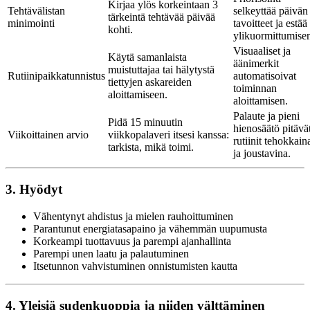
Kirjaa ylös korkeintaan 3
Tehtävälistan
selkeyttää päivän
tärkeintä tehtävää päivää
minimointi
tavoitteet ja estää
kohti.
ylikuormittumise
Visuaaliset ja
Käytä samanlaista
äänimerkit
muistuttajaa tai hälytystä
Rutiinipaikkatunnistus
automatisoivat
tiettyjen askareiden
toiminnan
aloittamiseen.
aloittamisen.
Palaute ja pieni
Pidä 15 minuutin
hienosäätö pitävä
Viikoittainen arvio
viikkopalaveri itsesi kanssa:
rutiinit tehokkain
tarkista, mikä toimi.
ja joustavina.
3. Hyödyt
Vähentynyt ahdistus ja mielen rauhoittuminen
Parantunut energiatasapaino ja vähemmän uupumusta
Korkeampi tuottavuus ja parempi ajanhallinta
Parempi unen laatu ja palautuminen
Itsetunnon vahvistuminen onnistumisten kautta
4. Yleisiä sudenkuoppia ja niiden välttäminen