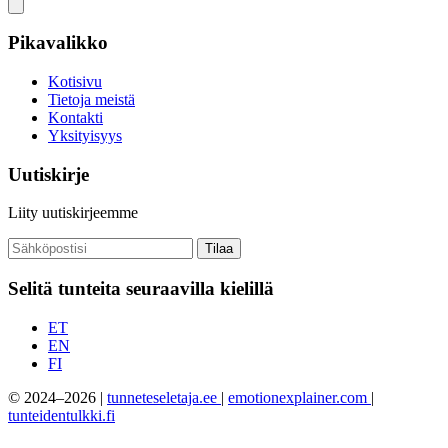
Pikavalikko
Kotisivu
Tietoja meistä
Kontakti
Yksityisyys
Uutiskirje
Liity uutiskirjeemme
Tilaa
Selitä tunteita seuraavilla kielillä
ET
EN
FI
© 2024–2026 |
tunneteseletaja.ee
|
emotionexplainer.com
|
tunteidentulkki.fi