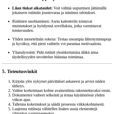
Liian tiukat aikataulut:
Voit välttää uupumisen jättämällä
jokaiseen rutiiniin joustovaraa ja minimoi odotukset.
Rutiinien unohtaminen: Aseta kalenteriin toistuvat
muistutukset ja hyödynnä sovelluksia, jotka varmistavat
toistuvuuden.
Yhden menetelmän sokeus: Testaa useampia lähestymistapoja
ja hyväksy, että pieni vaihtelu voi parantaa motivaatiota.
Ylianalysointi: Pidä rutiinit yksinkertaisina äläkä anna
täydellisyyden tavoittelun hidastaa toimintaa.
5. Toteutusvinkit
Kirjoita ylös nykyiset päivittäiset askareesi ja arvioi niiden
tärkeys.
Valitse korkeintaan kolme avainrutiinia rakennettavaksi ensin.
Dokumentoi vaiheet selkeästi ja testaa käytännössä yhden
viikon ajan.
Tallenna kokemukset ja säädä prosessia viikkokohtaisesti.
Laajenna rutiineja vähitellen lisäten uusia elementtejä
ylläpidon varmistamiseksi.