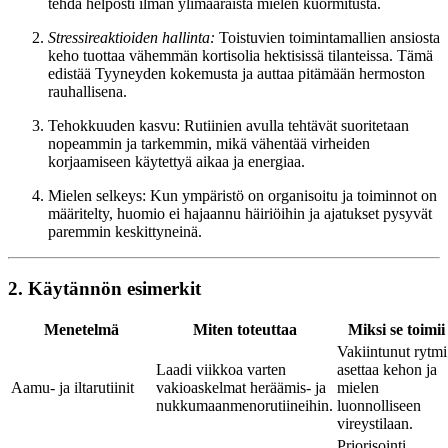
tehdä helposti ilman ylimääräistä mielen kuormitusta.
Stressireaktioiden hallinta:
Toistuvien toimintamallien ansiosta
keho tuottaa vähemmän kortisolia hektisissä tilanteissa. Tämä
edistää Tyyneyden kokemusta ja auttaa pitämään hermoston
rauhallisena.
Tehokkuuden kasvu: Rutiinien avulla tehtävät suoritetaan
nopeammin ja tarkemmin, mikä vähentää virheiden
korjaamiseen käytettyä aikaa ja energiaa.
Mielen selkeys: Kun ympäristö on organisoitu ja toiminnot on
määritelty, huomio ei hajaannu häiriöihin ja ajatukset pysyvät
paremmin keskittyneinä.
2. Käytännön esimerkit
Menetelmä
Miten toteuttaa
Miksi se toimii
Vakiintunut rytmi
Laadi viikkoa varten
asettaa kehon ja
Aamu- ja iltarutiinit
vakioaskelmat heräämis- ja
mielen
nukkumaanmenorutiineihin.
luonnolliseen
vireystilaan.
Priorisointi