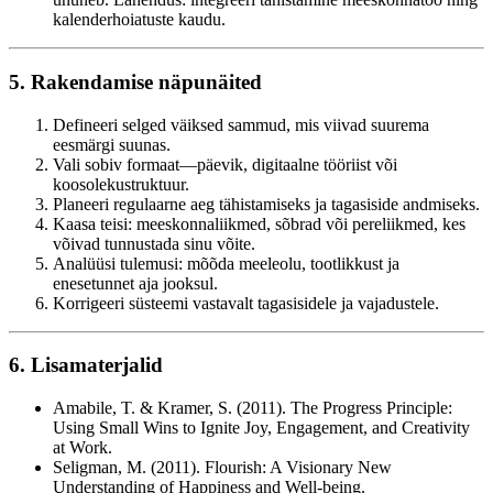
kalenderhoiatuste kaudu.
5. Rakendamise näpunäited
Defineeri selged väiksed sammud, mis viivad suurema
eesmärgi suunas.
Vali sobiv formaat—päevik, digitaalne tööriist või
koosolekustruktuur.
Planeeri regulaarne aeg tähistamiseks ja tagasiside andmiseks.
Kaasa teisi: meeskonnaliikmed, sõbrad või pereliikmed, kes
võivad tunnustada sinu võite.
Analüüsi tulemusi: mõõda meeleolu, tootlikkust ja
enesetunnet aja jooksul.
Korrigeeri süsteemi vastavalt tagasisidele ja vajadustele.
6. Lisamaterjalid
Amabile, T. & Kramer, S. (2011). The Progress Principle:
Using Small Wins to Ignite Joy, Engagement, and Creativity
at Work.
Seligman, M. (2011). Flourish: A Visionary New
Understanding of Happiness and Well-being.