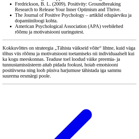
Fredrickson, B. L. (2009). Positivity: Groundbreaking
Research to Release Your Inner Optimism and Thrive.
The Journal of Positive Psychology – artiklid edupäeviku ja
dopamiiniloogi kohta.
American Psychological Association (APA) veebilehed
rõõmu ja motivatsiooni uuringutest.
Kokkuvõttes on strateegia „Tähista väikseid võite“ lihtne, kuid väga
tõhus viis rõõmu ja motivatsiooni toetamiseks nii individuaalselt kui
ka kogu meeskonnas. Teaduse toel loodud väike preemia- ja
tunnustamissüsteem aitab pidada fookust, hoiab emotsiooni
positiivsena ning loob püsiva harjumuse tähistada iga sammu
suurema eesmärgi poole.