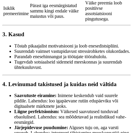
Väike preemia loob
Pärast iga eesmärgistatud
Isiklik
positiivse
sammu kingi endale väike
premeerimine
assotsiatsiooni
maiustus või paus.
pingutusega.
3. Kasud
Tõstab pikaajalist motivatsiooni ja loob enesedistsipliini.
Suurendab vaimset vastupidavust stressirohketes olukordades.
Parandab enesehinnangut ja töötajate töörahulolu.
Tugevdab sotsiaalseid sidemeid meeskonnas ja suurendab
ühtekuuluvust.
4. Levinumad takistused ja kuidas neid vältida
Saavutuste eiramine:
Inimene keskendub vaid suurele
pildile. Lahendus: loo igapäevane rutiin edupäeviku või
digitaalsete märkmete jaoks.
Liigne perfektsionism:
Väikesed saavutused tunduvad
ebaolulised. Lahendus: sea mõõdetavad ja realistlikud vahe-
eesmärgid.
Järjepidevuse puudumine:
Alguses tuju on, aga varsti
ununeb. Lahendus: integreeri tähistamine meeskonnatöö ning