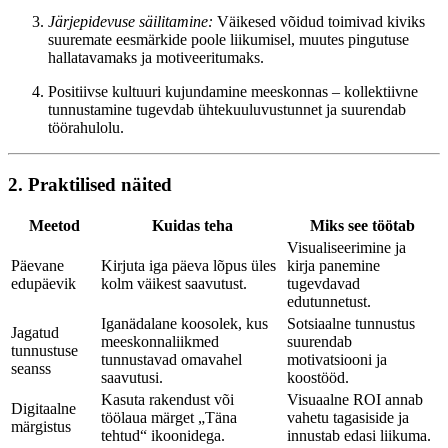
Järjepidevuse säilitamine:
Väikesed võidud toimivad kiviks
suuremate eesmärkide poole liikumisel, muutes pingutuse
hallatavamaks ja motiveeritumaks.
Positiivse kultuuri kujundamine meeskonnas – kollektiivne
tunnustamine tugevdab ühtekuuluvustunnet ja suurendab
töörahulolu.
2. Praktilised näited
Meetod
Kuidas teha
Miks see töötab
Visualiseerimine ja
Päevane
Kirjuta iga päeva lõpus üles
kirja panemine
edupäevik
kolm väikest saavutust.
tugevdavad
edutunnetust.
Iganädalane koosolek, kus
Sotsiaalne tunnustus
Jagatud
meeskonnaliikmed
suurendab
tunnustuse
tunnustavad omavahel
motivatsiooni ja
seanss
saavutusi.
koostööd.
Kasuta rakendust või
Visuaalne ROI annab
Digitaalne
töölaua märget „Täna
vahetu tagasiside ja
märgistus
tehtud“ ikoonidega.
innustab edasi liikuma.