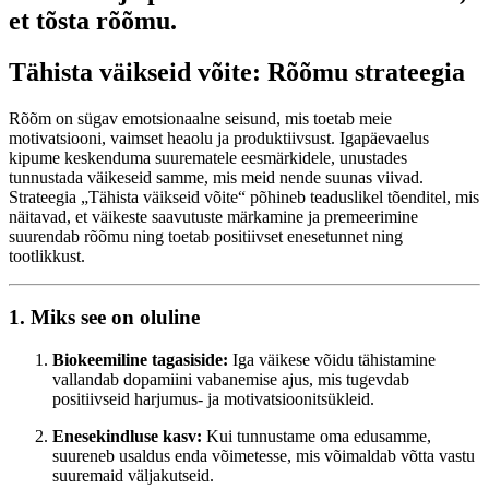
et tõsta rõõmu.
Tähista väikseid võite: Rõõmu strateegia
Rõõm on sügav emotsionaalne seisund, mis toetab meie
motivatsiooni, vaimset heaolu ja produktiivsust. Igapäevaelus
kipume keskenduma suurematele eesmärkidele, unustades
tunnustada väikeseid samme, mis meid nende suunas viivad.
Strateegia „Tähista väikseid võite“ põhineb teaduslikel tõenditel, mis
näitavad, et väikeste saavutuste märkamine ja premeerimine
suurendab rõõmu ning toetab positiivset enesetunnet ning
tootlikkust.
1. Miks see on oluline
Biokeemiline tagasiside:
Iga väikese võidu tähistamine
vallandab dopamiini vabanemise ajus, mis tugevdab
positiivseid harjumus- ja motivatsioonitsükleid.
Enesekindluse kasv:
Kui tunnustame oma edusamme,
suureneb usaldus enda võimetesse, mis võimaldab võtta vastu
suuremaid väljakutseid.