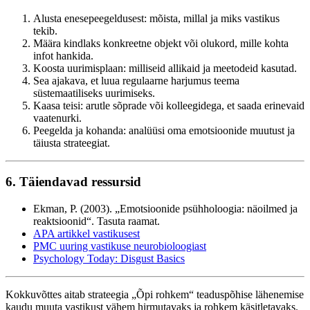
Alusta enesepeegeldusest: mõista, millal ja miks vastikus
tekib.
Määra kindlaks konkreetne objekt või olukord, mille kohta
infot hankida.
Koosta uurimisplaan: milliseid allikaid ja meetodeid kasutad.
Sea ajakava, et luua regulaarne harjumus teema
süstemaatiliseks uurimiseks.
Kaasa teisi: arutle sõprade või kolleegidega, et saada erinevaid
vaatenurki.
Peegelda ja kohanda: analüüsi oma emotsioonide muutust ja
täiusta strateegiat.
6. Täiendavad ressursid
Ekman, P. (2003). „Emotsioonide psühholoogia: näoilmed ja
reaktsioonid“. Tasuta raamat.
APA artikkel vastikusest
PMC uuring vastikuse neurobioloogiast
Psychology Today: Disgust Basics
Kokkuvõttes aitab strateegia „Õpi rohkem“ teaduspõhise lähenemise
kaudu muuta vastikust vähem hirmutavaks ja rohkem käsitletavaks.