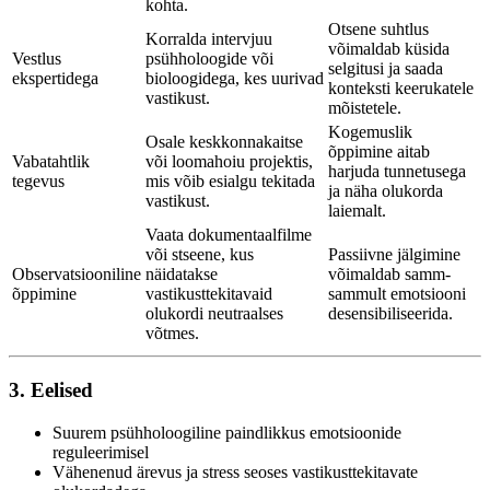
kohta.
Otsene suhtlus
Korralda intervjuu
võimaldab küsida
Vestlus
psühholoogide või
selgitusi ja saada
ekspertidega
bioloogidega, kes uurivad
konteksti keerukatele
vastikust.
mõistetele.
Kogemuslik
Osale keskkonnakaitse
õppimine aitab
Vabatahtlik
või loomahoiu projektis,
harjuda tunnetusega
tegevus
mis võib esialgu tekitada
ja näha olukorda
vastikust.
laiemalt.
Vaata dokumentaalfilme
või stseene, kus
Passiivne jälgimine
Observatsiooniline
näidatakse
võimaldab samm-
õppimine
vastikusttekitavaid
sammult emotsiooni
olukordi neutraalses
desensibiliseerida.
võtmes.
3. Eelised
Suurem psühholoogiline paindlikkus emotsioonide
reguleerimisel
Vähenenud ärevus ja stress seoses vastikusttekitavate