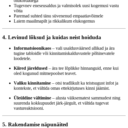
olukordadega
Tugevnev eneseusaldus ja valmisolek uusi kogemusi vastu
võtta
Paremad suhted tänu süvenenud empaatiavõimele
Laiem maailmapilt ja rikkalikum elukogemus
4. Levinud lõksud ja kuidas neist hoiduda
Informatsioonikaos
– vali usaldusväärsed allikad ja ära
tugine tabloidle või kinnitamiskalduvustele põhinevatele
loodetele.
Kiired järeldused
– ära tee lõplikke hinnanguid, enne kui
oled kogunud mitmepoolset teavet.
Valiku kinnitamine
– otsi teadlikult ka teistsugust infot ja
kontekste, et vältida omas ettekirjutuses kinni jäämist.
Üleüldine vältimine
– alusta väiksematest sammudest ning
suurenda kokkupuudet järk-järgult, et vältida tugevat
vastureaktsiooni.
5. Rakendamise näpunäited