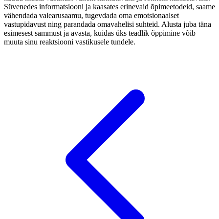
Süvenedes informatsiooni ja kaasates erinevaid õpimeetodeid, saame
vähendada valearusaamu, tugevdada oma emotsionaalset
vastupidavust ning parandada omavahelisi suhteid. Alusta juba täna
esimesest sammust ja avasta, kuidas üks teadlik õppimine võib
muuta sinu reaktsiooni vastikusele tundele.