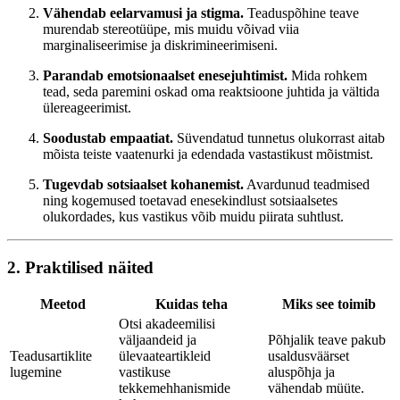
Vähendab eelarvamusi ja stigma.
Teaduspõhine teave
murendab stereotüüpe, mis muidu võivad viia
marginaliseerimise ja diskrimineerimiseni.
Parandab emotsionaalset enesejuhtimist.
Mida rohkem
tead, seda paremini oskad oma reaktsioone juhtida ja vältida
ülereageerimist.
Soodustab empaatiat.
Süvendatud tunnetus olukorrast aitab
mõista teiste vaatenurki ja edendada vastastikust mõistmist.
Tugevdab sotsiaalset kohanemist.
Avardunud teadmised
ning kogemused toetavad enesekindlust sotsiaalsetes
olukordades, kus vastikus võib muidu piirata suhtlust.
2. Praktilised näited
Meetod
Kuidas teha
Miks see toimib
Otsi akadeemilisi
väljaandeid ja
Põhjalik teave pakub
Teadusartiklite
ülevaateartikleid
usaldusväärset
lugemine
vastikuse
aluspõhja ja
tekkemehhanismide
vähendab müüte.