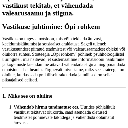
vastikust tekitab, et vähendada
valearusaamu ja stigma.
Vastikuse juhtimine: Õpi rohkem
Vastikus on tugev emotsioon, mis võib tekitada ärevust,
keeldumiskäitumist ja sotsiaalset eraldatust. Sageli tuleneb
vastikustundest piiratud teadmistest või valearusaamadest objekti või
olukorra suhtes. Strateegia „Õpi rohkem“ põhineb psühholoogilistel
uuringutel, mis näitavad, et süstemaatiline informatsiooni hankimine
ja kogemuste laiendamine aitavad vähendada stigma ning parandada
emotsionaalset heaolu. Järgnevalt tutvustame, miks see strateegia on
oluline, kuidas seda praktiliselt rakendada ja millised on selle
pikaajalised eelised.
1. Miks see on oluline
Vähendab hirmu tundmatuse ees.
Uurides põhjalikult
vastikust tekitavat olukorda, saad asendada oletused
teadmistel põhinevate faktidega ja vähendada ootamatut
ärevust.