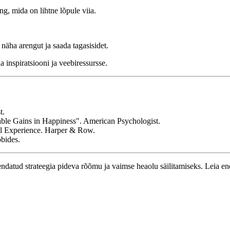
ng, mida on lihtne lõpule viia.
äha arengut ja saada tagasisidet.
inspiratsiooni ja veebiressursse.
t.
ble Gains in Happiness". American Psychologist.
al Experience. Harper & Row.
obides.
jendatud strateegia pideva rõõmu ja vaimse heaolu säilitamiseks. Leia 