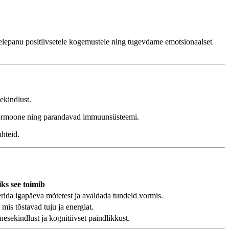
helepanu positiivsetele kogemustele ning tugevdame emotsionaalset
ekindlust.
ihormoone ning parandavad immuunsüsteemi.
hteid.
ks see toimib
ida igapäeva mõtetest ja avaldada tundeid vormis.
 mis tõstavad tuju ja energiat.
ekindlust ja kognitiivset paindlikkust.