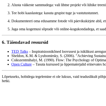
Alusta väikeste sammudega: vali lihtne projekt või lühike treeni
Tee hobi kaaslastega: kasuta grupist tuge ja vastutustunnet.
Dokumenteeri oma edusamme fotode või päevikukirjete abil, et n
Jaga oma kogemusi sõprade või online-kogukondadega, et saada 
6. Täiendavad ressursid
TED Talks
– Inspiratsioonikõned loovusest ja isiklikust arengus
Sheldon, K.M. & Lyubomirsky, S. (2006). "Achieving Sustaina
Csikszentmihalyi, M. (1990). Flow: The Psychology of Optim
Open Culture
– Tasuta kursused ja õppematerjalid erinevates h
Lõpetuseks, hobidega tegelemine ei ole luksus, vaid teaduslikult põh
hetki.