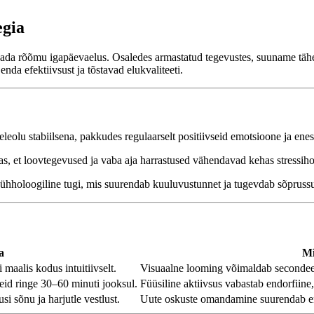
egia
endada rõõmu igapäevaelus. Osaledes armastatud tegevustes, suuname tä
da efektiivsust ja tõstavad elukvaliteeti.
eolu stabiilsena, pakkudes regulaarselt positiivseid emotsioone ja enes
s, et loovtegevused ja vaba aja harrastused vähendavad kehas stress
ühholoogiline tugi, mis suurendab kuuluvustunnet ja tugevdab sõprussu
a
Mi
maalis kodus intuitiivselt.
Visuaalne looming võimaldab secondeer
seid ringe 30–60 minuti jooksul.
Füüsiline aktiivsus vabastab endorfiine,
i sõnu ja harjutle vestlust.
Uute oskuste omandamine suurendab enes