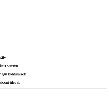
käiv.
ikest sammu.
 nagu kohtumisele.
siooni üleval.