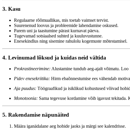
3. Kasu
Regulaarne rõõmuallikas, mis toetab vaimset tervist.
Suurenenud loovus ja probleemide lahendamise oskused.
Parem uni ja taastumine pärast kurnavat päeva.
Tugevamad sotsiaalsed suhted ja kuuluvustunne.
Enesekindlus ning sisemine rahulolu kogemuste mõtestamisel.
4. Levinumad lõksud ja kuidas neid vältida
Prokrastineerimine:
Alustamine tundub aeg-ajalt võimatu. Loo li
Pidev enesekriitika:
Hirm ebaõnnestumise ees vähendab motivatsi
Aja puudus:
Töögraafikud ja isiklikud kohustused võivad hobide
Monotoonia:
Sama tegevuse kordamine võib igavust tekitada. Ka
5. Rakendamise näpunäited
Määra iganädalane aeg hobide jaoks ja märgi see kalendrisse.