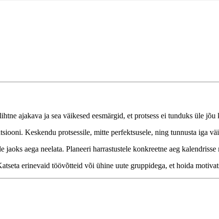
htne ajakava ja sea väikesed eesmärgid, et protsess ei tunduks üle jõu 
ooni. Keskendu protsessile, mitte perfektsusele, ning tunnusta iga vä
 jaoks aega neelata. Planeeri harrastustele konkreetne aeg kalendrisse
tseta erinevaid töövõtteid või ühine uute gruppidega, et hoida motivat