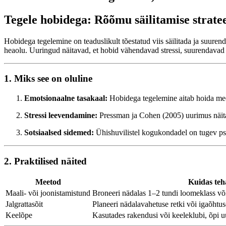
Tegele hobidega: Rõõmu säilitamise strate
Hobidega tegelemine on teaduslikult tõestatud viis säilitada ja suur
heaolu. Uuringud näitavad, et hobid vähendavad stressi, suurendavad en
1. Miks see on oluline
Emotsionaalne tasakaal:
Hobidega tegelemine aitab hoida meel
Stressi leevendamine:
Pressman ja Cohen (2005) uurimus näita
Sotsiaalsed sidemed:
Ühishuvilistel kogukondadel on tugev ps
2. Praktilised näited
Meetod
Kuidas teh
Maali- või joonistamistund
Broneeri nädalas 1–2 tundi loomeklass või 
Jalgrattasõit
Planeeri nädalavahetuse retki või igaõhtu
Keelõpe
Kasutades rakendusi või keeleklubi, õpi uus