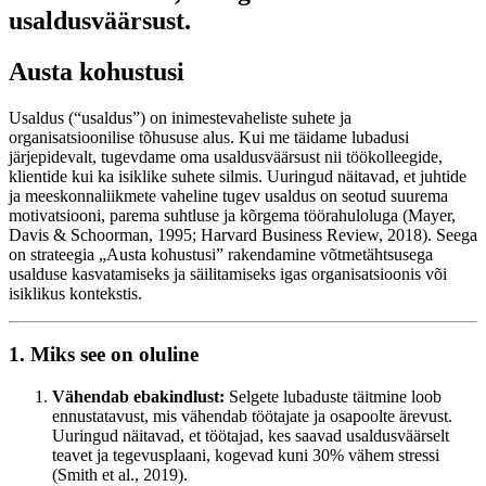
usaldusväärsust.
Austa kohustusi
Usaldus (“usaldus”) on inimestevaheliste suhete ja
organisatsioonilise tõhususe alus. Kui me täidame lubadusi
järjepidevalt, tugevdame oma usaldusväärsust nii töökolleegide,
klientide kui ka isiklike suhete silmis. Uuringud näitavad, et juhtide
ja meeskonnaliikmete vaheline tugev usaldus on seotud suurema
motivatsiooni, parema suhtluse ja kõrgema töörahuloluga (Mayer,
Davis & Schoorman, 1995; Harvard Business Review, 2018). Seega
on strateegia „Austa kohustusi” rakendamine võtmetähtsusega
usalduse kasvatamiseks ja säilitamiseks igas organisatsioonis või
isiklikus kontekstis.
1. Miks see on oluline
Vähendab ebakindlust:
Selgete lubaduste täitmine loob
ennustatavust, mis vähendab töötajate ja osapoolte ärevust.
Uuringud näitavad, et töötajad, kes saavad usaldusväärselt
teavet ja tegevusplaani, kogevad kuni 30% vähem stressi
(Smith et al., 2019).