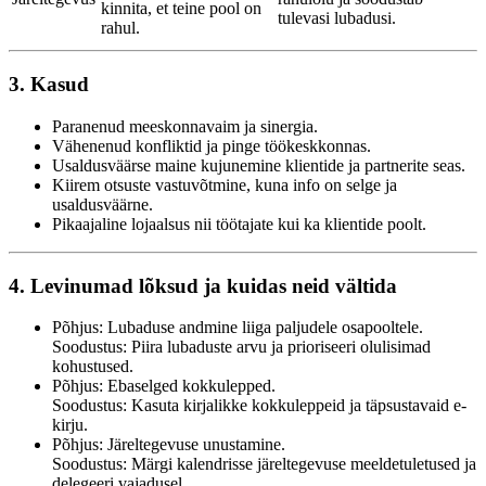
kinnita, et teine pool on
tulevasi lubadusi.
rahul.
3. Kasud
Paranenud meeskonnavaim ja sinergia.
Vähenenud konfliktid ja pinge töökeskkonnas.
Usaldusväärse maine kujunemine klientide ja partnerite seas.
Kiirem otsuste vastuvõtmine, kuna info on selge ja
usaldusväärne.
Pikaajaline lojaalsus nii töötajate kui ka klientide poolt.
4. Levinumad lõksud ja kuidas neid vältida
Põhjus: Lubaduse andmine liiga paljudele osapooltele.
Soodustus: Piira lubaduste arvu ja prioriseeri olulisimad
kohustused.
Põhjus: Ebaselged kokkulepped.
Soodustus: Kasuta kirjalikke kokkuleppeid ja täpsustavaid e-
kirju.
Põhjus: Järeltegevuse unustamine.
Soodustus: Märgi kalendrisse järeltegevuse meeldetuletused ja
delegeeri vajadusel.