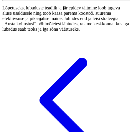
Lõpetuseks, lubaduste teadlik ja järjepidev täitmine loob tugeva
aluse usaldusele ning toob kaasa parema koostöö, suurema
efektiivsuse ja pikaajalise maine. Juhtides end ja teisi strateegia
„Austa kohustusi” põhimõtetest lähtudes, rajame keskkonna, kus iga
lubadus saab teoks ja iga sõna väärtuseks.