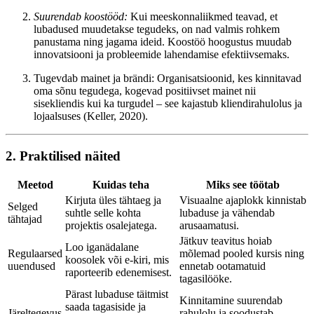
Suurendab koostööd:
Kui meeskonnaliikmed teavad, et
lubadused muudetakse tegudeks, on nad valmis rohkem
panustama ning jagama ideid. Koostöö hoogustus muudab
innovatsiooni ja probleemide lahendamise efektiivsemaks.
Tugevdab mainet ja brändi: Organisatsioonid, kes kinnitavad
oma sõnu tegudega, kogevad positiivset mainet nii
sisekliendis kui ka turgudel – see kajastub kliendirahulolus ja
lojaalsuses (Keller, 2020).
2. Praktilised näited
Meetod
Kuidas teha
Miks see töötab
Kirjuta üles tähtaeg ja
Visuaalne ajaplokk kinnistab
Selged
suhtle selle kohta
lubaduse ja vähendab
tähtajad
projektis osalejatega.
arusaamatusi.
Jätkuv teavitus hoiab
Loo iganädalane
Regulaarsed
mõlemad pooled kursis ning
koosolek või e-kiri, mis
uuendused
ennetab ootamatuid
raporteerib edenemisest.
tagasilööke.
Pärast lubaduse täitmist
Kinnitamine suurendab
saada tagasiside ja
Järeltegevus
rahulolu ja soodustab