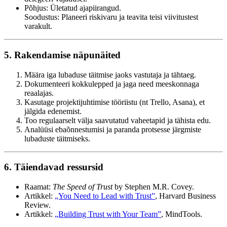
Põhjus: Ületatud ajapiirangud.
Soodustus: Planeeri riskivaru ja teavita teisi viivitustest
varakult.
5. Rakendamise näpunäited
Määra iga lubaduse täitmise jaoks vastutaja ja tähtaeg.
Dokumenteeri kokkulepped ja jaga need meeskonnaga
reaalajas.
Kasutage projektijuhtimise tööriistu (nt Trello, Asana), et
jälgida edenemist.
Too regulaarselt välja saavutatud vaheetapid ja tähista edu.
Analüüsi ebaõnnestumisi ja paranda protsesse järgmiste
lubaduste täitmiseks.
6. Täiendavad ressursid
Raamat:
The Speed of Trust
by Stephen M.R. Covey.
Artikkel:
„You Need to Lead with Trust”
, Harvard Business
Review.
Artikkel:
„Building Trust with Your Team”
, MindTools.