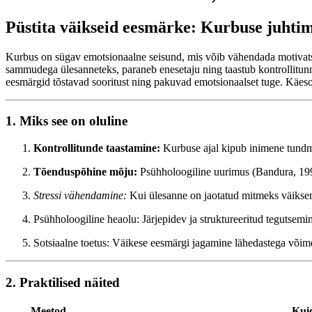
Püstita väikseid eesmärke: Kurbuse juhtim
Kurbus on sügav emotsionaalne seisund, mis võib vähendada motivatsio
sammudega ülesanneteks, paraneb enesetaju ning taastub kontrollitun
eesmärgid tõstavad sooritust ning pakuvad emotsionaalset tuge. Käesole
1. Miks see on oluline
Kontrollitunde taastamine:
Kurbuse ajal kipub inimene tundma
Tõenduspõhine mõju:
Psühholoogiline uurimus (Bandura, 1997
Stressi vähendamine:
Kui ülesanne on jaotatud mitmeks väiksema
Psühholoogiline heaolu: Järjepidev ja struktureeritud tegutsemine 
Sotsiaalne toetus: Väikese eesmärgi jagamine lähedastega võime
2. Praktilised näited
Meetod
Kui