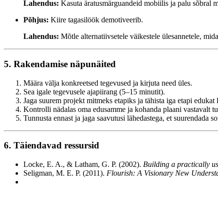
Lahendus:
Kasuta äratusmärguandeid mobiilis ja palu sõbral m
Põhjus:
Kiire tagasilöök demotiveerib.
Lahendus:
Mõtle alternatiivsetele väikestele ülesannetele, mi
5. Rakendamise näpunäited
Määra välja konkreetsed tegevused ja kirjuta need üles.
Sea igale tegevusele ajapiirang (5–15 minutit).
Jaga suurem projekt mitmeks etapiks ja tähista iga etapi edukat 
Kontrolli nädalas oma edusamme ja kohanda plaani vastavalt tu
Tunnusta ennast ja jaga saavutusi lähedastega, et suurendada sot
6. Täiendavad ressursid
Locke, E. A., & Latham, G. P. (2002).
Building a practically us
Seligman, M. E. P. (2011).
Flourish: A Visionary New Underst