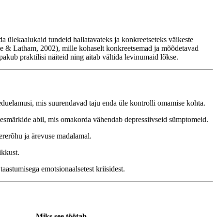
a ülekaalukaid tundeid hallatavateks ja konkreetseteks väikeste
cke & Latham, 2002), mille kohaselt konkreetsemad ja mõõdetavad
kub praktilisi näiteid ning aitab vältida levinumaid lõkse.
duelamusi, mis suurendavad taju enda üle kontrolli omamise kohta.
 eesmärkide abil, mis omakorda vähendab depressiivseid sümptomeid.
vererõhu ja ärevuse madalamal.
ikkust.
aastumisega emotsionaalsetest kriisidest.
Miks see töötab