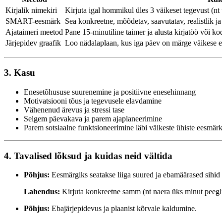
Kirjalik nimekiri
Kirjuta igal hommikul üles 3 väikeset tegevust (nt t
SMART-eesmärk
Sea konkreetne, mõõdetav, saavutatav, realistlik ja 
Ajataimeri meetod
Pane 15-minutiline taimer ja alusta kirjatöö või k
Järjepidev graafik
Loo nädalaplaan, kus iga päev on märge väikese e
3. Kasu
Enesetõhususe suurenemine ja positiivne enesehinnang
Motivatsiooni tõus ja tegevusele elavdamine
Vähenenud ärevus ja stressi tase
Selgem päevakava ja parem ajaplaneerimine
Parem sotsiaalne funktsioneerimine läbi väikeste ühiste eesmär
4. Tavalised lõksud ja kuidas neid vältida
Põhjus:
Eesmärgiks seatakse liiga suured ja ebamäärased sihid 
Lahendus:
Kirjuta konkreetne samm (nt naera üks minut peegli e
Põhjus:
Ebajärjepidevus ja plaanist kõrvale kaldumine.