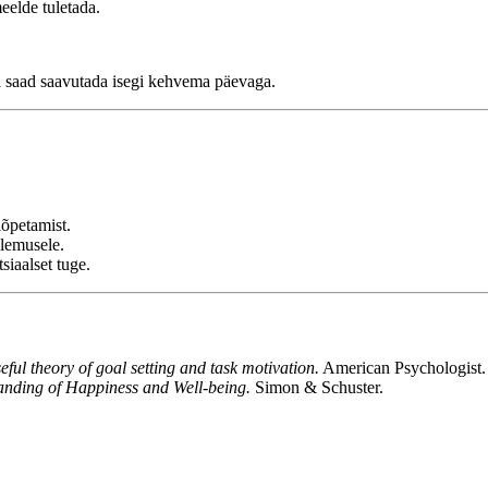
eelde tuletada.
da saad saavutada isegi kehvema päevaga.
lõpetamist.
lemusele.
siaalset tuge.
eful theory of goal setting and task motivation.
American Psychologist.
anding of Happiness and Well-being.
Simon & Schuster.