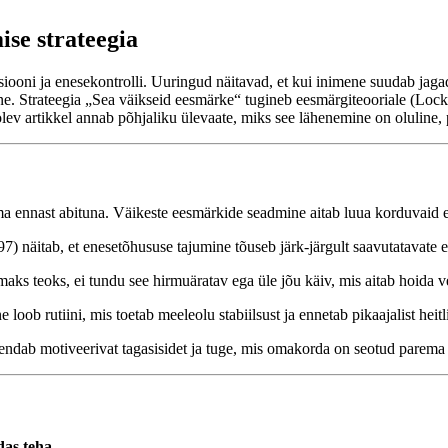
ise strateegia
oni ja enesekontrolli. Uuringud näitavad, et kui inimene suudab jagad
ne. Strateegia „Sea väikseid eesmärke“ tugineb eesmärgiteooriale (Lo
v artikkel annab põhjaliku ülevaate, miks see lähenemine on oluline, pa
 ennast abituna. Väikeste eesmärkide seadmine aitab luua korduvaid e
) näitab, et enesetõhususe tajumine tõuseb järk-järgult saavutatavate
ks teoks, ei tundu see hirmuäratav ega üle jõu käiv, mis aitab hoida 
loob rutiini, mis toetab meeleolu stabiilsust ja ennetab pikaajalist heitl
ndab motiveerivat tagasisidet ja tuge, mis omakorda on seotud parema t
das teha