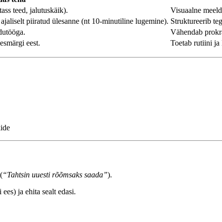
ass teed, jalutuskäik).
Visuaalne meelde
ajaliselt piiratud ülesanne (nt 10-minutiline lugemine).
Struktureerib te
odutööga.
Vähendab prokras
esmärgi eest.
Toetab rutiini j
kide
(
“Tahtsin uuesti rõõmsaks saada”
).
es) ja ehita sealt edasi.