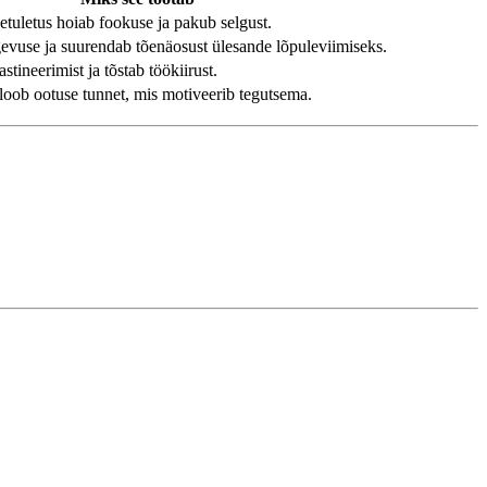
tuletus hoiab fookuse ja pakub selgust.
gevuse ja suurendab tõenäosust ülesande lõpuleviimiseks.
tineerimist ja tõstab töökiirust.
a loob ootuse tunnet, mis motiveerib tegutsema.